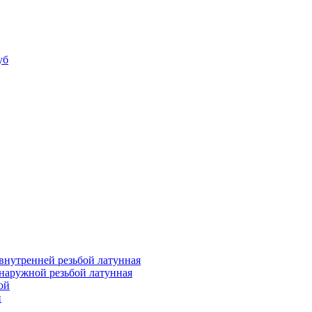
уб
внутренней резьбой латунная
наружной резьбой латунная
ой
й