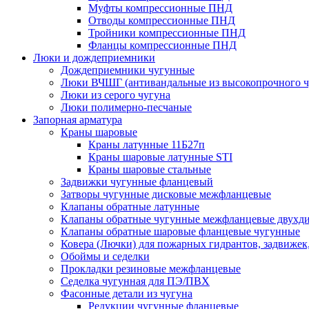
Муфты компрессионные ПНД
Отводы компрессионные ПНД
Тройники компрессионные ПНД
Фланцы компрессионные ПНД
Люки и дождеприемники
Дождеприемники чугунные
Люки ВЧШГ (антивандальные из высокопрочного ч
Люки из серого чугуна
Люки полимерно-песчаные
Запорная арматура
Краны шаровые
Краны латунные 11Б27п
Краны шаровые латунные STI
Краны шаровые стальные
Задвижки чугунные фланцевый
Затворы чугунные дисковые межфланцевые
Клапаны обратные латунные
Клапаны обратные чугунные межфланцевые двухд
Клапаны обратные шаровые фланцевые чугунные
Ковера (Лючки) для пожарных гидрантов, задвижек
Обоймы и седелки
Прокладки резиновые межфланцевые
Седелка чугунная для ПЭ/ПВХ
Фасонные детали из чугуна
Редукции чугунные фланцевые