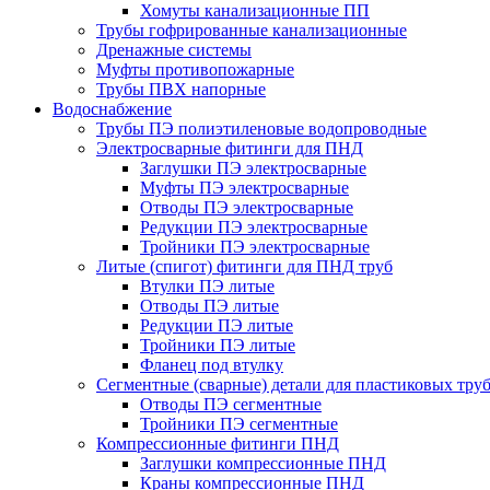
Хомуты канализационные ПП
Трубы гофрированные канализационные
Дренажные системы
Муфты противопожарные
Трубы ПВХ напорные
Водоснабжение
Трубы ПЭ полиэтиленовые водопроводные
Электросварные фитинги для ПНД
Заглушки ПЭ электросварные
Муфты ПЭ электросварные
Отводы ПЭ электросварные
Редукции ПЭ электросварные
Тройники ПЭ электросварные
Литые (спигот) фитинги для ПНД труб
Втулки ПЭ литые
Отводы ПЭ литые
Редукции ПЭ литые
Тройники ПЭ литые
Фланец под втулку
Сегментные (сварные) детали для пластиковых тру
Отводы ПЭ сегментные
Тройники ПЭ сегментные
Компрессионные фитинги ПНД
Заглушки компрессионные ПНД
Краны компрессионные ПНД