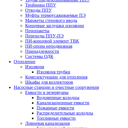
Тройники ППУ
Отводы ППУ
Муфты термоусаживаемые ПЭ
Манжеты стенового ввода
Концевые заглушки изоляции
Пенопакеты
Переходы ППУ-ПЭ
ПИ-концевой элемент ТВК
ПИ-опора неподвижная
Принадлежности
Системы ОДК
Отопление
Изоляция
Изоляция трубки
Комплектующие для отопления
Шкафы для коллекторов
Насосные станции и очистные сооружения
Емкости и резервуары
Водомерные колодцы
Канализационные емкости
Пожарные емкости
Распределительные колодцы
Топливные емкости
Ливневая канализация