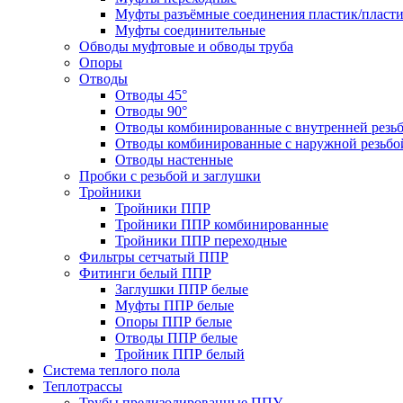
Муфты разъёмные соединения пластик/пласт
Муфты соединительные
Обводы муфтовые и обводы труба
Опоры
Отводы
Отводы 45°
Отводы 90°
Отводы комбинированные с внутренней резь
Отводы комбинированные с наружной резьбо
Отводы настенные
Пробки с резьбой и заглушки
Тройники
Тройники ППР
Тройники ППР комбинированные
Тройники ППР переходные
Фильтры сетчатый ППР
Фитинги белый ППР
Заглушки ППР белые
Муфты ППР белые
Опоры ППР белые
Отводы ППР белые
Тройник ППР белый
Система теплого пола
Теплотрассы
Трубы предизолированные ППУ