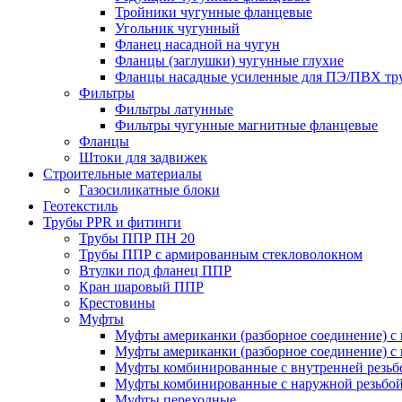
Тройники чугунные фланцевые
Угольник чугунный
Фланец насадной на чугун
Фланцы (заглушки) чугунные глухие
Фланцы насадные усиленные для ПЭ/ПВХ тр
Фильтры
Фильтры латунные
Фильтры чугунные магнитные фланцевые
Фланцы
Штоки для задвижек
Строительные материалы
Газосиликатные блоки
Геотекстиль
Трубы PPR и фитинги
Трубы ППР ПН 20
Трубы ППР с армированным стекловолокном
Втулки под фланец ППР
Кран шаровый ППР
Крестовины
Муфты
Муфты американки (разборное соединение) с 
Муфты американки (разборное соединение) с 
Муфты комбинированные с внутренней резьб
Муфты комбинированные с наружной резьбо
Муфты переходные