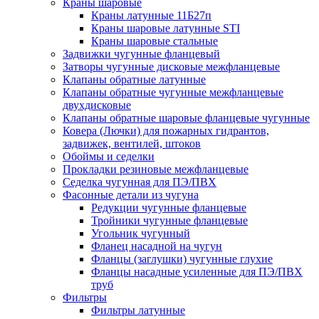
Краны шаровые
Краны латунные 11Б27п
Краны шаровые латунные STI
Краны шаровые стальные
Задвижки чугунные фланцевый
Затворы чугунные дисковые межфланцевые
Клапаны обратные латунные
Клапаны обратные чугунные межфланцевые
двухдисковые
Клапаны обратные шаровые фланцевые чугунные
Ковера (Лючки) для пожарных гидрантов,
задвижек, вентилей, штоков
Обоймы и седелки
Прокладки резиновые межфланцевые
Седелка чугунная для ПЭ/ПВХ
Фасонные детали из чугуна
Редукции чугунные фланцевые
Тройники чугунные фланцевые
Угольник чугунный
Фланец насадной на чугун
Фланцы (заглушки) чугунные глухие
Фланцы насадные усиленные для ПЭ/ПВХ
труб
Фильтры
Фильтры латунные