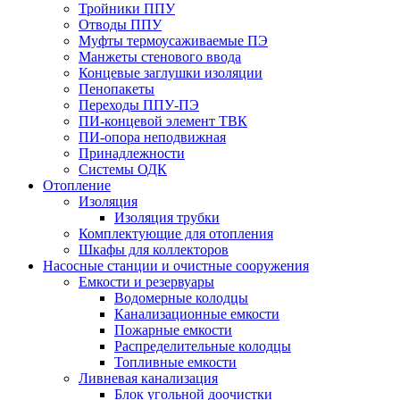
Тройники ППУ
Отводы ППУ
Муфты термоусаживаемые ПЭ
Манжеты стенового ввода
Концевые заглушки изоляции
Пенопакеты
Переходы ППУ-ПЭ
ПИ-концевой элемент ТВК
ПИ-опора неподвижная
Принадлежности
Системы ОДК
Отопление
Изоляция
Изоляция трубки
Комплектующие для отопления
Шкафы для коллекторов
Насосные станции и очистные сооружения
Емкости и резервуары
Водомерные колодцы
Канализационные емкости
Пожарные емкости
Распределительные колодцы
Топливные емкости
Ливневая канализация
Блок угольной доочистки