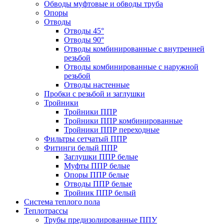
Обводы муфтовые и обводы труба
Опоры
Отводы
Отводы 45°
Отводы 90°
Отводы комбинированные с внутренней
резьбой
Отводы комбинированные с наружной
резьбой
Отводы настенные
Пробки с резьбой и заглушки
Тройники
Тройники ППР
Тройники ППР комбинированные
Тройники ППР переходные
Фильтры сетчатый ППР
Фитинги белый ППР
Заглушки ППР белые
Муфты ППР белые
Опоры ППР белые
Отводы ППР белые
Тройник ППР белый
Система теплого пола
Теплотрассы
Трубы предизолированные ППУ