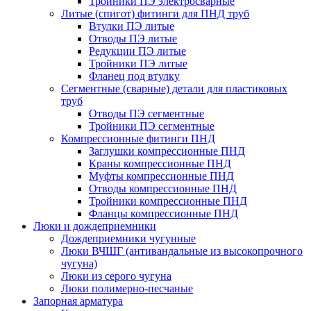
Тройники ПЭ электросварные
Литые (спигот) фитинги для ПНД труб
Втулки ПЭ литые
Отводы ПЭ литые
Редукции ПЭ литые
Тройники ПЭ литые
Фланец под втулку
Сегментные (сварные) детали для пластиковых
труб
Отводы ПЭ сегментные
Тройники ПЭ сегментные
Компрессионные фитинги ПНД
Заглушки компрессионные ПНД
Краны компрессионные ПНД
Муфты компрессионные ПНД
Отводы компрессионные ПНД
Тройники компрессионные ПНД
Фланцы компрессионные ПНД
Люки и дождеприемники
Дождеприемники чугунные
Люки ВЧШГ (антивандальные из высокопрочного
чугуна)
Люки из серого чугуна
Люки полимерно-песчаные
Запорная арматура