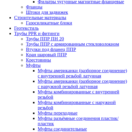
Фильтры чугунные магнитные фланцевые
Фланцы
Штоки для задвижек
Строительные материалы
Газосиликатные блоки
Геотекстиль
Трубы PPR и фитинги
Трубы ППР ПН 20
Трубы ППР с армированным стекловолокном
Втулки под фланец ППР
Кран шаровый ППР
Крестовины
Муфты
Муфты американки (разборное соединение)
с внутренней резьбой латунная
Муфты американки (разборное соединение)
с наружной резьбой латунная
Муфты комбинированные с внутренней
резьбой
Муфты комбинированные с наружной
резьбой
Муфты переходные
Муфты разъёмные соединения пластик/
пластик
Муфты соединительные