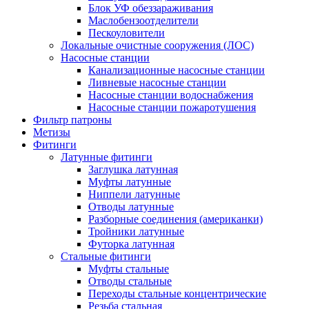
Блок УФ обеззараживания
Маслобензоотделители
Пескоуловители
Локальные очистные сооружения (ЛОС)
Насосные станции
Канализационные насосные станции
Ливневые насосные станции
Насосные станции водоснабжения
Насосные станции пожаротушения
Фильтр патроны
Метизы
Фитинги
Латунные фитинги
Заглушка латунная
Муфты латунные
Ниппели латунные
Отводы латунные
Разборные соединения (американки)
Тройники латунные
Футорка латунная
Стальные фитинги
Муфты стальные
Отводы стальные
Переходы стальные концентрические
Резьба стальная