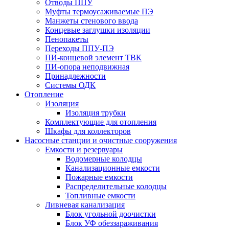
Отводы ППУ
Муфты термоусаживаемые ПЭ
Манжеты стенового ввода
Концевые заглушки изоляции
Пенопакеты
Переходы ППУ-ПЭ
ПИ-концевой элемент ТВК
ПИ-опора неподвижная
Принадлежности
Системы ОДК
Отопление
Изоляция
Изоляция трубки
Комплектующие для отопления
Шкафы для коллекторов
Насосные станции и очистные сооружения
Емкости и резервуары
Водомерные колодцы
Канализационные емкости
Пожарные емкости
Распределительные колодцы
Топливные емкости
Ливневая канализация
Блок угольной доочистки
Блок УФ обеззараживания