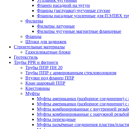
Угольник чугунный
Фланец насадной на чугун
Фланцы (заглушки) чугунные глухие
Фланцы насадные усиленные для ПЭ/ПВХ тр
Фильтры
Фильтры латунные
Фильтры чугунные магнитные фланцевые
Фланцы
Штоки для задвижек
Строительные материалы
Газосиликатные блоки
Геотекстиль
Трубы PPR и фитинги
Трубы ППР ПН 20
Трубы ППР с армированным стекловолокном
Втулки под фланец ППР
Кран шаровый ППР
Крестовины
Муфты
Муфты американки (разборное соединение) с 
Муфты американки (разборное соединение) с 
Муфты комбинированные с внутренней резьб
Муфты комбинированные с наружной резьбо
Муфты переходные
Муфты разъёмные соединения пластик/пласт