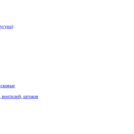
угуна)
исковые
, вентилей, штоков