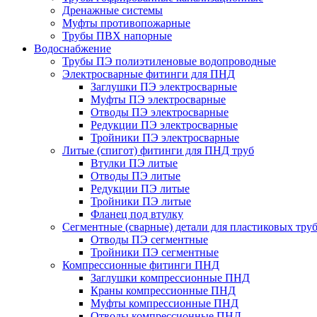
Дренажные системы
Муфты противопожарные
Трубы ПВХ напорные
Водоснабжение
Трубы ПЭ полиэтиленовые водопроводные
Электросварные фитинги для ПНД
Заглушки ПЭ электросварные
Муфты ПЭ электросварные
Отводы ПЭ электросварные
Редукции ПЭ электросварные
Тройники ПЭ электросварные
Литые (спигот) фитинги для ПНД труб
Втулки ПЭ литые
Отводы ПЭ литые
Редукции ПЭ литые
Тройники ПЭ литые
Фланец под втулку
Сегментные (сварные) детали для пластиковых тру
Отводы ПЭ сегментные
Тройники ПЭ сегментные
Компрессионные фитинги ПНД
Заглушки компрессионные ПНД
Краны компрессионные ПНД
Муфты компрессионные ПНД
Отводы компрессионные ПНД