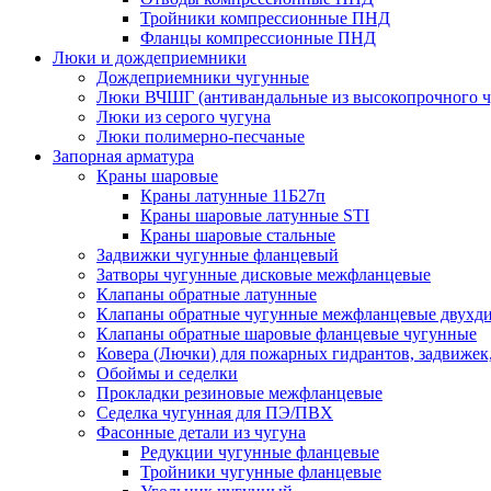
Тройники компрессионные ПНД
Фланцы компрессионные ПНД
Люки и дождеприемники
Дождеприемники чугунные
Люки ВЧШГ (антивандальные из высокопрочного ч
Люки из серого чугуна
Люки полимерно-песчаные
Запорная арматура
Краны шаровые
Краны латунные 11Б27п
Краны шаровые латунные STI
Краны шаровые стальные
Задвижки чугунные фланцевый
Затворы чугунные дисковые межфланцевые
Клапаны обратные латунные
Клапаны обратные чугунные межфланцевые двухд
Клапаны обратные шаровые фланцевые чугунные
Ковера (Лючки) для пожарных гидрантов, задвижек
Обоймы и седелки
Прокладки резиновые межфланцевые
Седелка чугунная для ПЭ/ПВХ
Фасонные детали из чугуна
Редукции чугунные фланцевые
Тройники чугунные фланцевые