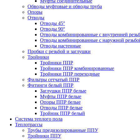
Муфты соединительные
Обводы муфтовые и обводы труба
Опоры
Отводы
Отводы 45°
Отводы 90°
Отводы комбинированные с внутренней резь
Отводы комбинированные с наружной резьбо
Отводы настенные
Пробки с резьбой и заглушки
Тройники
Тройники ППР
Тройники ППР комбинированные
Тройники ППР переходные
Фильтры сетчатый ППР
Фитинги белый ППР
Заглушки ППР белые
Муфты ППР белые
Опоры ППР белые
Отводы ППР белые
Тройник ППР белый
Система теплого пола
Теплотрассы
Трубы предизолированные ППУ
Тройники ППУ