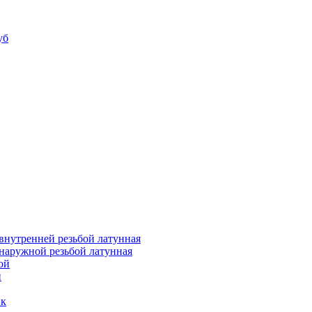
уб
внутренней резьбой латунная
наружной резьбой латунная
ой
й
ик