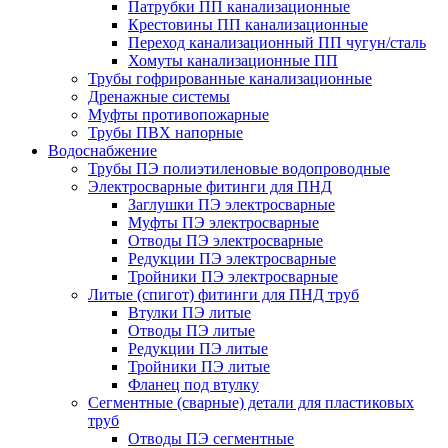
Патрубки ПП канализационные
Крестовины ПП канализационные
Переход канализационный ПП чугун/сталь
Хомуты канализационные ПП
Трубы гофрированные канализационные
Дренажные системы
Муфты противопожарные
Трубы ПВХ напорные
Водоснабжение
Трубы ПЭ полиэтиленовые водопроводные
Электросварные фитинги для ПНД
Заглушки ПЭ электросварные
Муфты ПЭ электросварные
Отводы ПЭ электросварные
Редукции ПЭ электросварные
Тройники ПЭ электросварные
Литые (спигот) фитинги для ПНД труб
Втулки ПЭ литые
Отводы ПЭ литые
Редукции ПЭ литые
Тройники ПЭ литые
Фланец под втулку
Сегментные (сварные) детали для пластиковых
труб
Отводы ПЭ сегментные