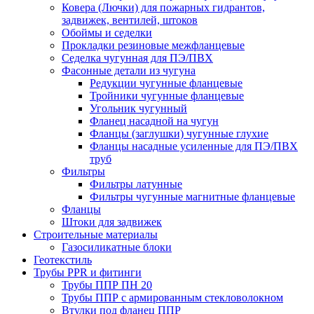
Ковера (Лючки) для пожарных гидрантов,
задвижек, вентилей, штоков
Обоймы и седелки
Прокладки резиновые межфланцевые
Седелка чугунная для ПЭ/ПВХ
Фасонные детали из чугуна
Редукции чугунные фланцевые
Тройники чугунные фланцевые
Угольник чугунный
Фланец насадной на чугун
Фланцы (заглушки) чугунные глухие
Фланцы насадные усиленные для ПЭ/ПВХ
труб
Фильтры
Фильтры латунные
Фильтры чугунные магнитные фланцевые
Фланцы
Штоки для задвижек
Строительные материалы
Газосиликатные блоки
Геотекстиль
Трубы PPR и фитинги
Трубы ППР ПН 20
Трубы ППР с армированным стекловолокном
Втулки под фланец ППР