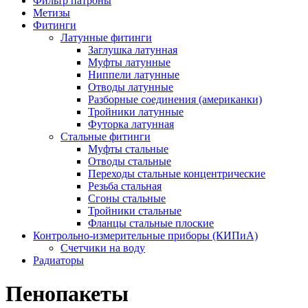
Фильтр патроны
Метизы
Фитинги
Латунные фитинги
Заглушка латунная
Муфты латунные
Ниппели латунные
Отводы латунные
Разборные соединения (американки)
Тройники латунные
Футорка латунная
Стальные фитинги
Муфты стальные
Отводы стальные
Переходы стальные концентрические
Резьба стальная
Сгоны стальные
Тройники стальные
Фланцы стальные плоские
Контрольно-измерительные приборы (КИПиА)
Счетчики на воду
Радиаторы
Пенопакеты