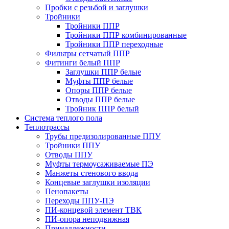
Пробки с резьбой и заглушки
Тройники
Тройники ППР
Тройники ППР комбинированные
Тройники ППР переходные
Фильтры сетчатый ППР
Фитинги белый ППР
Заглушки ППР белые
Муфты ППР белые
Опоры ППР белые
Отводы ППР белые
Тройник ППР белый
Система теплого пола
Теплотрассы
Трубы предизолированные ППУ
Тройники ППУ
Отводы ППУ
Муфты термоусаживаемые ПЭ
Манжеты стенового ввода
Концевые заглушки изоляции
Пенопакеты
Переходы ППУ-ПЭ
ПИ-концевой элемент ТВК
ПИ-опора неподвижная
Принадлежности