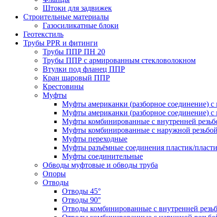
Штоки для задвижек
Строительные материалы
Газосиликатные блоки
Геотекстиль
Трубы PPR и фитинги
Трубы ППР ПН 20
Трубы ППР с армированным стекловолокном
Втулки под фланец ППР
Кран шаровый ППР
Крестовины
Муфты
Муфты американки (разборное соединение) с 
Муфты американки (разборное соединение) с 
Муфты комбинированные с внутренней резьб
Муфты комбинированные с наружной резьбо
Муфты переходные
Муфты разъёмные соединения пластик/пласт
Муфты соединительные
Обводы муфтовые и обводы труба
Опоры
Отводы
Отводы 45°
Отводы 90°
Отводы комбинированные с внутренней резь