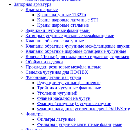
Запорная арматура
Краны шаровые
Краны латунные 11Б27п
Краны шаровые латунные STI
Краны шаровые стальные
Задвижки чугунные фланцевый
Затворы чугунные дисковые межфланцевые
Клапаны обратные латунные
Клапаны обратные чугунные межфланцевые двухд
Клапаны обратные шаровые фланцевые чугунные
Ковера (Лючки) для пожарных гидрантов, задвижек
Обоймы и седелки
Прокладки резиновые межфланцевые
Седелка чугунная для ПЭ/ПВХ
Фасонные детали из чугуна
Редукции чугунные фланцевые
Тройники чугунные фланцевые
Угольник чугунный
Фланец насадной на чугун
Фланцы (заглушки) чугунные глухие
Фланцы насадные усиленные для ПЭ/ПВХ тр
Фильтры
Фильтры латунные
Фильтры чугунные магнитные фланцевые
Фланцы