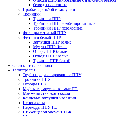
Отводы комбинированные с наружной резьбо
Отводы настенные
Пробки с резьбой и заглушки
Тройники
Тройники ППР
Тройники ППР комбинированные
Тройники ППР переходные
Фильтры сетчатый ППР
Фитинги белый ППР
Заглушки ППР белые
Муфты ППР белые
Опоры ППР белые
Отводы ППР белые
Тройник ППР белый
Система теплого пола
Теплотрассы
Трубы предизолированные ППУ
Тройники ППУ
Отводы ППУ
Муфты термоусаживаемые ПЭ
Манжеты стенового ввода
Концевые заглушки изоляции
Пенопакеты
Переходы ППУ-ПЭ
ПИ-концевой элемент ТВК