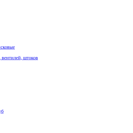
исковые
, вентилей, штоков
уб