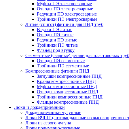
Муфты ПЭ электросварные
Отводы ПЭ электросварные
Редукции ПЭ электросварные
Тройники ПЭ электросварные
Литые (спигот) фитинги для ПНД труб
Втулки ПЭ литые
Отводы ПЭ литые
Редукции ПЭ литые
Тройники ПЭ литые
Фланец под втулку
Сегментные (сварные) детали для пластиковых тру
Отводы ПЭ сегментные
Тройники ПЭ сегментные
Компрессионные фитинги ПНД
Заглушки компрессионные ПНД
Краны компрессионные ПНД
Муфты компрессионные ПНД
Отводы компрессионные ПНД
Тройники компрессионные ПНД
Фланцы компрессионные ПНД
Люки и дождеприемники
Дождеприемники чугунные
Люки ВЧШГ (антивандальные из высокопрочного ч
Люки из серого чугуна
Люки полимерно-песчаные