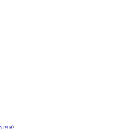
б
угуна)