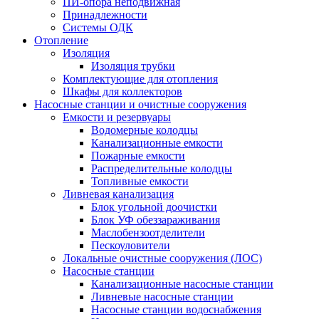
ПИ-опора неподвижная
Принадлежности
Системы ОДК
Отопление
Изоляция
Изоляция трубки
Комплектующие для отопления
Шкафы для коллекторов
Насосные станции и очистные сооружения
Емкости и резервуары
Водомерные колодцы
Канализационные емкости
Пожарные емкости
Распределительные колодцы
Топливные емкости
Ливневая канализация
Блок угольной доочистки
Блок УФ обеззараживания
Маслобензоотделители
Пескоуловители
Локальные очистные сооружения (ЛОС)
Насосные станции
Канализационные насосные станции
Ливневые насосные станции
Насосные станции водоснабжения