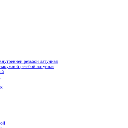
внутренней резьбой латунная
наружной резьбой латунная
ой
й
ик
бой