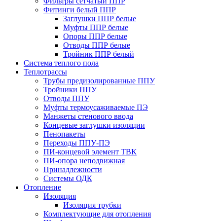
Фильтры сетчатый ППР
Фитинги белый ППР
Заглушки ППР белые
Муфты ППР белые
Опоры ППР белые
Отводы ППР белые
Тройник ППР белый
Система теплого пола
Теплотрассы
Трубы предизолированные ППУ
Тройники ППУ
Отводы ППУ
Муфты термоусаживаемые ПЭ
Манжеты стенового ввода
Концевые заглушки изоляции
Пенопакеты
Переходы ППУ-ПЭ
ПИ-концевой элемент ТВК
ПИ-опора неподвижная
Принадлежности
Системы ОДК
Отопление
Изоляция
Изоляция трубки
Комплектующие для отопления