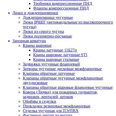
Тройники компрессионные ПНД
Фланцы компрессионные ПНД
Люки и дождеприемники
Дождеприемники чугунные
Люки ВЧШГ (антивандальные из высокопрочного
чугуна)
Люки из серого чугуна
Люки полимерно-песчаные
Запорная арматура
Краны шаровые
Краны латунные 11Б27п
Краны шаровые латунные STI
Краны шаровые стальные
Задвижки чугунные фланцевый
Затворы чугунные дисковые межфланцевые
Клапаны обратные латунные
Клапаны обратные чугунные межфланцевые
двухдисковые
Клапаны обратные шаровые фланцевые чугунные
Ковера (Лючки) для пожарных гидрантов,
задвижек, вентилей, штоков
Обоймы и седелки
Прокладки резиновые межфланцевые
Седелка чугунная для ПЭ/ПВХ
Фасонные детали из чугуна