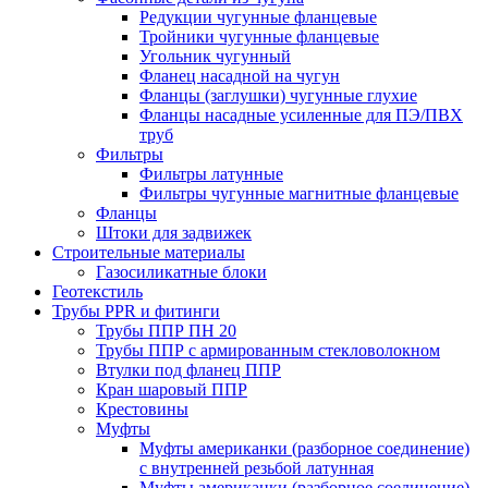
Редукции чугунные фланцевые
Тройники чугунные фланцевые
Угольник чугунный
Фланец насадной на чугун
Фланцы (заглушки) чугунные глухие
Фланцы насадные усиленные для ПЭ/ПВХ
труб
Фильтры
Фильтры латунные
Фильтры чугунные магнитные фланцевые
Фланцы
Штоки для задвижек
Строительные материалы
Газосиликатные блоки
Геотекстиль
Трубы PPR и фитинги
Трубы ППР ПН 20
Трубы ППР с армированным стекловолокном
Втулки под фланец ППР
Кран шаровый ППР
Крестовины
Муфты
Муфты американки (разборное соединение)
с внутренней резьбой латунная
Муфты американки (разборное соединение)