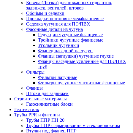
Ковера (Лючки) для пожарных гидрантов,
задвижек, вентилей, штоков
Обоймы и седелки
Прокладки резиновые межфланцевые
Седелка чугунная для ПЭ/ПВХ
Фасонные детали из чугуна
Редукции чугунные фланцевые
Тройники чугунные фланцевые
Угольник чугунный
Фланец насадной на чугун
Фланцы (заглушки) чугунные глухие
Фланцы насадные усиленные для ПЭ/ПВХ
труб
Фильтры
Фильтры латунные
Фильтры чугунные магнитные фланцевые
Фланцы
Штоки для задвижек
Строительные материалы
Газосиликатные блоки
Геотекстиль
Трубы PPR и фитинги
Трубы ППР ПН 20
Трубы ППР с армированным стекловолокном
Втулки под фланец ППР