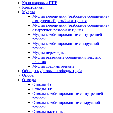
Кран шаровый ППР
Крестовины
Муфты
Муфты американки (разборное соединение)
с внутренней резьбой латунная
Муфты американки (разборное соединение)
с наружной резьбой латунная
Муфты комбинированные с внутренней
резьбой
Муфты комбинированные с наружной
резьбой
Муфты переходные
Муфты разъёмные соединения пластик/
пластик
Муфты соединительные
Обводы муфтовые и обводы труба
Опоры
Отводы
Отводы 45°
Отводы 90°
Отводы комбинированные с внутренней
резьбой
Отводы комбинированные с наружной
резьбой
Отводы настенные