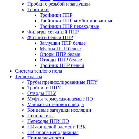
Пробки с резьбой и заглушки
Тройники
Тройники ППР
Тройники ППР комбинированные
Тройники ППР переходные
Фильтры сетчатый ППР
Фитинги белый ППР
Заглушки ППР белые
Муфты ППР белые
Опоры ППР белые
Отводы ППР белые
Тройник ППР белый
Система теплого пола
Теплотрассы
Трубы предизолированные ППУ
Тройники ППУ
Отводы ППУ
Муфты термоусаживаемые ПЭ
Манжеты стенового ввода
Концевые заглушки изоляции
Пенопакеты
Переходы ППУ-ПЭ
ПИ-концевой элемент ТВК
ПИ-опора неподвижная
Принадлежности