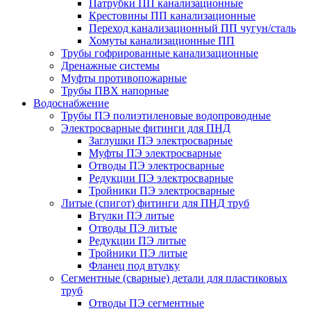
Патрубки ПП канализационные
Крестовины ПП канализационные
Переход канализационный ПП чугун/сталь
Хомуты канализационные ПП
Трубы гофрированные канализационные
Дренажные системы
Муфты противопожарные
Трубы ПВХ напорные
Водоснабжение
Трубы ПЭ полиэтиленовые водопроводные
Электросварные фитинги для ПНД
Заглушки ПЭ электросварные
Муфты ПЭ электросварные
Отводы ПЭ электросварные
Редукции ПЭ электросварные
Тройники ПЭ электросварные
Литые (спигот) фитинги для ПНД труб
Втулки ПЭ литые
Отводы ПЭ литые
Редукции ПЭ литые
Тройники ПЭ литые
Фланец под втулку
Сегментные (сварные) детали для пластиковых
труб
Отводы ПЭ сегментные