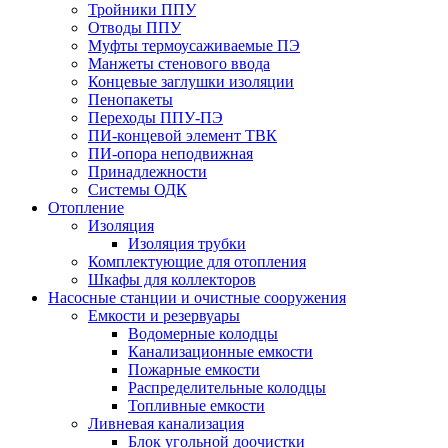
Тройники ППУ
Отводы ППУ
Муфты термоусаживаемые ПЭ
Манжеты стенового ввода
Концевые заглушки изоляции
Пенопакеты
Переходы ППУ-ПЭ
ПИ-концевой элемент ТВК
ПИ-опора неподвижная
Принадлежности
Системы ОДК
Отопление
Изоляция
Изоляция трубки
Комплектующие для отопления
Шкафы для коллекторов
Насосные станции и очистные сооружения
Емкости и резервуары
Водомерные колодцы
Канализационные емкости
Пожарные емкости
Распределительные колодцы
Топливные емкости
Ливневая канализация
Блок угольной доочистки