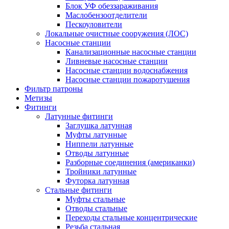
Блок УФ обеззараживания
Маслобензоотделители
Пескоуловители
Локальные очистные сооружения (ЛОС)
Насосные станции
Канализационные насосные станции
Ливневые насосные станции
Насосные станции водоснабжения
Насосные станции пожаротушения
Фильтр патроны
Метизы
Фитинги
Латунные фитинги
Заглушка латунная
Муфты латунные
Ниппели латунные
Отводы латунные
Разборные соединения (американки)
Тройники латунные
Футорка латунная
Стальные фитинги
Муфты стальные
Отводы стальные
Переходы стальные концентрические
Резьба стальная