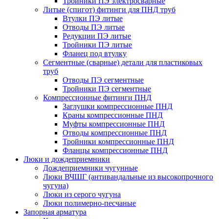
Тройники ПЭ электросварные
Литые (спигот) фитинги для ПНД труб
Втулки ПЭ литые
Отводы ПЭ литые
Редукции ПЭ литые
Тройники ПЭ литые
Фланец под втулку
Сегментные (сварные) детали для пластиковых
труб
Отводы ПЭ сегментные
Тройники ПЭ сегментные
Компрессионные фитинги ПНД
Заглушки компрессионные ПНД
Краны компрессионные ПНД
Муфты компрессионные ПНД
Отводы компрессионные ПНД
Тройники компрессионные ПНД
Фланцы компрессионные ПНД
Люки и дождеприемники
Дождеприемники чугунные
Люки ВЧШГ (антивандальные из высокопрочного
чугуна)
Люки из серого чугуна
Люки полимерно-песчаные
Запорная арматура