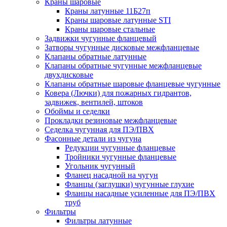
Краны шаровые
Краны латунные 11Б27п
Краны шаровые латунные STI
Краны шаровые стальные
Задвижки чугунные фланцевый
Затворы чугунные дисковые межфланцевые
Клапаны обратные латунные
Клапаны обратные чугунные межфланцевые
двухдисковые
Клапаны обратные шаровые фланцевые чугунные
Ковера (Лючки) для пожарных гидрантов,
задвижек, вентилей, штоков
Обоймы и седелки
Прокладки резиновые межфланцевые
Седелка чугунная для ПЭ/ПВХ
Фасонные детали из чугуна
Редукции чугунные фланцевые
Тройники чугунные фланцевые
Угольник чугунный
Фланец насадной на чугун
Фланцы (заглушки) чугунные глухие
Фланцы насадные усиленные для ПЭ/ПВХ
труб
Фильтры
Фильтры латунные