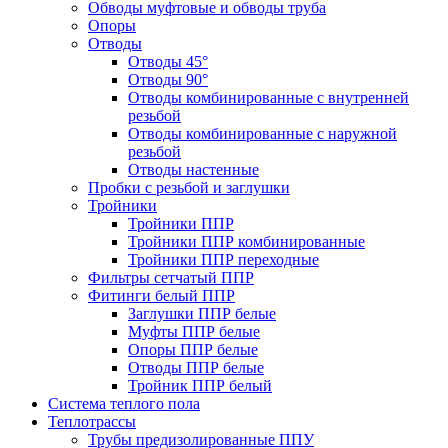
Обводы муфтовые и обводы труба
Опоры
Отводы
Отводы 45°
Отводы 90°
Отводы комбинированные с внутренней
резьбой
Отводы комбинированные с наружной
резьбой
Отводы настенные
Пробки с резьбой и заглушки
Тройники
Тройники ППР
Тройники ППР комбинированные
Тройники ППР переходные
Фильтры сетчатый ППР
Фитинги белый ППР
Заглушки ППР белые
Муфты ППР белые
Опоры ППР белые
Отводы ППР белые
Тройник ППР белый
Система теплого пола
Теплотрассы
Трубы предизолированные ППУ