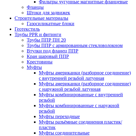
Фильтры чугунные магнитные фланцевые
Фланцы
Штоки для задвижек
Строительные материалы
Газосиликатные блоки
Геотекстиль
Трубы PPR и фитинги
Трубы ППР ПН 20
Трубы ППР с армированным стекловолокном
Втулки под фланец ППР
Кран шаровый ППР
Крестовины
Муфты
Муфты американки (разборное соединение)
с внутренней резьбой латунная
Муфты американки (разборное соединение)
с наружной резьбой латунная
Муфты комбинированные с внутренней
резьбой
Муфты комбинированные с наружной
резьбой
Муфты переходные
Муфты разъёмные соединения пластик/
пластик
Муфты соединительные