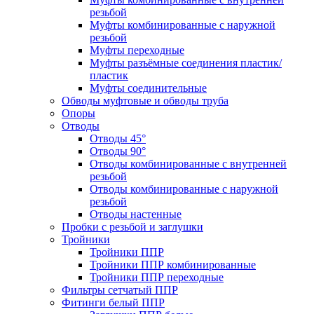
резьбой
Муфты комбинированные с наружной
резьбой
Муфты переходные
Муфты разъёмные соединения пластик/
пластик
Муфты соединительные
Обводы муфтовые и обводы труба
Опоры
Отводы
Отводы 45°
Отводы 90°
Отводы комбинированные с внутренней
резьбой
Отводы комбинированные с наружной
резьбой
Отводы настенные
Пробки с резьбой и заглушки
Тройники
Тройники ППР
Тройники ППР комбинированные
Тройники ППР переходные
Фильтры сетчатый ППР
Фитинги белый ППР