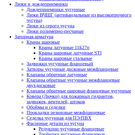
Люки и дождеприемники
Дождеприемники чугунные
Люки ВЧШГ (антивандальные из высокопрочного
чугуна)
Люки из серого чугуна
Люки полимерно-песчаные
Запорная арматура
Краны шаровые
Краны латунные 11Б27п
Краны шаровые латунные STI
Краны шаровые стальные
Задвижки чугунные фланцевый
Затворы чугунные дисковые межфланцевые
Клапаны обратные латунные
Клапаны обратные чугунные межфланцевые
двухдисковые
Клапаны обратные шаровые фланцевые чугунные
Ковера (Лючки) для пожарных гидрантов,
задвижек, вентилей, штоков
Обоймы и седелки
Прокладки резиновые межфланцевые
Седелка чугунная для ПЭ/ПВХ
Фасонные детали из чугуна
Редукции чугунные фланцевые
Тройники чугунные фланцевые