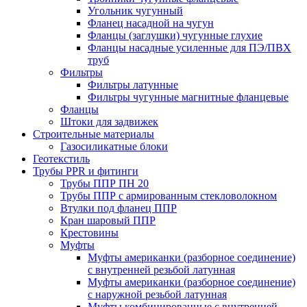
Угольник чугунный
Фланец насадной на чугун
Фланцы (заглушки) чугунные глухие
Фланцы насадные усиленные для ПЭ/ПВХ
труб
Фильтры
Фильтры латунные
Фильтры чугунные магнитные фланцевые
Фланцы
Штоки для задвижек
Строительные материалы
Газосиликатные блоки
Геотекстиль
Трубы PPR и фитинги
Трубы ППР ПН 20
Трубы ППР с армированным стекловолокном
Втулки под фланец ППР
Кран шаровый ППР
Крестовины
Муфты
Муфты американки (разборное соединение)
с внутренней резьбой латунная
Муфты американки (разборное соединение)
с наружной резьбой латунная
Муфты комбинированные с внутренней