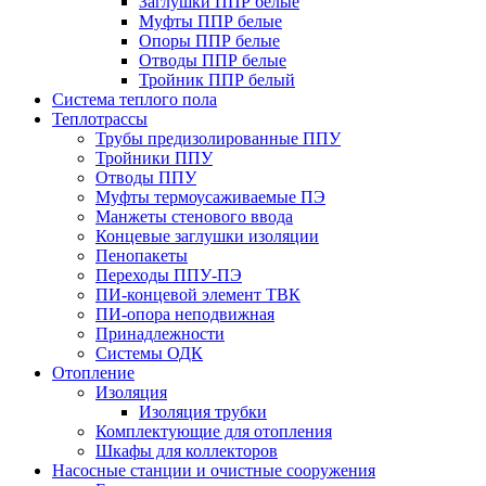
Заглушки ППР белые
Муфты ППР белые
Опоры ППР белые
Отводы ППР белые
Тройник ППР белый
Система теплого пола
Теплотрассы
Трубы предизолированные ППУ
Тройники ППУ
Отводы ППУ
Муфты термоусаживаемые ПЭ
Манжеты стенового ввода
Концевые заглушки изоляции
Пенопакеты
Переходы ППУ-ПЭ
ПИ-концевой элемент ТВК
ПИ-опора неподвижная
Принадлежности
Системы ОДК
Отопление
Изоляция
Изоляция трубки
Комплектующие для отопления
Шкафы для коллекторов
Насосные станции и очистные сооружения