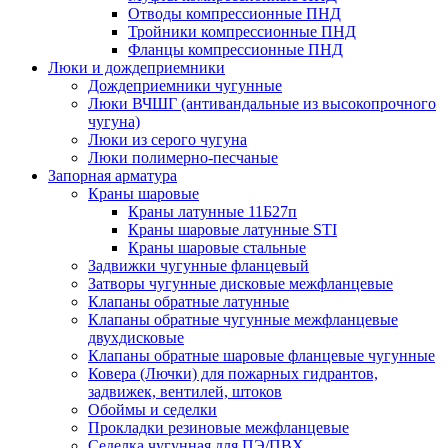
Отводы компрессионные ПНД
Тройники компрессионные ПНД
Фланцы компрессионные ПНД
Люки и дождеприемники
Дождеприемники чугунные
Люки ВЧШГ (антивандальные из высокопрочного
чугуна)
Люки из серого чугуна
Люки полимерно-песчаные
Запорная арматура
Краны шаровые
Краны латунные 11Б27п
Краны шаровые латунные STI
Краны шаровые стальные
Задвижки чугунные фланцевый
Затворы чугунные дисковые межфланцевые
Клапаны обратные латунные
Клапаны обратные чугунные межфланцевые
двухдисковые
Клапаны обратные шаровые фланцевые чугунные
Ковера (Лючки) для пожарных гидрантов,
задвижек, вентилей, штоков
Обоймы и седелки
Прокладки резиновые межфланцевые
Седелка чугунная для ПЭ/ПВХ