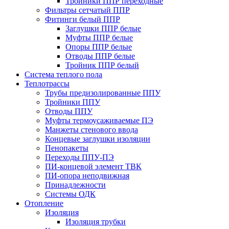
Тройники ППР переходные
Фильтры сетчатый ППР
Фитинги белый ППР
Заглушки ППР белые
Муфты ППР белые
Опоры ППР белые
Отводы ППР белые
Тройник ППР белый
Система теплого пола
Теплотрассы
Трубы предизолированные ППУ
Тройники ППУ
Отводы ППУ
Муфты термоусаживаемые ПЭ
Манжеты стенового ввода
Концевые заглушки изоляции
Пенопакеты
Переходы ППУ-ПЭ
ПИ-концевой элемент ТВК
ПИ-опора неподвижная
Принадлежности
Системы ОДК
Отопление
Изоляция
Изоляция трубки