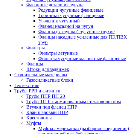
Фасонные детали из чугуна
Редукции чугунные фланцевые
Тройники чугунные фланцевые
Угольник чугунный
Фланец насадной на чугун
Фланцы (заглушки) чугунные глухие
Фланцы насадные усиленные для ПЭ/ПВХ
труб
Фильтры
Фильтры латунные
Фильтры чугунные магнитные фланцевые
Фланцы
Штоки для задвижек
Строительные материалы
Газосиликатные блоки
Геотекстиль
Трубы PPR и фитинги
Трубы ППР ПН 20
Трубы ППР с армированным стекловолокном
Втулки под фланец ППР
Кран шаровый ППР
Крестовины
Муфты
Муфты американки (разборное соединение)
с внутренней резьбой латунная