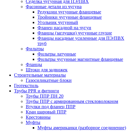
Седелка чугунная для ПЭ/ПВХ
Фасонные детали из чугуна
Редукции чугунные фланцевые
Тройники чугунные фланцевые
Угольник чугунный
Фланец насадной на чугун
Фланцы (заглушки) чугунные глухие
Фланцы насадные усиленные для ПЭ/ПВХ
труб
Фильтры
Фильтры латунные
Фильтры чугунные магнитные фланцевые
Фланцы
Штоки для задвижек
Строительные материалы
Газосиликатные блоки
Геотекстиль
Трубы PPR и фитинги
Трубы ППР ПН 20
Трубы ППР с армированным стекловолокном
Втулки под фланец ППР
Кран шаровый ППР
Крестовины
Муфты
Муфты американки (разборное соединение)