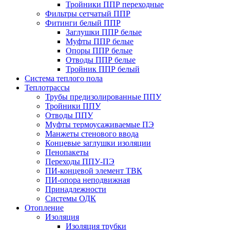
Тройники ППР переходные
Фильтры сетчатый ППР
Фитинги белый ППР
Заглушки ППР белые
Муфты ППР белые
Опоры ППР белые
Отводы ППР белые
Тройник ППР белый
Система теплого пола
Теплотрассы
Трубы предизолированные ППУ
Тройники ППУ
Отводы ППУ
Муфты термоусаживаемые ПЭ
Манжеты стенового ввода
Концевые заглушки изоляции
Пенопакеты
Переходы ППУ-ПЭ
ПИ-концевой элемент ТВК
ПИ-опора неподвижная
Принадлежности
Системы ОДК
Отопление
Изоляция
Изоляция трубки