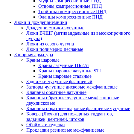
Муфты компрессионные ПНД
Отводы компрессионные ПНД
Тройники компрессионные ПНД
Фланцы компрессионные ПНД
Люки и дождеприемники
Дождеприемники чугунные
Люки ВЧШГ (антивандальные из высокопрочного
чугуна)
Люки из серого чугуна
Люки полимерно-песчаные
Запорная арматура
Краны шаровые
Краны латунные 11Б27п
Краны шаровые латунные STI
Краны шаровые стальные
Задвижки чугунные фланцевый
Затворы чугунные дисковые межфланцевые
Клапаны обратные латунные
Клапаны обратные чугунные межфланцевые
двухдисковые
Клапаны обратные шаровые фланцевые чугунные
Ковера (Лючки) для пожарных гидрантов,
задвижек, вентилей, штоков
Обоймы и седелки
Прокладки резиновые межфланцевые