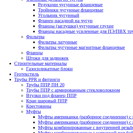
Редукции чугунные фланцевые
Тройники чугунные фланцевые
Угольник чугунный
Фланец насадной на чугун
Фланцы (заглушки) чугунные глухие
Фланцы насадные усиленные для ПЭ/ПВХ тр
Фильтры
Фильтры латунные
Фильтры чугунные магнитные фланцевые
Фланцы
Штоки для задвижек
Строительные материалы
Газосиликатные блоки
Геотекстиль
Трубы PPR и фитинги
Трубы ППР ПН 20
Трубы ППР с армированным стекловолокном
Втулки под фланец ППР
Кран шаровый ППР
Крестовины
Муфты
Муфты американки (разборное соединение) с 
Муфты американки (разборное соединение) с 
Муфты комбинированные с внутренней резьб
Муфты комбинированные с наружной резьбо