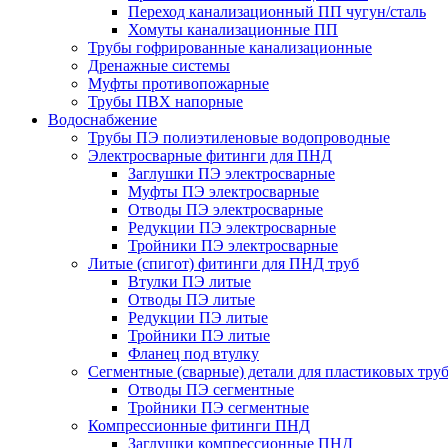
Переход канализационный ПП чугун/сталь
Хомуты канализационные ПП
Трубы гофрированные канализационные
Дренажные системы
Муфты противопожарные
Трубы ПВХ напорные
Водоснабжение
Трубы ПЭ полиэтиленовые водопроводные
Электросварные фитинги для ПНД
Заглушки ПЭ электросварные
Муфты ПЭ электросварные
Отводы ПЭ электросварные
Редукции ПЭ электросварные
Тройники ПЭ электросварные
Литые (спигот) фитинги для ПНД труб
Втулки ПЭ литые
Отводы ПЭ литые
Редукции ПЭ литые
Тройники ПЭ литые
Фланец под втулку
Сегментные (сварные) детали для пластиковых тру
Отводы ПЭ сегментные
Тройники ПЭ сегментные
Компрессионные фитинги ПНД
Заглушки компрессионные ПНД