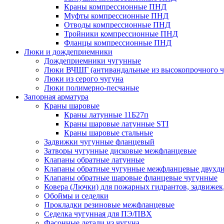
Краны компрессионные ПНД
Муфты компрессионные ПНД
Отводы компрессионные ПНД
Тройники компрессионные ПНД
Фланцы компрессионные ПНД
Люки и дождеприемники
Дождеприемники чугунные
Люки ВЧШГ (антивандальные из высокопрочного ч
Люки из серого чугуна
Люки полимерно-песчаные
Запорная арматура
Краны шаровые
Краны латунные 11Б27п
Краны шаровые латунные STI
Краны шаровые стальные
Задвижки чугунные фланцевый
Затворы чугунные дисковые межфланцевые
Клапаны обратные латунные
Клапаны обратные чугунные межфланцевые двухд
Клапаны обратные шаровые фланцевые чугунные
Ковера (Лючки) для пожарных гидрантов, задвижек
Обоймы и седелки
Прокладки резиновые межфланцевые
Седелка чугунная для ПЭ/ПВХ
Фасонные детали из чугуна