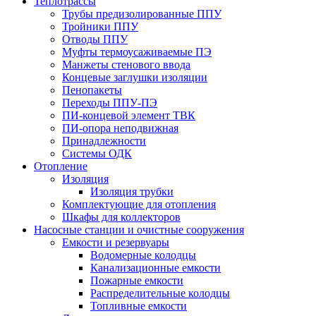
Теплотрассы
Трубы предизолированные ППУ
Тройники ППУ
Отводы ППУ
Муфты термоусаживаемые ПЭ
Манжеты стенового ввода
Концевые заглушки изоляции
Пенопакеты
Переходы ППУ-ПЭ
ПИ-концевой элемент ТВК
ПИ-опора неподвижная
Принадлежности
Системы ОДК
Отопление
Изоляция
Изоляция трубки
Комплектующие для отопления
Шкафы для коллекторов
Насосные станции и очистные сооружения
Емкости и резервуары
Водомерные колодцы
Канализационные емкости
Пожарные емкости
Распределительные колодцы
Топливные емкости