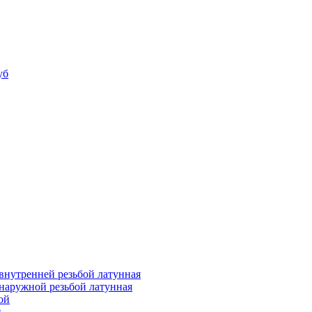
уб
внутренней резьбой латунная
наружной резьбой латунная
ой
й