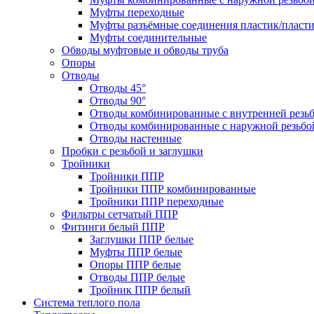
Муфты переходные
Муфты разъёмные соединения пластик/пласт
Муфты соединительные
Обводы муфтовые и обводы труба
Опоры
Отводы
Отводы 45°
Отводы 90°
Отводы комбинированные с внутренней резь
Отводы комбинированные с наружной резьбо
Отводы настенные
Пробки с резьбой и заглушки
Тройники
Тройники ППР
Тройники ППР комбинированные
Тройники ППР переходные
Фильтры сетчатый ППР
Фитинги белый ППР
Заглушки ППР белые
Муфты ППР белые
Опоры ППР белые
Отводы ППР белые
Тройник ППР белый
Система теплого пола