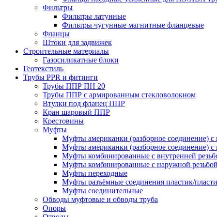
Фильтры
Фильтры латунные
Фильтры чугунные магнитные фланцевые
Фланцы
Штоки для задвижек
Строительные материалы
Газосиликатные блоки
Геотекстиль
Трубы PPR и фитинги
Трубы ППР ПН 20
Трубы ППР с армированным стекловолокном
Втулки под фланец ППР
Кран шаровый ППР
Крестовины
Муфты
Муфты американки (разборное соединение) с 
Муфты американки (разборное соединение) с 
Муфты комбинированные с внутренней резьб
Муфты комбинированные с наружной резьбо
Муфты переходные
Муфты разъёмные соединения пластик/пласт
Муфты соединительные
Обводы муфтовые и обводы труба
Опоры
Отводы