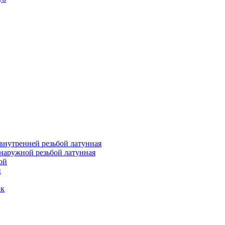
внутренней резьбой латунная
наружной резьбой латунная
ой
й
ик