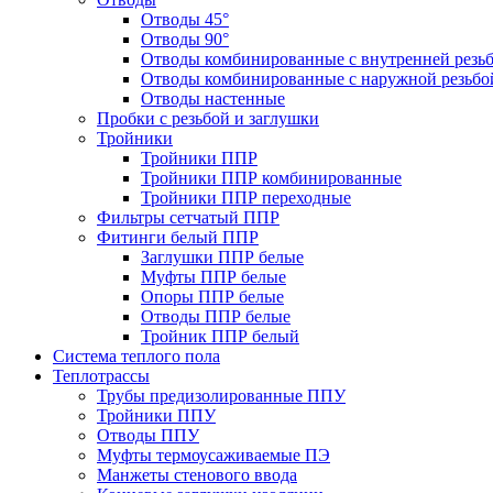
Отводы 45°
Отводы 90°
Отводы комбинированные с внутренней резь
Отводы комбинированные с наружной резьбо
Отводы настенные
Пробки с резьбой и заглушки
Тройники
Тройники ППР
Тройники ППР комбинированные
Тройники ППР переходные
Фильтры сетчатый ППР
Фитинги белый ППР
Заглушки ППР белые
Муфты ППР белые
Опоры ППР белые
Отводы ППР белые
Тройник ППР белый
Система теплого пола
Теплотрассы
Трубы предизолированные ППУ
Тройники ППУ
Отводы ППУ
Муфты термоусаживаемые ПЭ
Манжеты стенового ввода