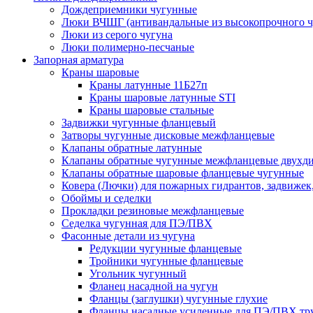
Дождеприемники чугунные
Люки ВЧШГ (антивандальные из высокопрочного ч
Люки из серого чугуна
Люки полимерно-песчаные
Запорная арматура
Краны шаровые
Краны латунные 11Б27п
Краны шаровые латунные STI
Краны шаровые стальные
Задвижки чугунные фланцевый
Затворы чугунные дисковые межфланцевые
Клапаны обратные латунные
Клапаны обратные чугунные межфланцевые двухд
Клапаны обратные шаровые фланцевые чугунные
Ковера (Лючки) для пожарных гидрантов, задвижек
Обоймы и седелки
Прокладки резиновые межфланцевые
Седелка чугунная для ПЭ/ПВХ
Фасонные детали из чугуна
Редукции чугунные фланцевые
Тройники чугунные фланцевые
Угольник чугунный
Фланец насадной на чугун
Фланцы (заглушки) чугунные глухие
Фланцы насадные усиленные для ПЭ/ПВХ тр