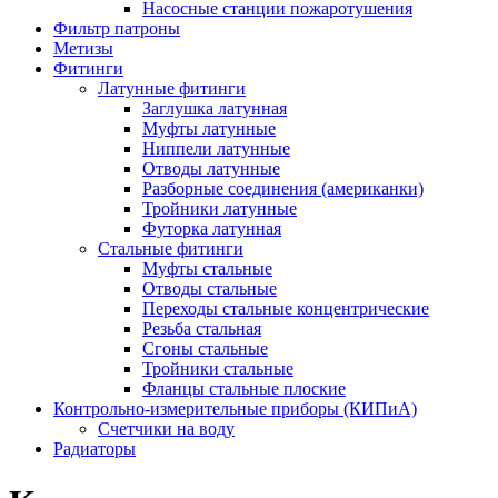
Насосные станции пожаротушения
Фильтр патроны
Метизы
Фитинги
Латунные фитинги
Заглушка латунная
Муфты латунные
Ниппели латунные
Отводы латунные
Разборные соединения (американки)
Тройники латунные
Футорка латунная
Стальные фитинги
Муфты стальные
Отводы стальные
Переходы стальные концентрические
Резьба стальная
Сгоны стальные
Тройники стальные
Фланцы стальные плоские
Контрольно-измерительные приборы (КИПиА)
Счетчики на воду
Радиаторы