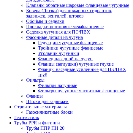
Клапаны обратные шаровые фланцевые чугунные
Ковера (Лючки) для пожарных гидрантов,
задвижек, вентилей, штоков
Обоймы и седелки
Прокладки резиновые межфланцевые
Седелка чугунная для ПЭ/ПВХ
Фасонные детали из чугуна
Редукции чугунные фланцевые
Тройники чугунные фланцевые
Угольник чугунный
Фланец насадной на чугун
Фланцы (заглушки) чугунные глухие
Фланцы насадные усиленные для ПЭ/ПВХ
труб
Фильтры
Фильтры латунные
Фильтры чугунные магнитные фланцевые
Фланцы
Штоки для задвижек
Строительные материалы
Газосиликатные блоки
Геотекстиль
Трубы PPR и фитинги
Трубы ППР ПН 20