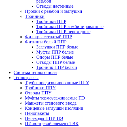
резьбой
Отводы настенные
Пробки с резьбой и заглушки
Тройники
Тройники ППР
Тройники ППР комбинированные
Тройники ППР переходные
Фильтры сетчатый ППР
Фитинги белый ППР
Заглушки ППР белые
Муфты ППР белые
Опоры ППР белые
Отводы ППР белые
Тройник ППР белый
Система теплого пола
Теплотрассы
Трубы предизолированные ППУ
Тройники ППУ
Отводы ППУ
Муфты термоусаживаемые ПЭ
Манжеты стенового ввода
Концевые заглушки изоляции
Пенопакеты
Переходы ППУ-ПЭ
ПИ-концевой элемент ТВК