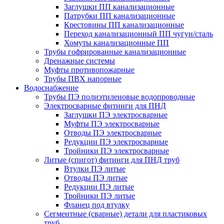
Заглушки ПП канализационные
Патрубки ПП канализационные
Крестовины ПП канализационные
Переход канализационный ПП чугун/сталь
Хомуты канализационные ПП
Трубы гофрированные канализационные
Дренажные системы
Муфты противопожарные
Трубы ПВХ напорные
Водоснабжение
Трубы ПЭ полиэтиленовые водопроводные
Электросварные фитинги для ПНД
Заглушки ПЭ электросварные
Муфты ПЭ электросварные
Отводы ПЭ электросварные
Редукции ПЭ электросварные
Тройники ПЭ электросварные
Литые (спигот) фитинги для ПНД труб
Втулки ПЭ литые
Отводы ПЭ литые
Редукции ПЭ литые
Тройники ПЭ литые
Фланец под втулку
Сегментные (сварные) детали для пластиковых
труб