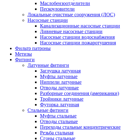
Маслобензоотделители
Пескоуловители
Локальные очистные сооружения (ЛОС)
Насосные станции
Канализационные насосные станции
Ливневые насосные станции
Насосные станции водоснабжения
Насосные станции пожаротушения
Фильтр патроны
Метизы
Фитинги
Латунные фитинги
Заглушка латунная
Муфты латунные
Ниппели латунные
Отводы латунные
Разборные соединения (американки)
Тройники латунные
Футорка латунная
Стальные фитинги
Муфты стальные
Отводы стальные
Переходы стальные концентрические
Резьба стальная
Сгоны стальные