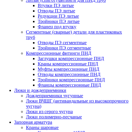
Литые (спигот) фитинги для ПНД труб
Втулки ПЭ литые
Отводы ПЭ литые
Редукции ПЭ литые
Тройники ПЭ литые
Фланец под втулку
Сегментные (сварные) детали для пластиковых
труб
Отводы ПЭ сегментные
Тройники ПЭ сегментные
Компрессионные фитинги ПНД
Заглушки компрессионные ПНД
Краны компрессионные ПНД
Муфты компрессионные ПНД
Отводы компрессионные ПНД
Тройники компрессионные ПНД
Фланцы компрессионные ПНД
Люки и дождеприемники
Дождеприемники чугунные
Люки ВЧШГ (антивандальные из высокопрочного
чугуна)
Люки из серого чугуна
Люки полимерно-песчаные
Запорная арматура
Краны шаровые