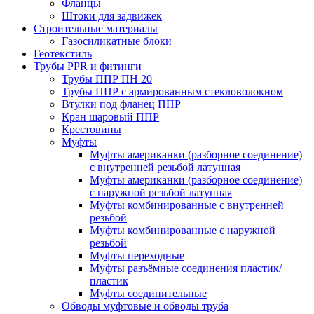
Фланцы
Штоки для задвижек
Строительные материалы
Газосиликатные блоки
Геотекстиль
Трубы PPR и фитинги
Трубы ППР ПН 20
Трубы ППР с армированным стекловолокном
Втулки под фланец ППР
Кран шаровый ППР
Крестовины
Муфты
Муфты американки (разборное соединение)
с внутренней резьбой латунная
Муфты американки (разборное соединение)
с наружной резьбой латунная
Муфты комбинированные с внутренней
резьбой
Муфты комбинированные с наружной
резьбой
Муфты переходные
Муфты разъёмные соединения пластик/
пластик
Муфты соединительные
Обводы муфтовые и обводы труба