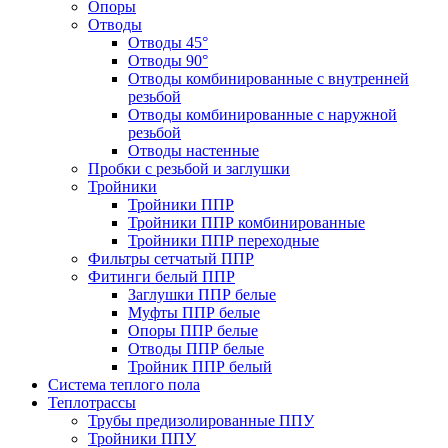
Опоры
Отводы
Отводы 45°
Отводы 90°
Отводы комбинированные с внутренней
резьбой
Отводы комбинированные с наружной
резьбой
Отводы настенные
Пробки с резьбой и заглушки
Тройники
Тройники ППР
Тройники ППР комбинированные
Тройники ППР переходные
Фильтры сетчатый ППР
Фитинги белый ППР
Заглушки ППР белые
Муфты ППР белые
Опоры ППР белые
Отводы ППР белые
Тройник ППР белый
Система теплого пола
Теплотрассы
Трубы предизолированные ППУ
Тройники ППУ