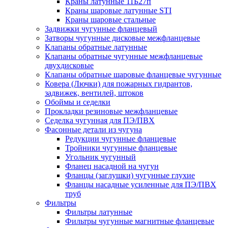
Краны латунные 11Б27п
Краны шаровые латунные STI
Краны шаровые стальные
Задвижки чугунные фланцевый
Затворы чугунные дисковые межфланцевые
Клапаны обратные латунные
Клапаны обратные чугунные межфланцевые
двухдисковые
Клапаны обратные шаровые фланцевые чугунные
Ковера (Лючки) для пожарных гидрантов,
задвижек, вентилей, штоков
Обоймы и седелки
Прокладки резиновые межфланцевые
Седелка чугунная для ПЭ/ПВХ
Фасонные детали из чугуна
Редукции чугунные фланцевые
Тройники чугунные фланцевые
Угольник чугунный
Фланец насадной на чугун
Фланцы (заглушки) чугунные глухие
Фланцы насадные усиленные для ПЭ/ПВХ
труб
Фильтры
Фильтры латунные
Фильтры чугунные магнитные фланцевые