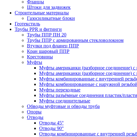
Фланцы
Штоки для задвижек
Строительные материалы
Газосиликатные блоки
Геотекстиль
Трубы PPR и фитинги
Трубы ППР ПН 20
Трубы ППР с армированным стекловолокном
Втулки под фланец ППР
Кран шаровый ППР
Крестовины
Муфты
Муфты американки (разборное соединение) с 
Муфты американки (разборное соединение) с 
Муфты комбинированные с внутренней резьб
Муфты комбинированные с наружной резьбо
Муфты переходные
Муфты разъёмные соединения пластик/пласт
Муфты соединительные
Обводы муфтовые и обводы труба
Опоры
Отводы
Отводы 45°
Отводы 90°
Отводы комбинированные с внутренней резь