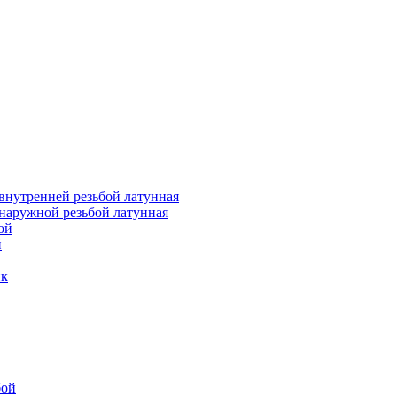
внутренней резьбой латунная
наружной резьбой латунная
ой
й
ик
бой