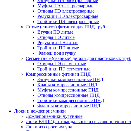
Заглушки ПЭ электросварные
Муфты ПЭ электросварные
Отводы ПЭ электросварные
Редукции ПЭ электросварные
Тройники ПЭ электросварные
Литые (спигот) фитинги для ПНД труб
Втулки ПЭ литые
Отводы ПЭ литые
Редукции ПЭ литые
Тройники ПЭ литые
Фланец под втулку
Сегментные (сварные) детали для пластиковых тру
Отводы ПЭ сегментные
Тройники ПЭ сегментные
Компрессионные фитинги ПНД
Заглушки компрессионные ПНД
Краны компрессионные ПНД
Муфты компрессионные ПНД
Отводы компрессионные ПНД
Тройники компрессионные ПНД
Фланцы компрессионные ПНД
Люки и дождеприемники
Дождеприемники чугунные
Люки ВЧШГ (антивандальные из высокопрочного ч
Люки из серого чугуна