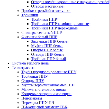
Отводы комбинированные с наружной резьбо
Отводы настенные
Пробки с резьбой и заглушки
Тройники
Тройники ППР
Тройники ППР комбинированные
Тройники ППР переходные
Фильтры сетчатый ППР
Фитинги белый ППР
Заглушки ППР белые
Муфты ППР белые
Опоры ППР белые
Отводы ППР белые
Тройник ППР белый
Система теплого пола
Теплотрассы
Трубы предизолированные ППУ
Тройники ППУ
Отводы ППУ
Муфты термоусаживаемые ПЭ
Манжеты стенового ввода
Концевые заглушки изоляции
Пенопакеты
Переходы ППУ-ПЭ
ПИ-концевой элемент ТВК