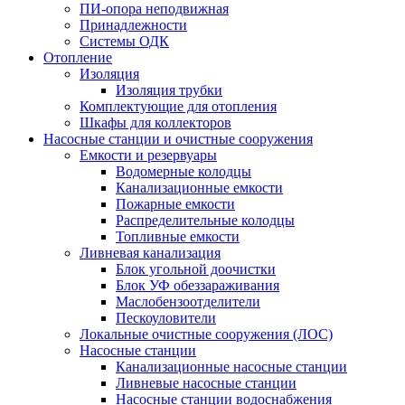
ПИ-опора неподвижная
Принадлежности
Системы ОДК
Отопление
Изоляция
Изоляция трубки
Комплектующие для отопления
Шкафы для коллекторов
Насосные станции и очистные сооружения
Емкости и резервуары
Водомерные колодцы
Канализационные емкости
Пожарные емкости
Распределительные колодцы
Топливные емкости
Ливневая канализация
Блок угольной доочистки
Блок УФ обеззараживания
Маслобензоотделители
Пескоуловители
Локальные очистные сооружения (ЛОС)
Насосные станции
Канализационные насосные станции
Ливневые насосные станции
Насосные станции водоснабжения