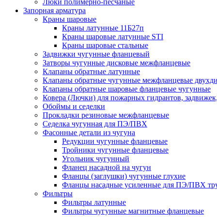
Люки полимерно-песчаные
Запорная арматура
Краны шаровые
Краны латунные 11Б27п
Краны шаровые латунные STI
Краны шаровые стальные
Задвижки чугунные фланцевый
Затворы чугунные дисковые межфланцевые
Клапаны обратные латунные
Клапаны обратные чугунные межфланцевые двухд
Клапаны обратные шаровые фланцевые чугунные
Ковера (Лючки) для пожарных гидрантов, задвижек
Обоймы и седелки
Прокладки резиновые межфланцевые
Седелка чугунная для ПЭ/ПВХ
Фасонные детали из чугуна
Редукции чугунные фланцевые
Тройники чугунные фланцевые
Угольник чугунный
Фланец насадной на чугун
Фланцы (заглушки) чугунные глухие
Фланцы насадные усиленные для ПЭ/ПВХ тр
Фильтры
Фильтры латунные
Фильтры чугунные магнитные фланцевые