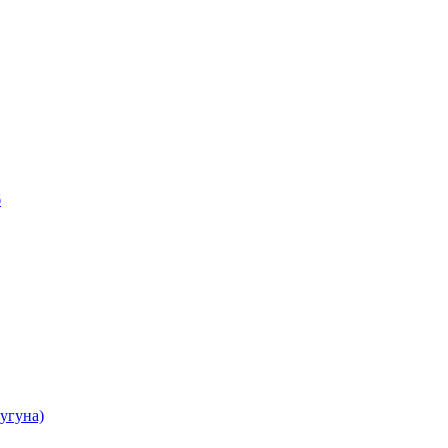
б
угуна)