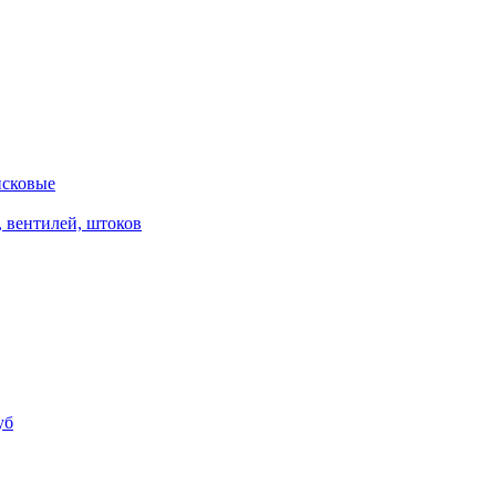
исковые
, вентилей, штоков
уб