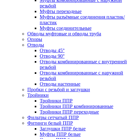
Муфты комбинированные с наружной
резьбой
Муфты переходные
Муфты разъёмные соединения пластик/
пластик
Муфты соединительные
Обводы муфтовые и обводы труба
Опоры
Отводы
Отводы 45°
Отводы 90°
Отводы комбинированные с внутренней
резьбой
Отводы комбинированные с наружной
резьбой
Отводы настенные
Пробки с резьбой и заглушки
Тройники
Тройники ППР
Тройники ППР комбинированные
Тройники ППР переходные
Фильтры сетчатый ППР
Фитинги белый ППР
Заглушки ППР белые
Муфты ППР белые