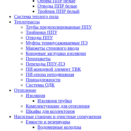
Опоры ППР белые
Отводы ППР белые
Тройник ППР белый
Система теплого пола
Теплотрассы
Трубы предизолированные ППУ
Тройники ППУ
Отводы ППУ
Муфты термоусаживаемые ПЭ
Манжеты стенового ввода
Концевые заглушки изоляции
Пенопакеты
Переходы ППУ-ПЭ
ПИ-концевой элемент ТВК
ПИ-опора неподвижная
Принадлежности
Системы ОДК
Отопление
Изоляция
Изоляция трубки
Комплектующие для отопления
Шкафы для коллекторов
Насосные станции и очистные сооружения
Емкости и резервуары
Водомерные колодцы