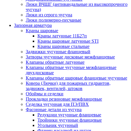
Люки ВЧШГ (антивандальные из высокопрочного
чугуна)
Люки из серого чугуна
Люки полимерно-песчаные
Запорная арматура
Краны шаровые
Краны латунные 11Б27п
Краны шаровые латунные STI
Краны шаровые стальные
Задвижки чугунные фланцевый
Затворы чугунные дисковые межфланцевые
Клапаны обратные латунные
Клапаны обратные чугунные межфланцевые
двухдисковые
Клапаны обратные шаровые фланцевые чугунные
Ковера (Лючки) для пожарных гидрантов,
задвижек, вентилей, штоков
Обоймы и седелки
Прокладки резиновые межфланцевые
Седелка чугунная для ПЭ/ПВХ
Фасонные детали из чугуна
Редукции чугунные фланцевые
Тройники чугунные фланцевые
Угольник чугунный
Фланец насадной на чугун