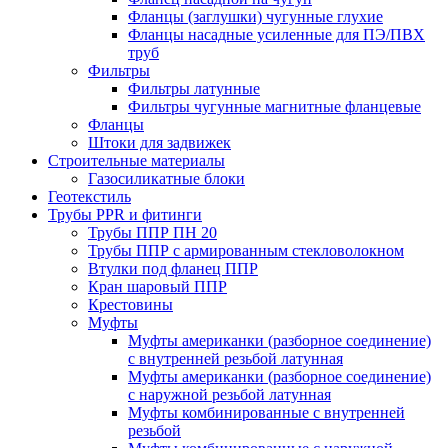
Фланцы (заглушки) чугунные глухие
Фланцы насадные усиленные для ПЭ/ПВХ
труб
Фильтры
Фильтры латунные
Фильтры чугунные магнитные фланцевые
Фланцы
Штоки для задвижек
Строительные материалы
Газосиликатные блоки
Геотекстиль
Трубы PPR и фитинги
Трубы ППР ПН 20
Трубы ППР с армированным стекловолокном
Втулки под фланец ППР
Кран шаровый ППР
Крестовины
Муфты
Муфты американки (разборное соединение)
с внутренней резьбой латунная
Муфты американки (разборное соединение)
с наружной резьбой латунная
Муфты комбинированные с внутренней
резьбой