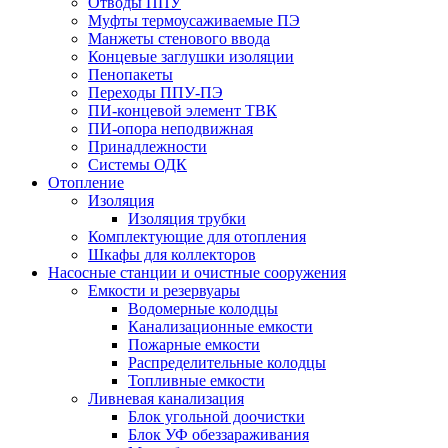
Отводы ППУ
Муфты термоусаживаемые ПЭ
Манжеты стенового ввода
Концевые заглушки изоляции
Пенопакеты
Переходы ППУ-ПЭ
ПИ-концевой элемент ТВК
ПИ-опора неподвижная
Принадлежности
Системы ОДК
Отопление
Изоляция
Изоляция трубки
Комплектующие для отопления
Шкафы для коллекторов
Насосные станции и очистные сооружения
Емкости и резервуары
Водомерные колодцы
Канализационные емкости
Пожарные емкости
Распределительные колодцы
Топливные емкости
Ливневая канализация
Блок угольной доочистки
Блок УФ обеззараживания