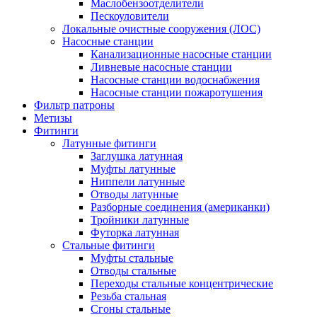
Маслобензоотделители
Пескоуловители
Локальные очистные сооружения (ЛОС)
Насосные станции
Канализационные насосные станции
Ливневые насосные станции
Насосные станции водоснабжения
Насосные станции пожаротушения
Фильтр патроны
Метизы
Фитинги
Латунные фитинги
Заглушка латунная
Муфты латунные
Ниппели латунные
Отводы латунные
Разборные соединения (американки)
Тройники латунные
Футорка латунная
Стальные фитинги
Муфты стальные
Отводы стальные
Переходы стальные концентрические
Резьба стальная
Сгоны стальные