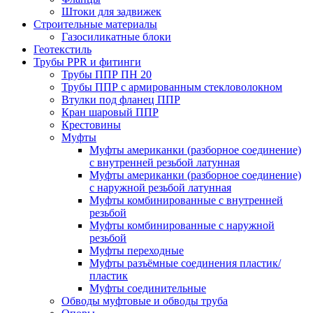
Штоки для задвижек
Строительные материалы
Газосиликатные блоки
Геотекстиль
Трубы PPR и фитинги
Трубы ППР ПН 20
Трубы ППР с армированным стекловолокном
Втулки под фланец ППР
Кран шаровый ППР
Крестовины
Муфты
Муфты американки (разборное соединение)
с внутренней резьбой латунная
Муфты американки (разборное соединение)
с наружной резьбой латунная
Муфты комбинированные с внутренней
резьбой
Муфты комбинированные с наружной
резьбой
Муфты переходные
Муфты разъёмные соединения пластик/
пластик
Муфты соединительные
Обводы муфтовые и обводы труба