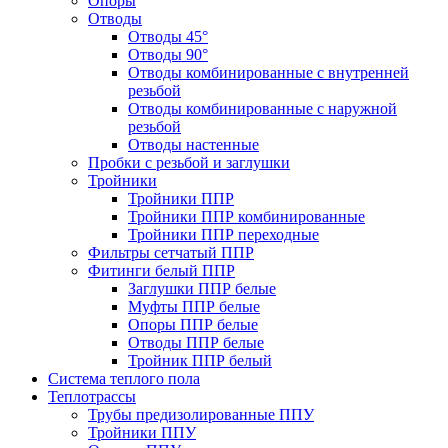
Опоры
Отводы
Отводы 45°
Отводы 90°
Отводы комбинированные с внутренней
резьбой
Отводы комбинированные с наружной
резьбой
Отводы настенные
Пробки с резьбой и заглушки
Тройники
Тройники ППР
Тройники ППР комбинированные
Тройники ППР переходные
Фильтры сетчатый ППР
Фитинги белый ППР
Заглушки ППР белые
Муфты ППР белые
Опоры ППР белые
Отводы ППР белые
Тройник ППР белый
Система теплого пола
Теплотрассы
Трубы предизолированные ППУ
Тройники ППУ