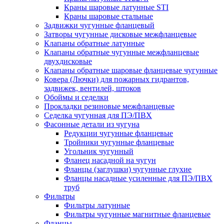
Краны шаровые латунные STI
Краны шаровые стальные
Задвижки чугунные фланцевый
Затворы чугунные дисковые межфланцевые
Клапаны обратные латунные
Клапаны обратные чугунные межфланцевые
двухдисковые
Клапаны обратные шаровые фланцевые чугунные
Ковера (Лючки) для пожарных гидрантов,
задвижек, вентилей, штоков
Обоймы и седелки
Прокладки резиновые межфланцевые
Седелка чугунная для ПЭ/ПВХ
Фасонные детали из чугуна
Редукции чугунные фланцевые
Тройники чугунные фланцевые
Угольник чугунный
Фланец насадной на чугун
Фланцы (заглушки) чугунные глухие
Фланцы насадные усиленные для ПЭ/ПВХ
труб
Фильтры
Фильтры латунные
Фильтры чугунные магнитные фланцевые
Фланцы