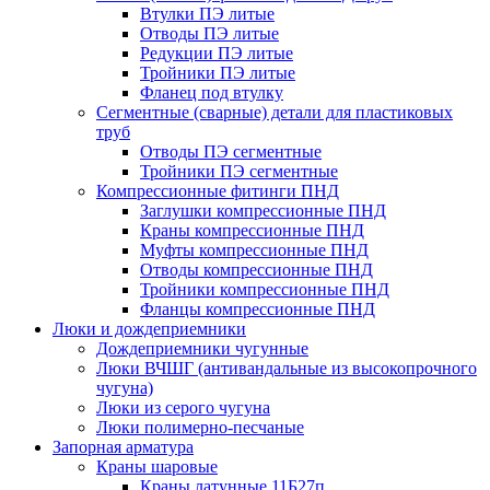
Втулки ПЭ литые
Отводы ПЭ литые
Редукции ПЭ литые
Тройники ПЭ литые
Фланец под втулку
Сегментные (сварные) детали для пластиковых
труб
Отводы ПЭ сегментные
Тройники ПЭ сегментные
Компрессионные фитинги ПНД
Заглушки компрессионные ПНД
Краны компрессионные ПНД
Муфты компрессионные ПНД
Отводы компрессионные ПНД
Тройники компрессионные ПНД
Фланцы компрессионные ПНД
Люки и дождеприемники
Дождеприемники чугунные
Люки ВЧШГ (антивандальные из высокопрочного
чугуна)
Люки из серого чугуна
Люки полимерно-песчаные
Запорная арматура
Краны шаровые
Краны латунные 11Б27п