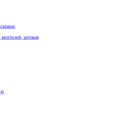
исковые
, вентилей, штоков
уб