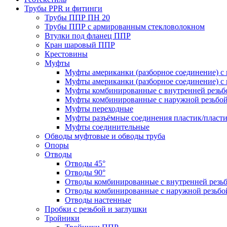
Трубы PPR и фитинги
Трубы ППР ПН 20
Трубы ППР с армированным стекловолокном
Втулки под фланец ППР
Кран шаровый ППР
Крестовины
Муфты
Муфты американки (разборное соединение) с 
Муфты американки (разборное соединение) с 
Муфты комбинированные с внутренней резьб
Муфты комбинированные с наружной резьбо
Муфты переходные
Муфты разъёмные соединения пластик/пласт
Муфты соединительные
Обводы муфтовые и обводы труба
Опоры
Отводы
Отводы 45°
Отводы 90°
Отводы комбинированные с внутренней резь
Отводы комбинированные с наружной резьбо
Отводы настенные
Пробки с резьбой и заглушки
Тройники