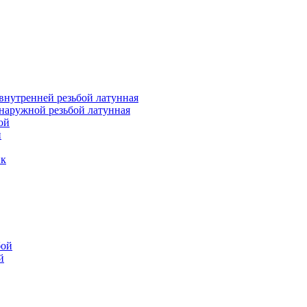
внутренней резьбой латунная
наружной резьбой латунная
ой
й
ик
бой
й