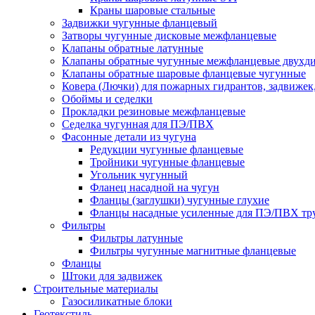
Краны шаровые стальные
Задвижки чугунные фланцевый
Затворы чугунные дисковые межфланцевые
Клапаны обратные латунные
Клапаны обратные чугунные межфланцевые двухд
Клапаны обратные шаровые фланцевые чугунные
Ковера (Лючки) для пожарных гидрантов, задвижек
Обоймы и седелки
Прокладки резиновые межфланцевые
Седелка чугунная для ПЭ/ПВХ
Фасонные детали из чугуна
Редукции чугунные фланцевые
Тройники чугунные фланцевые
Угольник чугунный
Фланец насадной на чугун
Фланцы (заглушки) чугунные глухие
Фланцы насадные усиленные для ПЭ/ПВХ тр
Фильтры
Фильтры латунные
Фильтры чугунные магнитные фланцевые
Фланцы
Штоки для задвижек
Строительные материалы
Газосиликатные блоки
Геотекстиль