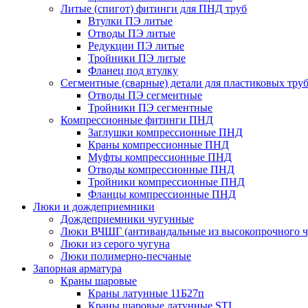
Литые (спигот) фитинги для ПНД труб
Втулки ПЭ литые
Отводы ПЭ литые
Редукции ПЭ литые
Тройники ПЭ литые
Фланец под втулку
Сегментные (сварные) детали для пластиковых тру
Отводы ПЭ сегментные
Тройники ПЭ сегментные
Компрессионные фитинги ПНД
Заглушки компрессионные ПНД
Краны компрессионные ПНД
Муфты компрессионные ПНД
Отводы компрессионные ПНД
Тройники компрессионные ПНД
Фланцы компрессионные ПНД
Люки и дождеприемники
Дождеприемники чугунные
Люки ВЧШГ (антивандальные из высокопрочного ч
Люки из серого чугуна
Люки полимерно-песчаные
Запорная арматура
Краны шаровые
Краны латунные 11Б27п
Краны шаровые латунные STI