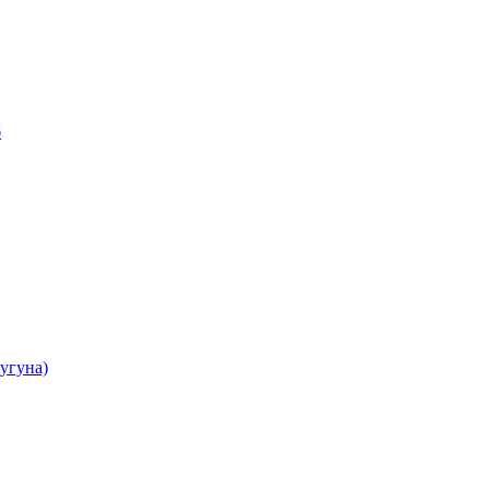
б
угуна)