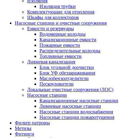
Изоляция
Изоляция трубки
Комплектующие для отопления
Шкафы для коллекторов
Насосные станции и очистные сооружения
Емкости и резервуары
Водомерные колодцы
Канализационные емкости
Пожарные емкости
Распределительные колодцы
Топливные емкости
Ливневая канализация
Блок угольной доочистки
Блок УФ обеззараживания
Маслобензоотделители
Пескоуловители
Локальные очистные сооружения (ЛОС)
Насосные станции
Канализационные насосные станции
Ливневые насосные станции
Насосные станции водоснабжения
Насосные станции пожаротушения
Фильтр патроны
Метизы
Фитинги