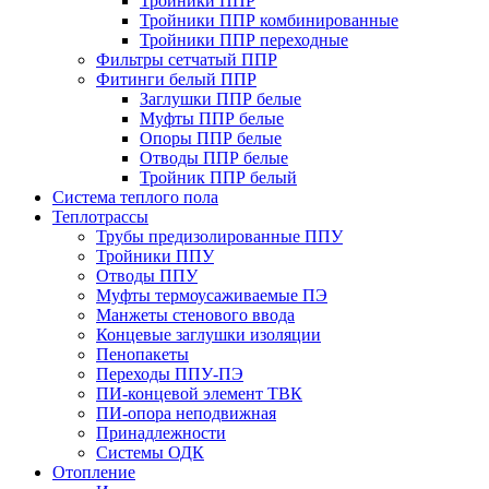
Тройники ППР
Тройники ППР комбинированные
Тройники ППР переходные
Фильтры сетчатый ППР
Фитинги белый ППР
Заглушки ППР белые
Муфты ППР белые
Опоры ППР белые
Отводы ППР белые
Тройник ППР белый
Система теплого пола
Теплотрассы
Трубы предизолированные ППУ
Тройники ППУ
Отводы ППУ
Муфты термоусаживаемые ПЭ
Манжеты стенового ввода
Концевые заглушки изоляции
Пенопакеты
Переходы ППУ-ПЭ
ПИ-концевой элемент ТВК
ПИ-опора неподвижная
Принадлежности
Системы ОДК
Отопление