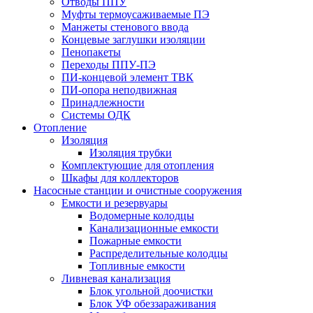
Отводы ППУ
Муфты термоусаживаемые ПЭ
Манжеты стенового ввода
Концевые заглушки изоляции
Пенопакеты
Переходы ППУ-ПЭ
ПИ-концевой элемент ТВК
ПИ-опора неподвижная
Принадлежности
Системы ОДК
Отопление
Изоляция
Изоляция трубки
Комплектующие для отопления
Шкафы для коллекторов
Насосные станции и очистные сооружения
Емкости и резервуары
Водомерные колодцы
Канализационные емкости
Пожарные емкости
Распределительные колодцы
Топливные емкости
Ливневая канализация
Блок угольной доочистки
Блок УФ обеззараживания