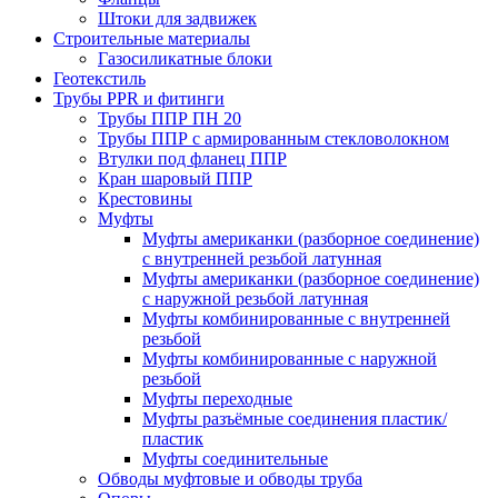
Штоки для задвижек
Строительные материалы
Газосиликатные блоки
Геотекстиль
Трубы PPR и фитинги
Трубы ППР ПН 20
Трубы ППР с армированным стекловолокном
Втулки под фланец ППР
Кран шаровый ППР
Крестовины
Муфты
Муфты американки (разборное соединение)
с внутренней резьбой латунная
Муфты американки (разборное соединение)
с наружной резьбой латунная
Муфты комбинированные с внутренней
резьбой
Муфты комбинированные с наружной
резьбой
Муфты переходные
Муфты разъёмные соединения пластик/
пластик
Муфты соединительные
Обводы муфтовые и обводы труба