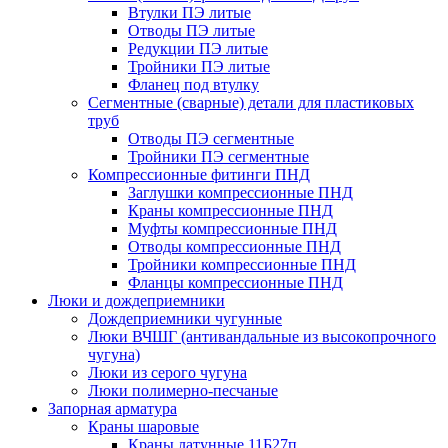
Втулки ПЭ литые
Отводы ПЭ литые
Редукции ПЭ литые
Тройники ПЭ литые
Фланец под втулку
Сегментные (сварные) детали для пластиковых
труб
Отводы ПЭ сегментные
Тройники ПЭ сегментные
Компрессионные фитинги ПНД
Заглушки компрессионные ПНД
Краны компрессионные ПНД
Муфты компрессионные ПНД
Отводы компрессионные ПНД
Тройники компрессионные ПНД
Фланцы компрессионные ПНД
Люки и дождеприемники
Дождеприемники чугунные
Люки ВЧШГ (антивандальные из высокопрочного
чугуна)
Люки из серого чугуна
Люки полимерно-песчаные
Запорная арматура
Краны шаровые
Краны латунные 11Б27п