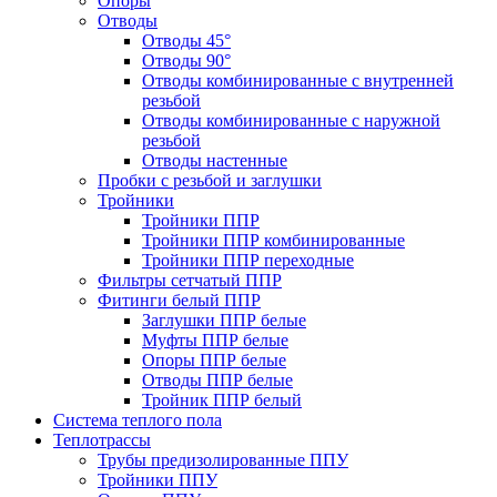
Опоры
Отводы
Отводы 45°
Отводы 90°
Отводы комбинированные с внутренней
резьбой
Отводы комбинированные с наружной
резьбой
Отводы настенные
Пробки с резьбой и заглушки
Тройники
Тройники ППР
Тройники ППР комбинированные
Тройники ППР переходные
Фильтры сетчатый ППР
Фитинги белый ППР
Заглушки ППР белые
Муфты ППР белые
Опоры ППР белые
Отводы ППР белые
Тройник ППР белый
Система теплого пола
Теплотрассы
Трубы предизолированные ППУ
Тройники ППУ