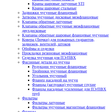
Краны шаровые латунные STI
Краны шаровые стальные
Задвижки чугунные фланцевый
Затворы чугунные дисковые межфланцевые
Клапаны обратные латунные
Клапаны обратные чугунные межфланцевые
двухдисковые
Клапаны обратные шаровые фланцевые чугунные
Ковера (Лючки) для пожарных гидрантов,
задвижек, вентилей, штоков
Обоймы и седелки
Прокладки резиновые межфланцевые
Седелка чугунная для ПЭ/ПВХ
Фасонные детали из чугуна
Редукции чугунные фланцевые
Тройники чугунные фланцевые
Угольник чугунный
Фланец насадной на чугун
Фланцы (заглушки) чугунные глухие
Фланцы насадные усиленные для ПЭ/ПВХ
труб
Фильтры
Фильтры латунные
Фильтры чугунные магнитные фланцевые
Фланцы