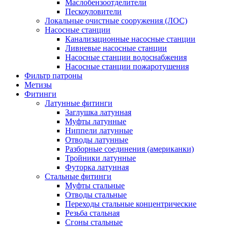
Маслобензоотделители
Пескоуловители
Локальные очистные сооружения (ЛОС)
Насосные станции
Канализационные насосные станции
Ливневые насосные станции
Насосные станции водоснабжения
Насосные станции пожаротушения
Фильтр патроны
Метизы
Фитинги
Латунные фитинги
Заглушка латунная
Муфты латунные
Ниппели латунные
Отводы латунные
Разборные соединения (американки)
Тройники латунные
Футорка латунная
Стальные фитинги
Муфты стальные
Отводы стальные
Переходы стальные концентрические
Резьба стальная
Сгоны стальные