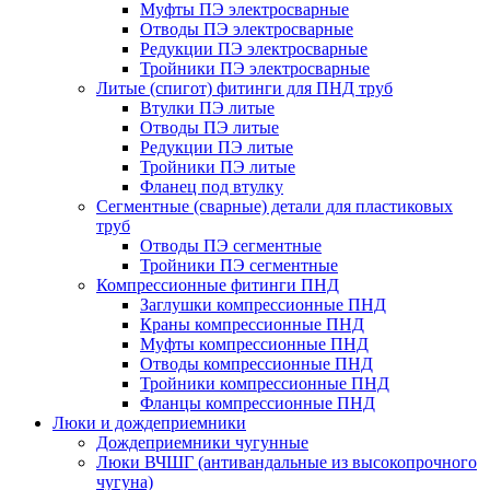
Муфты ПЭ электросварные
Отводы ПЭ электросварные
Редукции ПЭ электросварные
Тройники ПЭ электросварные
Литые (спигот) фитинги для ПНД труб
Втулки ПЭ литые
Отводы ПЭ литые
Редукции ПЭ литые
Тройники ПЭ литые
Фланец под втулку
Сегментные (сварные) детали для пластиковых
труб
Отводы ПЭ сегментные
Тройники ПЭ сегментные
Компрессионные фитинги ПНД
Заглушки компрессионные ПНД
Краны компрессионные ПНД
Муфты компрессионные ПНД
Отводы компрессионные ПНД
Тройники компрессионные ПНД
Фланцы компрессионные ПНД
Люки и дождеприемники
Дождеприемники чугунные
Люки ВЧШГ (антивандальные из высокопрочного
чугуна)