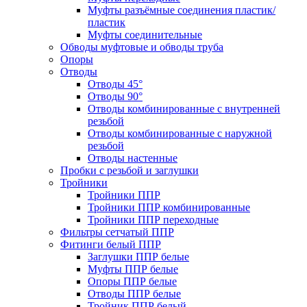
Муфты разъёмные соединения пластик/
пластик
Муфты соединительные
Обводы муфтовые и обводы труба
Опоры
Отводы
Отводы 45°
Отводы 90°
Отводы комбинированные с внутренней
резьбой
Отводы комбинированные с наружной
резьбой
Отводы настенные
Пробки с резьбой и заглушки
Тройники
Тройники ППР
Тройники ППР комбинированные
Тройники ППР переходные
Фильтры сетчатый ППР
Фитинги белый ППР
Заглушки ППР белые
Муфты ППР белые
Опоры ППР белые
Отводы ППР белые
Тройник ППР белый