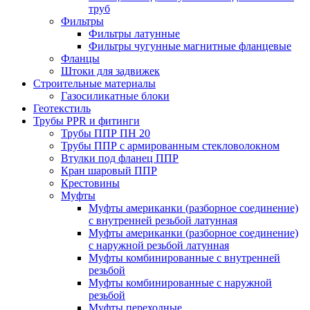
труб
Фильтры
Фильтры латунные
Фильтры чугунные магнитные фланцевые
Фланцы
Штоки для задвижек
Строительные материалы
Газосиликатные блоки
Геотекстиль
Трубы PPR и фитинги
Трубы ППР ПН 20
Трубы ППР с армированным стекловолокном
Втулки под фланец ППР
Кран шаровый ППР
Крестовины
Муфты
Муфты американки (разборное соединение)
с внутренней резьбой латунная
Муфты американки (разборное соединение)
с наружной резьбой латунная
Муфты комбинированные с внутренней
резьбой
Муфты комбинированные с наружной
резьбой
Муфты переходные