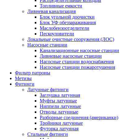
Распределительные колодцы
Топливные емкости
Ливневая канализация
Блок угольной доочистки
Блок УФ обеззараживания
Маслобензоотделители
Пескоуловители
Локальные очистные сооружения (ЛОС)
Насосные станции
Канализационные насосные станции
Ливневые насосные станции
Насосные станции водоснабжения
Насосные станции пожаротушения
Фильтр патроны
Метизы
Фитинги
Латунные фитинги
Заглушка латунная
Муфты латунные
Ниппели латунные
Отводы латунные
Разборные соединения (американки)
Тройники латунные
Футорка латунная
Стальные фитинги