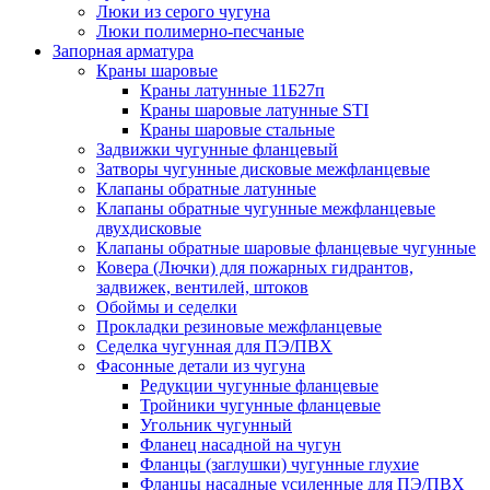
Люки из серого чугуна
Люки полимерно-песчаные
Запорная арматура
Краны шаровые
Краны латунные 11Б27п
Краны шаровые латунные STI
Краны шаровые стальные
Задвижки чугунные фланцевый
Затворы чугунные дисковые межфланцевые
Клапаны обратные латунные
Клапаны обратные чугунные межфланцевые
двухдисковые
Клапаны обратные шаровые фланцевые чугунные
Ковера (Лючки) для пожарных гидрантов,
задвижек, вентилей, штоков
Обоймы и седелки
Прокладки резиновые межфланцевые
Седелка чугунная для ПЭ/ПВХ
Фасонные детали из чугуна
Редукции чугунные фланцевые
Тройники чугунные фланцевые
Угольник чугунный
Фланец насадной на чугун
Фланцы (заглушки) чугунные глухие
Фланцы насадные усиленные для ПЭ/ПВХ