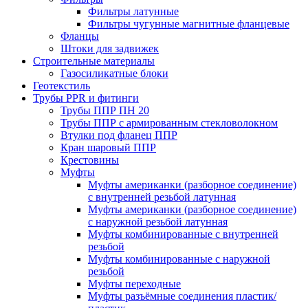
Фильтры латунные
Фильтры чугунные магнитные фланцевые
Фланцы
Штоки для задвижек
Строительные материалы
Газосиликатные блоки
Геотекстиль
Трубы PPR и фитинги
Трубы ППР ПН 20
Трубы ППР с армированным стекловолокном
Втулки под фланец ППР
Кран шаровый ППР
Крестовины
Муфты
Муфты американки (разборное соединение)
с внутренней резьбой латунная
Муфты американки (разборное соединение)
с наружной резьбой латунная
Муфты комбинированные с внутренней
резьбой
Муфты комбинированные с наружной
резьбой
Муфты переходные
Муфты разъёмные соединения пластик/