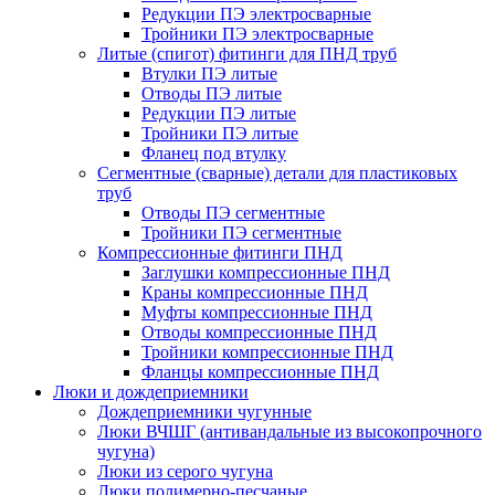
Редукции ПЭ электросварные
Тройники ПЭ электросварные
Литые (спигот) фитинги для ПНД труб
Втулки ПЭ литые
Отводы ПЭ литые
Редукции ПЭ литые
Тройники ПЭ литые
Фланец под втулку
Сегментные (сварные) детали для пластиковых
труб
Отводы ПЭ сегментные
Тройники ПЭ сегментные
Компрессионные фитинги ПНД
Заглушки компрессионные ПНД
Краны компрессионные ПНД
Муфты компрессионные ПНД
Отводы компрессионные ПНД
Тройники компрессионные ПНД
Фланцы компрессионные ПНД
Люки и дождеприемники
Дождеприемники чугунные
Люки ВЧШГ (антивандальные из высокопрочного
чугуна)
Люки из серого чугуна
Люки полимерно-песчаные