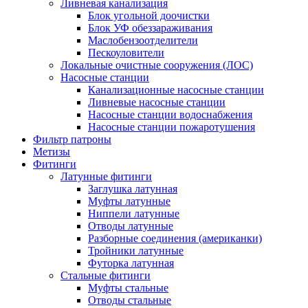
Ливневая канализация
Блок угольной доочистки
Блок УФ обеззараживания
Маслобензоотделители
Пескоуловители
Локальные очистные сооружения (ЛОС)
Насосные станции
Канализационные насосные станции
Ливневые насосные станции
Насосные станции водоснабжения
Насосные станции пожаротушения
Фильтр патроны
Метизы
Фитинги
Латунные фитинги
Заглушка латунная
Муфты латунные
Ниппели латунные
Отводы латунные
Разборные соединения (американки)
Тройники латунные
Футорка латунная
Стальные фитинги
Муфты стальные
Отводы стальные