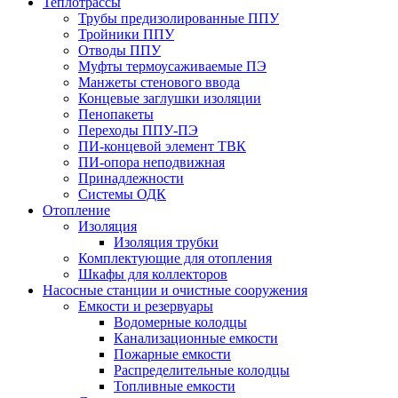
Теплотрассы
Трубы предизолированные ППУ
Тройники ППУ
Отводы ППУ
Муфты термоусаживаемые ПЭ
Манжеты стенового ввода
Концевые заглушки изоляции
Пенопакеты
Переходы ППУ-ПЭ
ПИ-концевой элемент ТВК
ПИ-опора неподвижная
Принадлежности
Системы ОДК
Отопление
Изоляция
Изоляция трубки
Комплектующие для отопления
Шкафы для коллекторов
Насосные станции и очистные сооружения
Емкости и резервуары
Водомерные колодцы
Канализационные емкости
Пожарные емкости
Распределительные колодцы
Топливные емкости