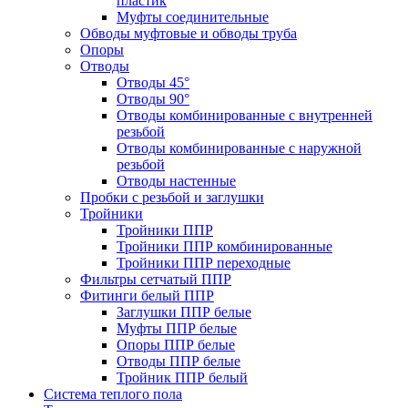
пластик
Муфты соединительные
Обводы муфтовые и обводы труба
Опоры
Отводы
Отводы 45°
Отводы 90°
Отводы комбинированные с внутренней
резьбой
Отводы комбинированные с наружной
резьбой
Отводы настенные
Пробки с резьбой и заглушки
Тройники
Тройники ППР
Тройники ППР комбинированные
Тройники ППР переходные
Фильтры сетчатый ППР
Фитинги белый ППР
Заглушки ППР белые
Муфты ППР белые
Опоры ППР белые
Отводы ППР белые
Тройник ППР белый
Система теплого пола