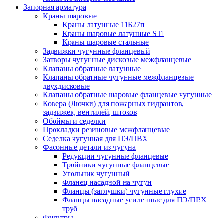
Запорная арматура
Краны шаровые
Краны латунные 11Б27п
Краны шаровые латунные STI
Краны шаровые стальные
Задвижки чугунные фланцевый
Затворы чугунные дисковые межфланцевые
Клапаны обратные латунные
Клапаны обратные чугунные межфланцевые
двухдисковые
Клапаны обратные шаровые фланцевые чугунные
Ковера (Лючки) для пожарных гидрантов,
задвижек, вентилей, штоков
Обоймы и седелки
Прокладки резиновые межфланцевые
Седелка чугунная для ПЭ/ПВХ
Фасонные детали из чугуна
Редукции чугунные фланцевые
Тройники чугунные фланцевые
Угольник чугунный
Фланец насадной на чугун
Фланцы (заглушки) чугунные глухие
Фланцы насадные усиленные для ПЭ/ПВХ
труб
Фильтры