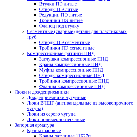
Втулки ПЭ литые
Отводы ПЭ литые
Редукции ПЭ литые
Тройники ПЭ литые
Фланец под втулку
Сегментные (сварные) детали для пластиковых
труб
Отводы ПЭ сегментные
Тройники ПЭ сегментные
Компрессионные фитинги ПНД
Заглушки компрессионные ПНД
Краны компрессионные ПНД
Муфты компрессионные ПНД
Отводы компрессионные ПНД
Тройники компрессионные ПНД
Фланцы компрессионные ПНД
Люки и дождеприемники
Дождеприемники чугунные
Люки ВЧШГ (антивандальные из высокопрочного
чугуна)
Люки из серого чугуна
Люки полимерно-песчаные
Запорная арматура
Краны шаровые
Краны латунные 11Б27п