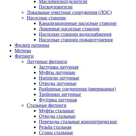
Маслобензоотделители
Пескоуловители
Локальные очистные сооружения (ЛОС)
Насосные станции
Канализационные насосные станции
Ливневые насосные станции
Насосные станции водоснабжения
Насосные станции пожаротушения
Фильтр патроны
Метизы
Фитинги
Латунные фитинги
Заглушка латунная
Муфты латунные
Ниппели латунные
Отводы латунные
Разборные соединения (американки)
Тройники латунные
Футорка латунная
Стальные фитинги
Муфты стальные
Отводы стальные
Переходы стальные концентрические
Резьба стальная
Сгоны стальные