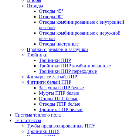
Опоры
Отводы
Отводы 45°
Отводы 90°
Отводы комбинированные с внутренней
резьбой
Отводы комбинированные с наружной
резьбой
Отводы настенные
Пробки с резьбой и заглушки
Тройники
Тройники ППР
Тройники ППР комбинированные
Тройники ППР переходные
Фильтры сетчатый ППР
Фитинги белый ППР
Заглушки ППР белые
Муфты ППР белые
Опоры ППР белые
Отводы ППР белые
Тройник ППР белый
Система теплого пола
Теплотрассы
Трубы предизолированные ППУ
Тройники ППУ