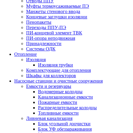
Отводы ППУ
Муфты термоусаживаемые ПЭ
Манжеты стенового ввода
Концевые заглушки изоляции
Пенопакеты
Переходы ППУ-ПЭ
ПИ-концевой элемент ТВК
ПИ-опора неподвижная
Принадлежности
Системы ОДК
Отопление
Изоляция
Изоляция трубки
Комплектующие для отопления
Шкафы для коллекторов
Насосные станции и очистные сооружения
Емкости и резервуары
Водомерные колодцы
Канализационные емкости
Пожарные емкости
Распределительные колодцы
Топливные емкости
Ливневая канализация
Блок угольной доочистки
Блок УФ обеззараживания