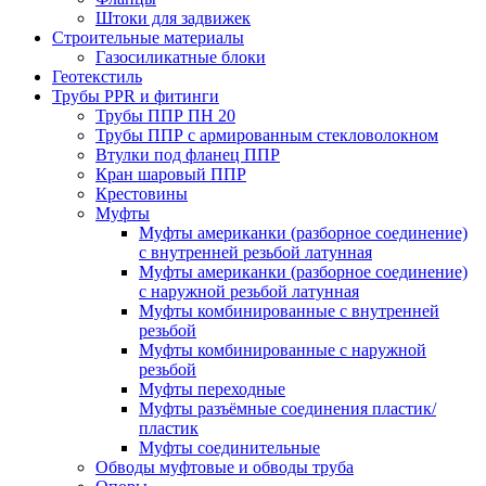
Штоки для задвижек
Строительные материалы
Газосиликатные блоки
Геотекстиль
Трубы PPR и фитинги
Трубы ППР ПН 20
Трубы ППР с армированным стекловолокном
Втулки под фланец ППР
Кран шаровый ППР
Крестовины
Муфты
Муфты американки (разборное соединение)
с внутренней резьбой латунная
Муфты американки (разборное соединение)
с наружной резьбой латунная
Муфты комбинированные с внутренней
резьбой
Муфты комбинированные с наружной
резьбой
Муфты переходные
Муфты разъёмные соединения пластик/
пластик
Муфты соединительные
Обводы муфтовые и обводы труба