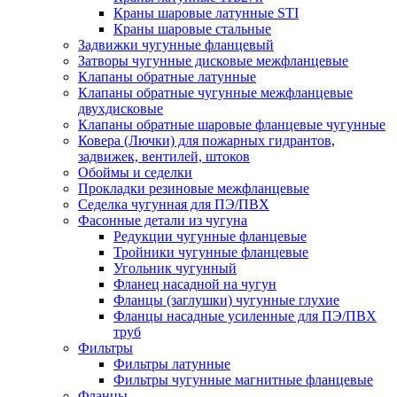
Краны шаровые латунные STI
Краны шаровые стальные
Задвижки чугунные фланцевый
Затворы чугунные дисковые межфланцевые
Клапаны обратные латунные
Клапаны обратные чугунные межфланцевые
двухдисковые
Клапаны обратные шаровые фланцевые чугунные
Ковера (Лючки) для пожарных гидрантов,
задвижек, вентилей, штоков
Обоймы и седелки
Прокладки резиновые межфланцевые
Седелка чугунная для ПЭ/ПВХ
Фасонные детали из чугуна
Редукции чугунные фланцевые
Тройники чугунные фланцевые
Угольник чугунный
Фланец насадной на чугун
Фланцы (заглушки) чугунные глухие
Фланцы насадные усиленные для ПЭ/ПВХ
труб
Фильтры
Фильтры латунные
Фильтры чугунные магнитные фланцевые
Фланцы