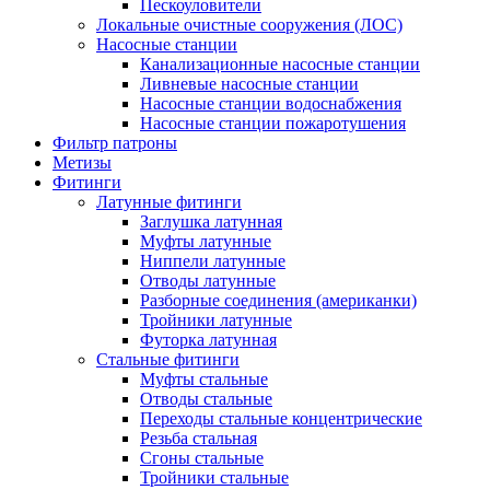
Пескоуловители
Локальные очистные сооружения (ЛОС)
Насосные станции
Канализационные насосные станции
Ливневые насосные станции
Насосные станции водоснабжения
Насосные станции пожаротушения
Фильтр патроны
Метизы
Фитинги
Латунные фитинги
Заглушка латунная
Муфты латунные
Ниппели латунные
Отводы латунные
Разборные соединения (американки)
Тройники латунные
Футорка латунная
Стальные фитинги
Муфты стальные
Отводы стальные
Переходы стальные концентрические
Резьба стальная
Сгоны стальные
Тройники стальные