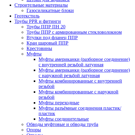
Строительные материалы
Газосиликатные блоки
Геотекстиль
Трубы PPR и фитинги
Трубы ППР ПН 20
Трубы ППР с армированным стекловолокном
Втулки под фланец ППР
Кран шаровый ППР
Крестовины
Муфты
Муфты американки (разборное соединение)
с внутренней резьбой латунная
Муфты американки (разборное соединение)
с наружной резьбой латунная
Муфты комбинированные с внутренней
резьбой
Муфты комбинированные с наружной
резьбой
Муфты переходные
Муфты разъёмные соединения пластик/
пластик
Муфты соединительные
Обводы муфтовые и обводы труба
Опоры