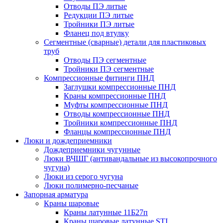
Отводы ПЭ литые
Редукции ПЭ литые
Тройники ПЭ литые
Фланец под втулку
Сегментные (сварные) детали для пластиковых
труб
Отводы ПЭ сегментные
Тройники ПЭ сегментные
Компрессионные фитинги ПНД
Заглушки компрессионные ПНД
Краны компрессионные ПНД
Муфты компрессионные ПНД
Отводы компрессионные ПНД
Тройники компрессионные ПНД
Фланцы компрессионные ПНД
Люки и дождеприемники
Дождеприемники чугунные
Люки ВЧШГ (антивандальные из высокопрочного
чугуна)
Люки из серого чугуна
Люки полимерно-песчаные
Запорная арматура
Краны шаровые
Краны латунные 11Б27п
Краны шаровые латунные STI