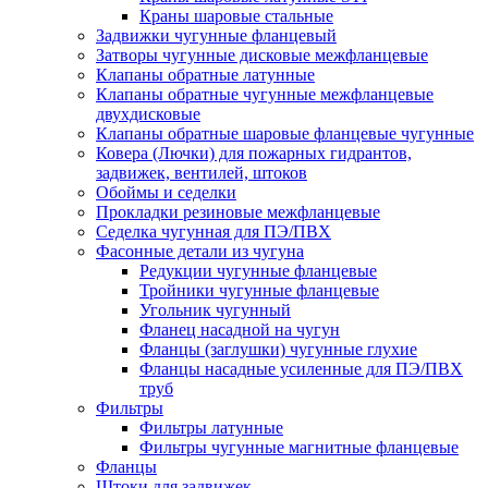
Краны шаровые стальные
Задвижки чугунные фланцевый
Затворы чугунные дисковые межфланцевые
Клапаны обратные латунные
Клапаны обратные чугунные межфланцевые
двухдисковые
Клапаны обратные шаровые фланцевые чугунные
Ковера (Лючки) для пожарных гидрантов,
задвижек, вентилей, штоков
Обоймы и седелки
Прокладки резиновые межфланцевые
Седелка чугунная для ПЭ/ПВХ
Фасонные детали из чугуна
Редукции чугунные фланцевые
Тройники чугунные фланцевые
Угольник чугунный
Фланец насадной на чугун
Фланцы (заглушки) чугунные глухие
Фланцы насадные усиленные для ПЭ/ПВХ
труб
Фильтры
Фильтры латунные
Фильтры чугунные магнитные фланцевые
Фланцы
Штоки для задвижек