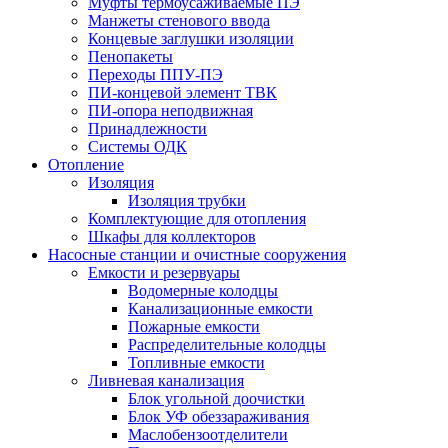
Муфты термоусаживаемые ПЭ
Манжеты стенового ввода
Концевые заглушки изоляции
Пенопакеты
Переходы ППУ-ПЭ
ПИ-концевой элемент ТВК
ПИ-опора неподвижная
Принадлежности
Системы ОДК
Отопление
Изоляция
Изоляция трубки
Комплектующие для отопления
Шкафы для коллекторов
Насосные станции и очистные сооружения
Емкости и резервуары
Водомерные колодцы
Канализационные емкости
Пожарные емкости
Распределительные колодцы
Топливные емкости
Ливневая канализация
Блок угольной доочистки
Блок УФ обеззараживания
Маслобензоотделители