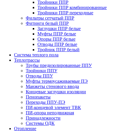
Тройники ППР
Тройники ППР комбинированные
Тройники ППР переходные
Фильтры сетчатый ППР
Фитинги белый ППР
Заглушки ППР белые
Муфты ППР белые
Опоры ППР белые
Отводы ППР белые
Тройник ППР белый
Система теплого пола
Теплотрассы
Трубы предизолированные ППУ
Тройники ППУ
Отводы ППУ
Муфты термоусаживаемые ПЭ
Манжеты стенового ввода
Концевые заглушки изоляции
Пенопакеты
Переходы ППУ-ПЭ
ПИ-концевой элемент ТВК
ПИ-опора неподвижная
Принадлежности
Системы ОДК
Отопление