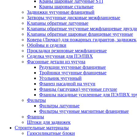
Краны шаровые латунные STI
Краны шаровые стальные
Задвижки чугунные фланцевый
Затворы чугунные дисковые межфланцевые
Клапаны обратные латунные
Клапаны обратные чугунные межфланцевые двухд
Клапаны обратные шаровые фланцевые чугунные
Ковера (Лючки) для пожарных гидрантов, задвижек
Обоймы и седелки
Прокладки резиновые межфланцевые
Седелка чугунная для ПЭ/ПВХ
Фасонные детали из чугуна
Редукции чугунные фланцевые
Тройники чугунные фланцевые
Угольник чугунный
Фланец насадной на чугун
Фланцы (заглушки) чугунные глухие
Фланцы насадные усиленные для ПЭ/ПВХ тр
Фильтры
Фильтры латунные
Фильтры чугунные магнитные фланцевые
Фланцы
Штоки для задвижек
Строительные материалы
Газосиликатные блоки