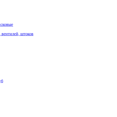
исковые
, вентилей, штоков
уб