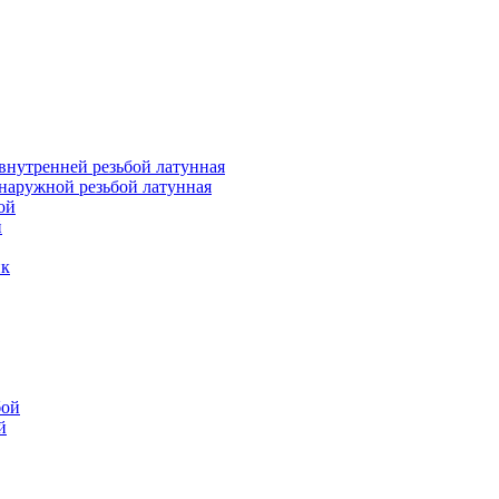
внутренней резьбой латунная
наружной резьбой латунная
ой
й
ик
бой
й