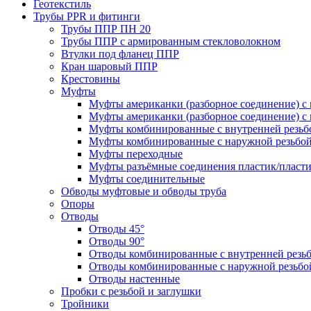
Геотекстиль
Трубы PPR и фитинги
Трубы ППР ПН 20
Трубы ППР с армированным стекловолокном
Втулки под фланец ППР
Кран шаровый ППР
Крестовины
Муфты
Муфты американки (разборное соединение) с 
Муфты американки (разборное соединение) с 
Муфты комбинированные с внутренней резьб
Муфты комбинированные с наружной резьбо
Муфты переходные
Муфты разъёмные соединения пластик/пласт
Муфты соединительные
Обводы муфтовые и обводы труба
Опоры
Отводы
Отводы 45°
Отводы 90°
Отводы комбинированные с внутренней резь
Отводы комбинированные с наружной резьбо
Отводы настенные
Пробки с резьбой и заглушки
Тройники