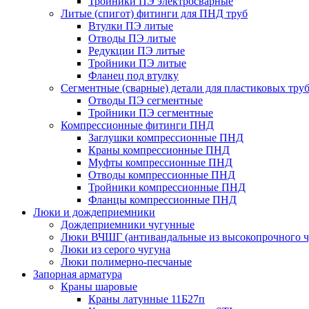
Тройники ПЭ электросварные
Литые (спигот) фитинги для ПНД труб
Втулки ПЭ литые
Отводы ПЭ литые
Редукции ПЭ литые
Тройники ПЭ литые
Фланец под втулку
Сегментные (сварные) детали для пластиковых тру
Отводы ПЭ сегментные
Тройники ПЭ сегментные
Компрессионные фитинги ПНД
Заглушки компрессионные ПНД
Краны компрессионные ПНД
Муфты компрессионные ПНД
Отводы компрессионные ПНД
Тройники компрессионные ПНД
Фланцы компрессионные ПНД
Люки и дождеприемники
Дождеприемники чугунные
Люки ВЧШГ (антивандальные из высокопрочного ч
Люки из серого чугуна
Люки полимерно-песчаные
Запорная арматура
Краны шаровые
Краны латунные 11Б27п