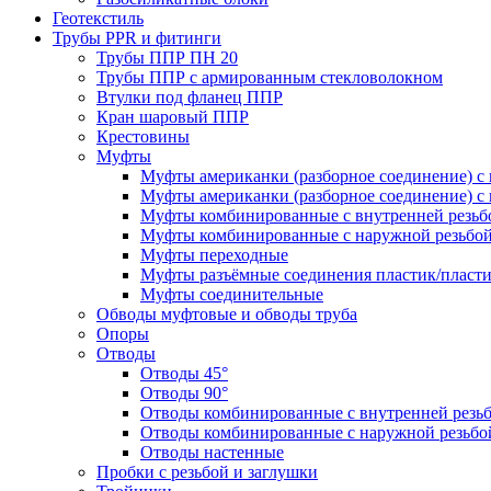
Геотекстиль
Трубы PPR и фитинги
Трубы ППР ПН 20
Трубы ППР с армированным стекловолокном
Втулки под фланец ППР
Кран шаровый ППР
Крестовины
Муфты
Муфты американки (разборное соединение) с 
Муфты американки (разборное соединение) с 
Муфты комбинированные с внутренней резьб
Муфты комбинированные с наружной резьбо
Муфты переходные
Муфты разъёмные соединения пластик/пласт
Муфты соединительные
Обводы муфтовые и обводы труба
Опоры
Отводы
Отводы 45°
Отводы 90°
Отводы комбинированные с внутренней резь
Отводы комбинированные с наружной резьбо
Отводы настенные
Пробки с резьбой и заглушки