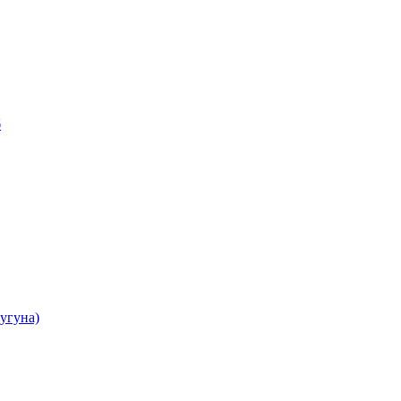
б
угуна)