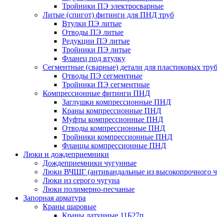
Тройники ПЭ электросварные
Литые (спигот) фитинги для ПНД труб
Втулки ПЭ литые
Отводы ПЭ литые
Редукции ПЭ литые
Тройники ПЭ литые
Фланец под втулку
Сегментные (сварные) детали для пластиковых тру
Отводы ПЭ сегментные
Тройники ПЭ сегментные
Компрессионные фитинги ПНД
Заглушки компрессионные ПНД
Краны компрессионные ПНД
Муфты компрессионные ПНД
Отводы компрессионные ПНД
Тройники компрессионные ПНД
Фланцы компрессионные ПНД
Люки и дождеприемники
Дождеприемники чугунные
Люки ВЧШГ (антивандальные из высокопрочного ч
Люки из серого чугуна
Люки полимерно-песчаные
Запорная арматура
Краны шаровые
Краны латунные 11Б27п