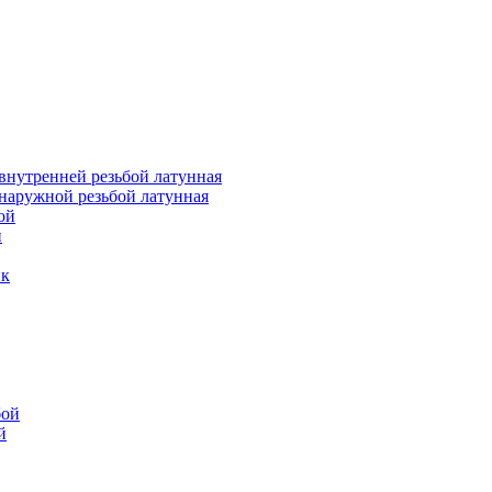
внутренней резьбой латунная
наружной резьбой латунная
ой
й
ик
бой
й