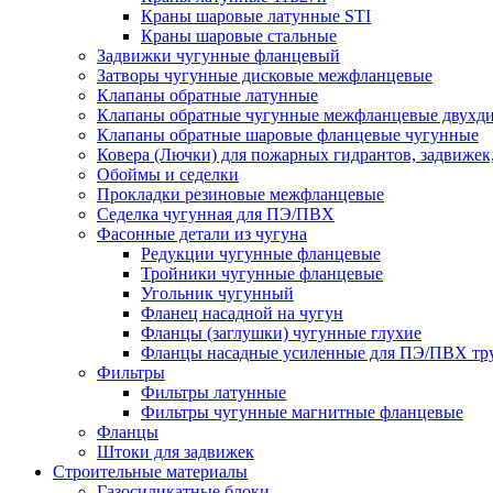
Краны шаровые латунные STI
Краны шаровые стальные
Задвижки чугунные фланцевый
Затворы чугунные дисковые межфланцевые
Клапаны обратные латунные
Клапаны обратные чугунные межфланцевые двухд
Клапаны обратные шаровые фланцевые чугунные
Ковера (Лючки) для пожарных гидрантов, задвижек
Обоймы и седелки
Прокладки резиновые межфланцевые
Седелка чугунная для ПЭ/ПВХ
Фасонные детали из чугуна
Редукции чугунные фланцевые
Тройники чугунные фланцевые
Угольник чугунный
Фланец насадной на чугун
Фланцы (заглушки) чугунные глухие
Фланцы насадные усиленные для ПЭ/ПВХ тр
Фильтры
Фильтры латунные
Фильтры чугунные магнитные фланцевые
Фланцы
Штоки для задвижек
Строительные материалы
Газосиликатные блоки