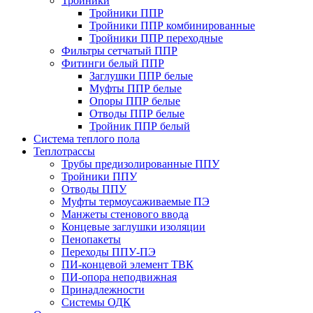
Тройники
Тройники ППР
Тройники ППР комбинированные
Тройники ППР переходные
Фильтры сетчатый ППР
Фитинги белый ППР
Заглушки ППР белые
Муфты ППР белые
Опоры ППР белые
Отводы ППР белые
Тройник ППР белый
Система теплого пола
Теплотрассы
Трубы предизолированные ППУ
Тройники ППУ
Отводы ППУ
Муфты термоусаживаемые ПЭ
Манжеты стенового ввода
Концевые заглушки изоляции
Пенопакеты
Переходы ППУ-ПЭ
ПИ-концевой элемент ТВК
ПИ-опора неподвижная
Принадлежности
Системы ОДК