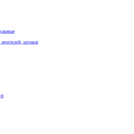
исковые
, вентилей, штоков
уб