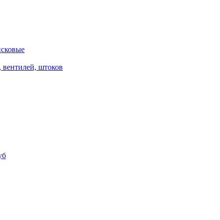
исковые
, вентилей, штоков
уб