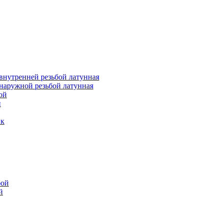
внутренней резьбой латунная
наружной резьбой латунная
ой
й
ик
бой
й