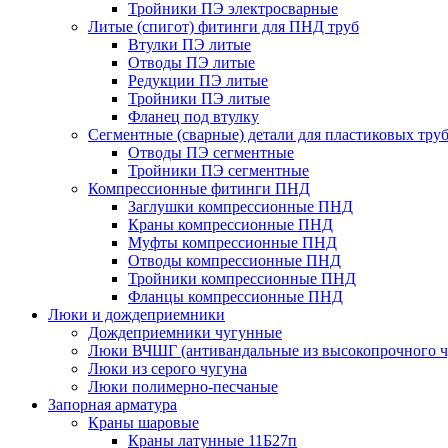
Тройники ПЭ электросварные
Литые (спигот) фитинги для ПНД труб
Втулки ПЭ литые
Отводы ПЭ литые
Редукции ПЭ литые
Тройники ПЭ литые
Фланец под втулку
Сегментные (сварные) детали для пластиковых тру
Отводы ПЭ сегментные
Тройники ПЭ сегментные
Компрессионные фитинги ПНД
Заглушки компрессионные ПНД
Краны компрессионные ПНД
Муфты компрессионные ПНД
Отводы компрессионные ПНД
Тройники компрессионные ПНД
Фланцы компрессионные ПНД
Люки и дождеприемники
Дождеприемники чугунные
Люки ВЧШГ (антивандальные из высокопрочного ч
Люки из серого чугуна
Люки полимерно-песчаные
Запорная арматура
Краны шаровые
Краны латунные 11Б27п