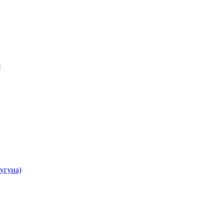
б
угуна)