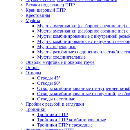
Втулки под фланец ППР
Кран шаровый ППР
Крестовины
Муфты
Муфты американки (разборное соединение) с 
Муфты американки (разборное соединение) с 
Муфты комбинированные с внутренней резьб
Муфты комбинированные с наружной резьбо
Муфты переходные
Муфты разъёмные соединения пластик/пласт
Муфты соединительные
Обводы муфтовые и обводы труба
Опоры
Отводы
Отводы 45°
Отводы 90°
Отводы комбинированные с внутренней резь
Отводы комбинированные с наружной резьбо
Отводы настенные
Пробки с резьбой и заглушки
Тройники
Тройники ППР
Тройники ППР комбинированные
Тройники ППР переходные