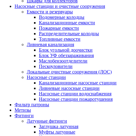
Шкафы для коллекторов
Насосные станции и очистные сооружения
Емкости и резервуары
Водомерные колодцы
Канализационные емкости
Пожарные емкости
Распределительные колодцы
Топливные емкости
Ливневая канализация
Блок угольной доочистки
Блок УФ обеззараживания
Маслобензоотделители
Пескоуловители
Локальные очистные сооружения (ЛОС)
Насосные станции
Канализационные насосные станции
Ливневые насосные станции
Насосные станции водоснабжения
Насосные станции пожаротушения
Фильтр патроны
Метизы
Фитинги
Латунные фитинги
Заглушка латунная
Муфты латунные