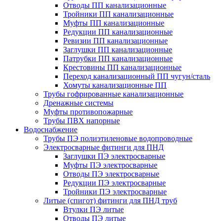
Отводы ПП канализационные
Тройники ПП канализационные
Муфты ПП канализационные
Редукции ПП канализационные
Ревизии ПП канализационные
Заглушки ПП канализационные
Патрубки ПП канализационные
Крестовины ПП канализационные
Переход канализационный ПП чугун/сталь
Хомуты канализационные ПП
Трубы гофрированные канализационные
Дренажные системы
Муфты противопожарные
Трубы ПВХ напорные
Водоснабжение
Трубы ПЭ полиэтиленовые водопроводные
Электросварные фитинги для ПНД
Заглушки ПЭ электросварные
Муфты ПЭ электросварные
Отводы ПЭ электросварные
Редукции ПЭ электросварные
Тройники ПЭ электросварные
Литые (спигот) фитинги для ПНД труб
Втулки ПЭ литые
Отводы ПЭ литые