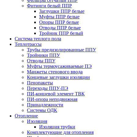
Фильтры сетчатый ППР
Фитинги белый ППР
Заглушки ППР белые
Муфты ППР белые
Опоры ППР белые
Отводы ППР белые
Тройник ППР белый
Система теплого пола
Теплотрассы
Трубы предизолированные ППУ
Тройники ППУ
Отводы ППУ
Муфты термоусаживаемые ПЭ
Манжеты стенового ввода
Концевые заглушки изоляции
Пенопакеты
Переходы ППУ-ПЭ
ПИ-концевой элемент ТВК
ПИ-опора неподвижная
Принадлежности
Системы ОДК
Отопление
Изоляция
Изоляция трубки
Комплектующие для отопления