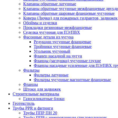
Клапаны обратные латунные
Клапаны обратные чугунные межфланцевые двухд
Клапаны обратные шаровые фланцевые чугунные
Ковера (Лючки) для пожарных гидрантов, задвижек
Обоймы и седелки
Прокладки резиновые межфланцевые
Седелка чугунная для ПЭ/ПВХ
Фасонные детали из чугуна
Редукции чугунные фланцевые
Тройники чугунные фланцевые
Угольник чугунный
Фланец насадной на чугун
Фланцы (заглушки) чугунные глухие
Фланцы насадные усиленные для ПЭ/ПВХ тр
Фильтры
Фильтры латунные
Фильтры чугунные магнитные фланцевые
Фланцы
Штоки для задвижек
Строительные материалы
Газосиликатные блоки
Геотекстиль
Трубы PPR и фитинги
Трубы ППР ПН 20
Трубы ППР с армированным стекловолокном