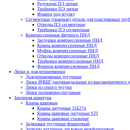
Редукции ПЭ литые
Тройники ПЭ литые
Фланец под втулку
Сегментные (сварные) детали для пластиковых тру
Отводы ПЭ сегментные
Тройники ПЭ сегментные
Компрессионные фитинги ПНД
Заглушки компрессионные ПНД
Краны компрессионные ПНД
Муфты компрессионные ПНД
Отводы компрессионные ПНД
Тройники компрессионные ПНД
Фланцы компрессионные ПНД
Люки и дождеприемники
Дождеприемники чугунные
Люки ВЧШГ (антивандальные из высокопрочного ч
Люки из серого чугуна
Люки полимерно-песчаные
Запорная арматура
Краны шаровые
Краны латунные 11Б27п
Краны шаровые латунные STI
Краны шаровые стальные
Задвижки чугунные фланцевый
Затворы чугунные дисковые межфланцевые