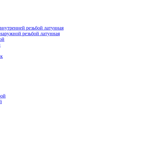
внутренней резьбой латунная
наружной резьбой латунная
ой
й
ик
бой
й