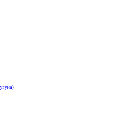
б
угуна)