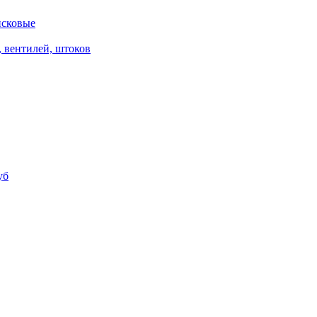
исковые
, вентилей, штоков
уб