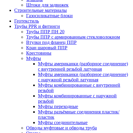
Штоки для задвижек
Строительные материалы
Газосиликатные блоки
Геотекстиль
Трубы PPR и фитинги
Трубы ППР ПН 20
Трубы ППР с армированным стекловолокном
Втулки под фланец ППР
Кран шаровый ППР
Крестовины
Муфты
Муфты американки (разборное соединение)
с внутренней резьбой латунная
Муфты американки (разборное соединение)
с наружной резьбой латунная
Муфты комбинированные с внутренней
резьбой
Муфты комбинированные с наружной
резьбой
Муфты переходные
Муфты разъёмные соединения пластик/
пластик
Муфты соединительные
Обводы муфтовые и обводы труба