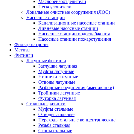
Маслобензоотделители
Пескоуловители
Локальные очистные сооружения (ЛОС)
Насосные станции
Канализационные насосные станции
Ливневые насосные станции
Насосные станции водоснабжения
Насосные станции пожаротушения
Фильтр патроны
Метизы
Фитинги
Латунные фитинги
Заглушка латунная
Муфты латунные
Ниппели латунные
Отводы латунные
Разборные соединения (американки)
Тройники латунные
Футорка латунная
Стальные фитинги
Муфты стальные
Отводы стальные
Переходы стальные концентрические
Резьба стальная
Сгоны стальные