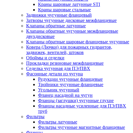
Краны шаровые латунные STI
Краны шаровые стальные
Задвижки чугунные фланцевый
Затворы чугунные дисковые межфланцевые
Клапаны обратные латунные
Клапаны обратные чугунные межфланцевые
двухдисковые
Клапаны обратные шаровые фланцевые чугунные
Ковера (Лючки) для пожарных гидрантов,
задвижек, вентилей, штоков
Обоймы и седелки
Прокладки резиновые межфланцевые
Седелка чугунная для ПЭ/ПВХ
Фасонные детали из чугуна
Редукции чугунные фланцевые
Тройники чугунные фланцевые
Угольник чугунный
Фланец насадной на чугун
Фланцы (заглушки) чугунные глухие
Фланцы насадные усиленные для ПЭ/ПВХ
труб
Фильтры
Фильтры латунные
Фильтры чугунные магнитные фланцевые
Фланцы