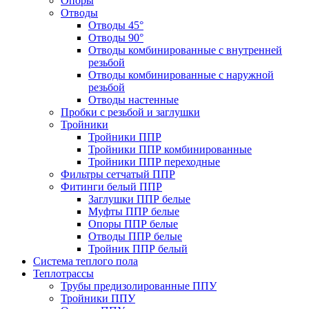
Опоры
Отводы
Отводы 45°
Отводы 90°
Отводы комбинированные с внутренней
резьбой
Отводы комбинированные с наружной
резьбой
Отводы настенные
Пробки с резьбой и заглушки
Тройники
Тройники ППР
Тройники ППР комбинированные
Тройники ППР переходные
Фильтры сетчатый ППР
Фитинги белый ППР
Заглушки ППР белые
Муфты ППР белые
Опоры ППР белые
Отводы ППР белые
Тройник ППР белый
Система теплого пола
Теплотрассы
Трубы предизолированные ППУ
Тройники ППУ