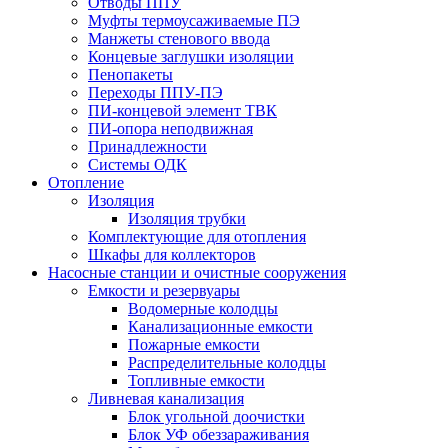
Отводы ППУ
Муфты термоусаживаемые ПЭ
Манжеты стенового ввода
Концевые заглушки изоляции
Пенопакеты
Переходы ППУ-ПЭ
ПИ-концевой элемент ТВК
ПИ-опора неподвижная
Принадлежности
Системы ОДК
Отопление
Изоляция
Изоляция трубки
Комплектующие для отопления
Шкафы для коллекторов
Насосные станции и очистные сооружения
Емкости и резервуары
Водомерные колодцы
Канализационные емкости
Пожарные емкости
Распределительные колодцы
Топливные емкости
Ливневая канализация
Блок угольной доочистки
Блок УФ обеззараживания