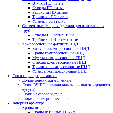
Втулки ПЭ литые
Отводы ПЭ литые
Редукции ПЭ литые
Тройники ПЭ литые
Фланец под втулку
Сегментные (сварные) детали для пластиковых
труб
Отводы ПЭ сегментные
Тройники ПЭ сегментные
Компрессионные фитинги ПНД
Заглушки компрессионные ПНД
Краны компрессионные ПНД
Муфты компрессионные ПНД
Отводы компрессионные ПНД
Тройники компрессионные ПНД
Фланцы компрессионные ПНД
Люки и дождеприемники
Дождеприемники чугунные
Люки ВЧШГ (антивандальные из высокопрочного
чугуна)
Люки из серого чугуна
Люки полимерно-песчаные
Запорная арматура
Краны шаровые
Краны латунные 11Б27п