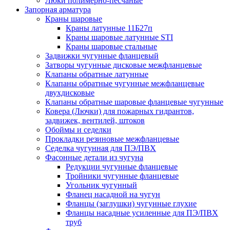
Люки полимерно-песчаные
Запорная арматура
Краны шаровые
Краны латунные 11Б27п
Краны шаровые латунные STI
Краны шаровые стальные
Задвижки чугунные фланцевый
Затворы чугунные дисковые межфланцевые
Клапаны обратные латунные
Клапаны обратные чугунные межфланцевые
двухдисковые
Клапаны обратные шаровые фланцевые чугунные
Ковера (Лючки) для пожарных гидрантов,
задвижек, вентилей, штоков
Обоймы и седелки
Прокладки резиновые межфланцевые
Седелка чугунная для ПЭ/ПВХ
Фасонные детали из чугуна
Редукции чугунные фланцевые
Тройники чугунные фланцевые
Угольник чугунный
Фланец насадной на чугун
Фланцы (заглушки) чугунные глухие
Фланцы насадные усиленные для ПЭ/ПВХ
труб