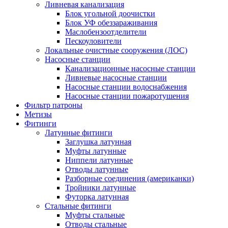
Ливневая канализация
Блок угольной доочистки
Блок УФ обеззараживания
Маслобензоотделители
Пескоуловители
Локальные очистные сооружения (ЛОС)
Насосные станции
Канализационные насосные станции
Ливневые насосные станции
Насосные станции водоснабжения
Насосные станции пожаротушения
Фильтр патроны
Метизы
Фитинги
Латунные фитинги
Заглушка латунная
Муфты латунные
Ниппели латунные
Отводы латунные
Разборные соединения (американки)
Тройники латунные
Футорка латунная
Стальные фитинги
Муфты стальные
Отводы стальные