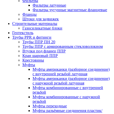
Фильтры
Фильтры латунные
Фильтры чугунные магнитные фланцевые
Фланцы
Штоки для задвижек
Строительные материалы
Газосиликатные блоки
Геотекстиль
Трубы PPR и фитинги
Трубы ППР ПН 20
Трубы ППР с армированным стекловолокном
Втулки под фланец ППР
Кран шаровый ППР
Крестовины
Муфты
Муфты американки (разборное соединение)
с внутренней резьбой латунная
Муфты американки (разборное соединение)
с наружной резьбой латунная
Муфты комбинированные с внутренней
резьбой
Муфты комбинированные с наружной
резьбой
Муфты переходные
Муфты разъёмные соединения пластик/