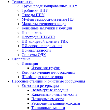
Теплотрассы
Трубы предизолированные ППУ
Тройники ППУ
Отводы ППУ
Муфты термоусаживаемые ПЭ
Манжеты стенового ввода
Концевые заглушки изоляции
Пенопакеты
Переходы ППУ-ПЭ
ПИ-концевой элемент ТВК
ПИ-опора неподвижная
Принадлежности
Системы ОДК
Отопление
Изоляция
Изоляция трубки
Комплектующие для отопления
Шкафы для коллекторов
Насосные станции и очистные сооружения
Емкости и резервуары
Водомерные колодцы
Канализационные емкости
Пожарные емкости
Распределительные колодцы
Топливные емкости