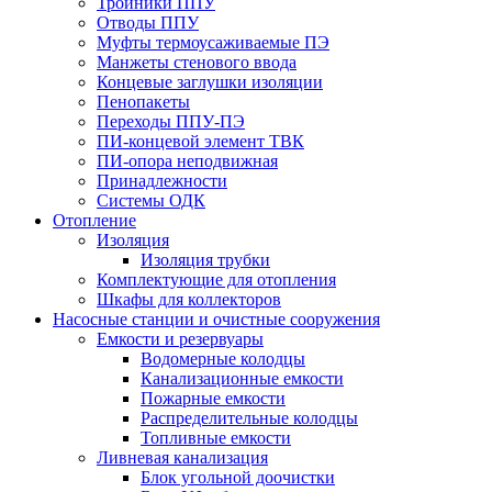
Тройники ППУ
Отводы ППУ
Муфты термоусаживаемые ПЭ
Манжеты стенового ввода
Концевые заглушки изоляции
Пенопакеты
Переходы ППУ-ПЭ
ПИ-концевой элемент ТВК
ПИ-опора неподвижная
Принадлежности
Системы ОДК
Отопление
Изоляция
Изоляция трубки
Комплектующие для отопления
Шкафы для коллекторов
Насосные станции и очистные сооружения
Емкости и резервуары
Водомерные колодцы
Канализационные емкости
Пожарные емкости
Распределительные колодцы
Топливные емкости
Ливневая канализация
Блок угольной доочистки