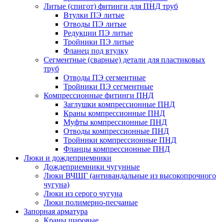
Литые (спигот) фитинги для ПНД труб
Втулки ПЭ литые
Отводы ПЭ литые
Редукции ПЭ литые
Тройники ПЭ литые
Фланец под втулку
Сегментные (сварные) детали для пластиковых
труб
Отводы ПЭ сегментные
Тройники ПЭ сегментные
Компрессионные фитинги ПНД
Заглушки компрессионные ПНД
Краны компрессионные ПНД
Муфты компрессионные ПНД
Отводы компрессионные ПНД
Тройники компрессионные ПНД
Фланцы компрессионные ПНД
Люки и дождеприемники
Дождеприемники чугунные
Люки ВЧШГ (антивандальные из высокопрочного
чугуна)
Люки из серого чугуна
Люки полимерно-песчаные
Запорная арматура
Краны шаровые