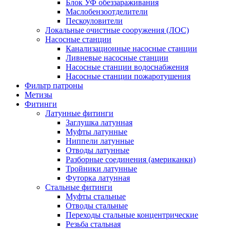
Блок УФ обеззараживания
Маслобензоотделители
Пескоуловители
Локальные очистные сооружения (ЛОС)
Насосные станции
Канализационные насосные станции
Ливневые насосные станции
Насосные станции водоснабжения
Насосные станции пожаротушения
Фильтр патроны
Метизы
Фитинги
Латунные фитинги
Заглушка латунная
Муфты латунные
Ниппели латунные
Отводы латунные
Разборные соединения (американки)
Тройники латунные
Футорка латунная
Стальные фитинги
Муфты стальные
Отводы стальные
Переходы стальные концентрические
Резьба стальная