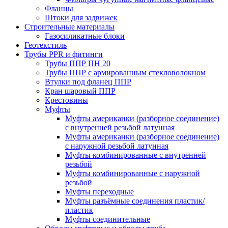
Фланцы
Штоки для задвижек
Строительные материалы
Газосиликатные блоки
Геотекстиль
Трубы PPR и фитинги
Трубы ППР ПН 20
Трубы ППР с армированным стекловолокном
Втулки под фланец ППР
Кран шаровый ППР
Крестовины
Муфты
Муфты американки (разборное соединение)
с внутренней резьбой латунная
Муфты американки (разборное соединение)
с наружной резьбой латунная
Муфты комбинированные с внутренней
резьбой
Муфты комбинированные с наружной
резьбой
Муфты переходные
Муфты разъёмные соединения пластик/
пластик
Муфты соединительные