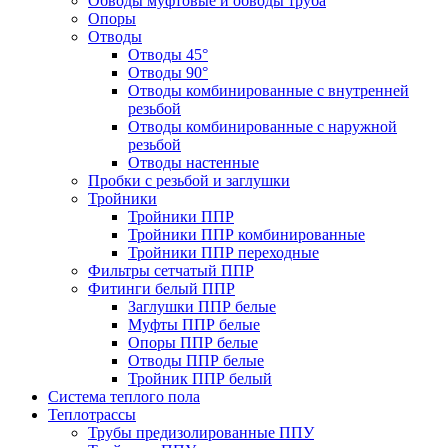
Обводы муфтовые и обводы труба
Опоры
Отводы
Отводы 45°
Отводы 90°
Отводы комбинированные с внутренней
резьбой
Отводы комбинированные с наружной
резьбой
Отводы настенные
Пробки с резьбой и заглушки
Тройники
Тройники ППР
Тройники ППР комбинированные
Тройники ППР переходные
Фильтры сетчатый ППР
Фитинги белый ППР
Заглушки ППР белые
Муфты ППР белые
Опоры ППР белые
Отводы ППР белые
Тройник ППР белый
Система теплого пола
Теплотрассы
Трубы предизолированные ППУ