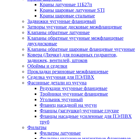
Краны латунные 11Б27п
Краны шаровые латунные STI
Краны шаровые стальные
Задвижки чугунные фланцевый
Затворы чугунные дисковые межфланцевые
Клапаны обратные латунные
Клапаны обратные чугунные межфланцевые
двухдисковые
Клапаны обратные шаровые фланцевые чугунные
Ковера (Лючки) для пожарных гидрантов,
задвижек, вентилей, штоков
Обоймы и седелки
Прокладки резиновые межфланцевые
Седелка чугунная для ПЭ/ПВХ
Фасонные детали из чугуна
Редукции чугунные фланцевые
Тройники чугунные фланцевые
Угольник чугунный
Фланец насадной на чугун
Фланцы (заглушки) чугунные глухие
Фланцы насадные усиленные для ПЭ/ПВХ
труб
Фильтры
Фильтры латунные
Фильтры чугунные магнитные фланцевые