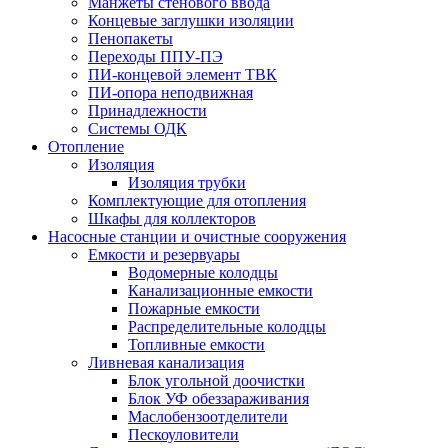
Манжеты стенового ввода
Концевые заглушки изоляции
Пенопакеты
Переходы ППУ-ПЭ
ПИ-концевой элемент ТВК
ПИ-опора неподвижная
Принадлежности
Системы ОДК
Отопление
Изоляция
Изоляция трубки
Комплектующие для отопления
Шкафы для коллекторов
Насосные станции и очистные сооружения
Емкости и резервуары
Водомерные колодцы
Канализационные емкости
Пожарные емкости
Распределительные колодцы
Топливные емкости
Ливневая канализация
Блок угольной доочистки
Блок УФ обеззараживания
Маслобензоотделители
Пескоуловители