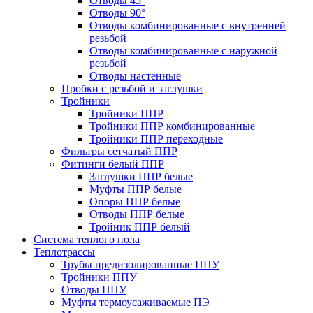
Отводы 45°
Отводы 90°
Отводы комбинированные с внутренней
резьбой
Отводы комбинированные с наружной
резьбой
Отводы настенные
Пробки с резьбой и заглушки
Тройники
Тройники ППР
Тройники ППР комбинированные
Тройники ППР переходные
Фильтры сетчатый ППР
Фитинги белый ППР
Заглушки ППР белые
Муфты ППР белые
Опоры ППР белые
Отводы ППР белые
Тройник ППР белый
Система теплого пола
Теплотрассы
Трубы предизолированные ППУ
Тройники ППУ
Отводы ППУ
Муфты термоусаживаемые ПЭ