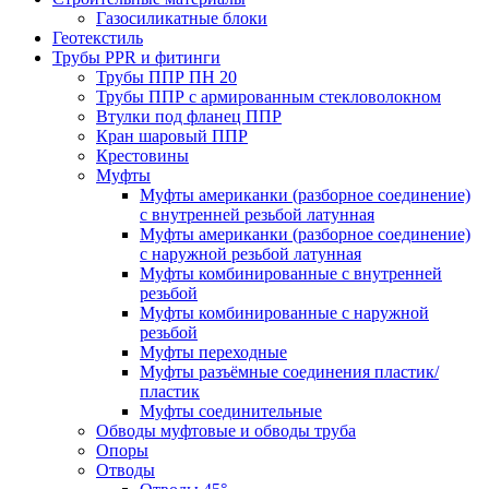
Газосиликатные блоки
Геотекстиль
Трубы PPR и фитинги
Трубы ППР ПН 20
Трубы ППР с армированным стекловолокном
Втулки под фланец ППР
Кран шаровый ППР
Крестовины
Муфты
Муфты американки (разборное соединение)
с внутренней резьбой латунная
Муфты американки (разборное соединение)
с наружной резьбой латунная
Муфты комбинированные с внутренней
резьбой
Муфты комбинированные с наружной
резьбой
Муфты переходные
Муфты разъёмные соединения пластик/
пластик
Муфты соединительные
Обводы муфтовые и обводы труба
Опоры
Отводы