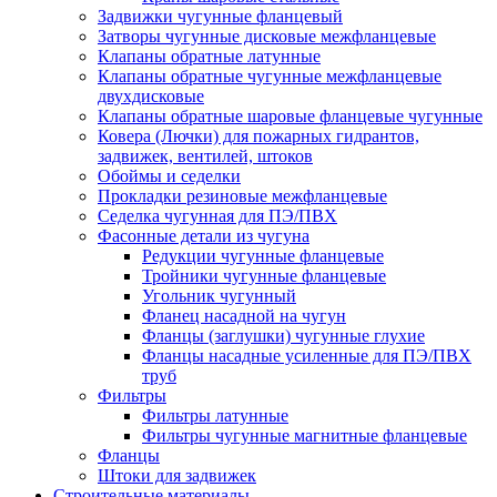
Задвижки чугунные фланцевый
Затворы чугунные дисковые межфланцевые
Клапаны обратные латунные
Клапаны обратные чугунные межфланцевые
двухдисковые
Клапаны обратные шаровые фланцевые чугунные
Ковера (Лючки) для пожарных гидрантов,
задвижек, вентилей, штоков
Обоймы и седелки
Прокладки резиновые межфланцевые
Седелка чугунная для ПЭ/ПВХ
Фасонные детали из чугуна
Редукции чугунные фланцевые
Тройники чугунные фланцевые
Угольник чугунный
Фланец насадной на чугун
Фланцы (заглушки) чугунные глухие
Фланцы насадные усиленные для ПЭ/ПВХ
труб
Фильтры
Фильтры латунные
Фильтры чугунные магнитные фланцевые
Фланцы
Штоки для задвижек
Строительные материалы