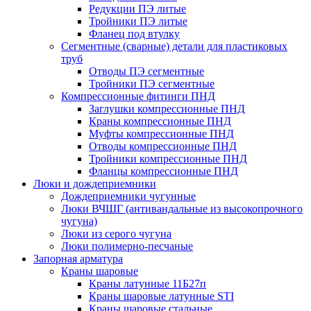
Редукции ПЭ литые
Тройники ПЭ литые
Фланец под втулку
Сегментные (сварные) детали для пластиковых
труб
Отводы ПЭ сегментные
Тройники ПЭ сегментные
Компрессионные фитинги ПНД
Заглушки компрессионные ПНД
Краны компрессионные ПНД
Муфты компрессионные ПНД
Отводы компрессионные ПНД
Тройники компрессионные ПНД
Фланцы компрессионные ПНД
Люки и дождеприемники
Дождеприемники чугунные
Люки ВЧШГ (антивандальные из высокопрочного
чугуна)
Люки из серого чугуна
Люки полимерно-песчаные
Запорная арматура
Краны шаровые
Краны латунные 11Б27п
Краны шаровые латунные STI
Краны шаровые стальные