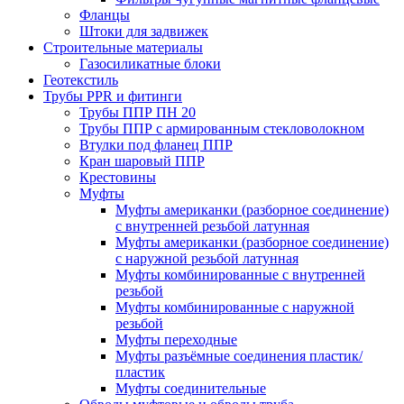
Фланцы
Штоки для задвижек
Строительные материалы
Газосиликатные блоки
Геотекстиль
Трубы PPR и фитинги
Трубы ППР ПН 20
Трубы ППР с армированным стекловолокном
Втулки под фланец ППР
Кран шаровый ППР
Крестовины
Муфты
Муфты американки (разборное соединение)
с внутренней резьбой латунная
Муфты американки (разборное соединение)
с наружной резьбой латунная
Муфты комбинированные с внутренней
резьбой
Муфты комбинированные с наружной
резьбой
Муфты переходные
Муфты разъёмные соединения пластик/
пластик
Муфты соединительные