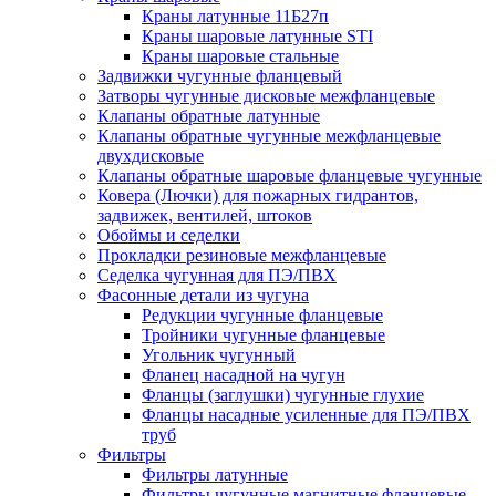
Краны латунные 11Б27п
Краны шаровые латунные STI
Краны шаровые стальные
Задвижки чугунные фланцевый
Затворы чугунные дисковые межфланцевые
Клапаны обратные латунные
Клапаны обратные чугунные межфланцевые
двухдисковые
Клапаны обратные шаровые фланцевые чугунные
Ковера (Лючки) для пожарных гидрантов,
задвижек, вентилей, штоков
Обоймы и седелки
Прокладки резиновые межфланцевые
Седелка чугунная для ПЭ/ПВХ
Фасонные детали из чугуна
Редукции чугунные фланцевые
Тройники чугунные фланцевые
Угольник чугунный
Фланец насадной на чугун
Фланцы (заглушки) чугунные глухие
Фланцы насадные усиленные для ПЭ/ПВХ
труб
Фильтры
Фильтры латунные
Фильтры чугунные магнитные фланцевые