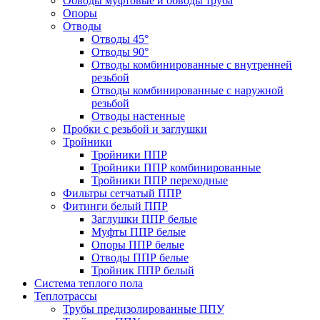
Обводы муфтовые и обводы труба
Опоры
Отводы
Отводы 45°
Отводы 90°
Отводы комбинированные с внутренней
резьбой
Отводы комбинированные с наружной
резьбой
Отводы настенные
Пробки с резьбой и заглушки
Тройники
Тройники ППР
Тройники ППР комбинированные
Тройники ППР переходные
Фильтры сетчатый ППР
Фитинги белый ППР
Заглушки ППР белые
Муфты ППР белые
Опоры ППР белые
Отводы ППР белые
Тройник ППР белый
Система теплого пола
Теплотрассы
Трубы предизолированные ППУ