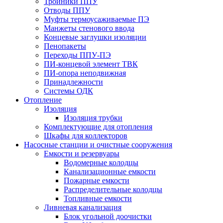
Тройники ППУ
Отводы ППУ
Муфты термоусаживаемые ПЭ
Манжеты стенового ввода
Концевые заглушки изоляции
Пенопакеты
Переходы ППУ-ПЭ
ПИ-концевой элемент ТВК
ПИ-опора неподвижная
Принадлежности
Системы ОДК
Отопление
Изоляция
Изоляция трубки
Комплектующие для отопления
Шкафы для коллекторов
Насосные станции и очистные сооружения
Емкости и резервуары
Водомерные колодцы
Канализационные емкости
Пожарные емкости
Распределительные колодцы
Топливные емкости
Ливневая канализация
Блок угольной доочистки