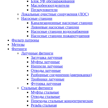
Блок УФ обеззараживания
Маслобензоотделители
Пескоуловители
Локальные очистные сооружения (ЛОС)
Насосные станции
Канализационные насосные станции
Ливневые насосные станции
Насосные станции водоснабжения
Насосные станции пожаротушения
Фильтр патроны
Метизы
Фитинги
Латунные фитинги
Заглушка латунная
Муфты латунные
Ниппели латунные
Отводы латунные
Разборные соединения (американки)
Тройники латунные
Футорка латунная
Стальные фитинги
Муфты стальные
Отводы стальные
Переходы стальные концентрические
Резьба стальная