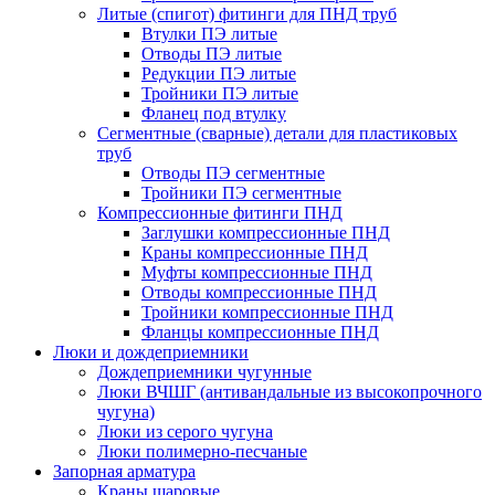
Литые (спигот) фитинги для ПНД труб
Втулки ПЭ литые
Отводы ПЭ литые
Редукции ПЭ литые
Тройники ПЭ литые
Фланец под втулку
Сегментные (сварные) детали для пластиковых
труб
Отводы ПЭ сегментные
Тройники ПЭ сегментные
Компрессионные фитинги ПНД
Заглушки компрессионные ПНД
Краны компрессионные ПНД
Муфты компрессионные ПНД
Отводы компрессионные ПНД
Тройники компрессионные ПНД
Фланцы компрессионные ПНД
Люки и дождеприемники
Дождеприемники чугунные
Люки ВЧШГ (антивандальные из высокопрочного
чугуна)
Люки из серого чугуна
Люки полимерно-песчаные
Запорная арматура
Краны шаровые