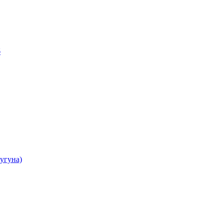
б
угуна)