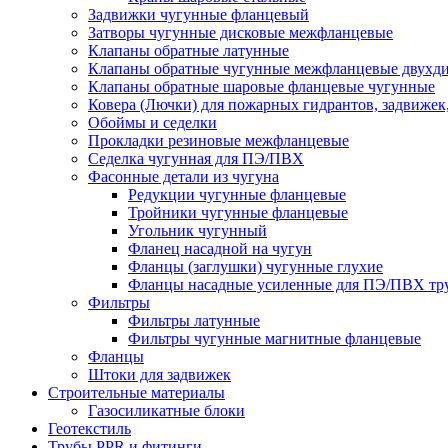
Задвижки чугунные фланцевый
Затворы чугунные дисковые межфланцевые
Клапаны обратные латунные
Клапаны обратные чугунные межфланцевые двухд
Клапаны обратные шаровые фланцевые чугунные
Ковера (Лючки) для пожарных гидрантов, задвижек
Обоймы и седелки
Прокладки резиновые межфланцевые
Седелка чугунная для ПЭ/ПВХ
Фасонные детали из чугуна
Редукции чугунные фланцевые
Тройники чугунные фланцевые
Угольник чугунный
Фланец насадной на чугун
Фланцы (заглушки) чугунные глухие
Фланцы насадные усиленные для ПЭ/ПВХ тр
Фильтры
Фильтры латунные
Фильтры чугунные магнитные фланцевые
Фланцы
Штоки для задвижек
Строительные материалы
Газосиликатные блоки
Геотекстиль
Трубы PPR и фитинги