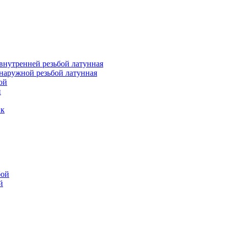
внутренней резьбой латунная
наружной резьбой латунная
ой
й
ик
бой
й