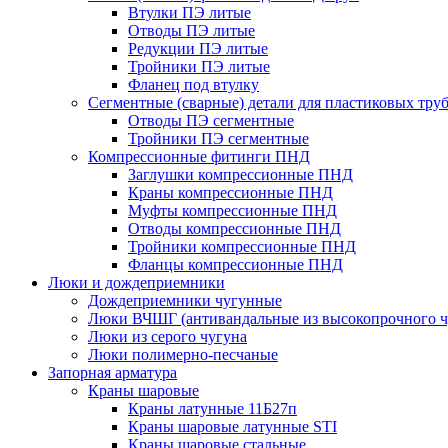
Втулки ПЭ литые
Отводы ПЭ литые
Редукции ПЭ литые
Тройники ПЭ литые
Фланец под втулку
Сегментные (сварные) детали для пластиковых тру
Отводы ПЭ сегментные
Тройники ПЭ сегментные
Компрессионные фитинги ПНД
Заглушки компрессионные ПНД
Краны компрессионные ПНД
Муфты компрессионные ПНД
Отводы компрессионные ПНД
Тройники компрессионные ПНД
Фланцы компрессионные ПНД
Люки и дождеприемники
Дождеприемники чугунные
Люки ВЧШГ (антивандальные из высокопрочного ч
Люки из серого чугуна
Люки полимерно-песчаные
Запорная арматура
Краны шаровые
Краны латунные 11Б27п
Краны шаровые латунные STI
Краны шаровые стальные