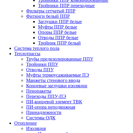
Тройники ППР комбинированные
Тройники ППР переходные
Фильтры сетчатый ППР
Фитинги белый ППР
Заглушки ППР белые
Муфты ППР белые
Опоры ППР белые
Отводы ППР белые
Тройник ППР белый
Система теплого пола
Теплотрассы
Трубы предизолированные ППУ
Тройники ППУ
Отводы ППУ
Муфты термоусаживаемые ПЭ
Манжеты стенового ввода
Концевые заглушки изоляции
Пенопакеты
Переходы ППУ-ПЭ
ПИ-концевой элемент ТВК
ПИ-опора неподвижная
Принадлежности
Системы ОДК
Отопление
Изоляция