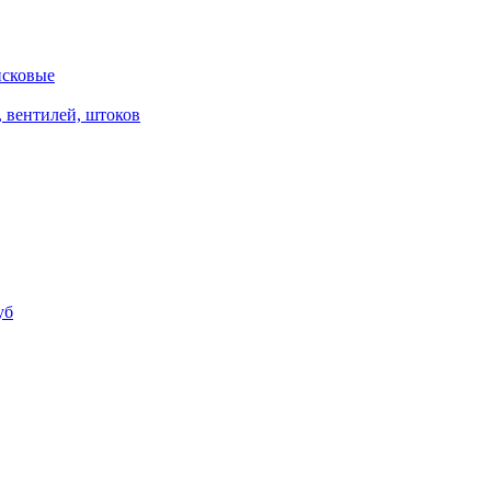
исковые
, вентилей, штоков
уб