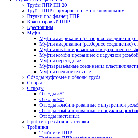
Трубы ППР ПН 20
Трубы ППР с армированным стекловолокном
Втулки под фланец ППР
Кран шаровый ППР
Крестовины
Муфты
Муфты американки (разборное соединение) с 
Муфты американки (разборное соединение) с 
Муфты комбинированные с внутренней резьб
Муфты комбинированные с наружной резьбо
Муфты переходные
Муфты разъёмные соединения пластик/пласт
Муфты соединительные
Обводы муфтовые и обводы труба
Опоры
Отводы
Отводы 45°
Отводы 90°
Отводы комбинированные с внутренней резь
Отводы комбинированные с наружной резьбо
Отводы настенные
Пробки с резьбой и заглушки
Тройники
Тройники ППР