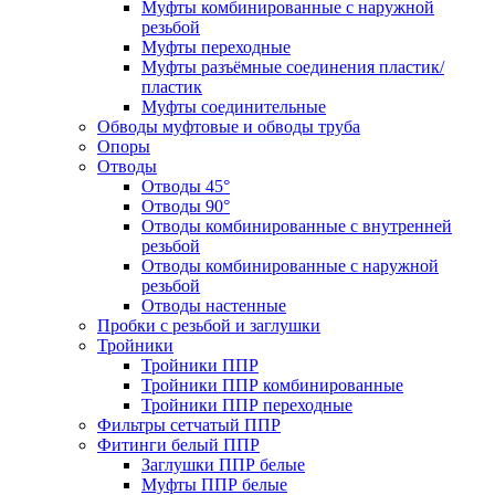
Муфты комбинированные с наружной
резьбой
Муфты переходные
Муфты разъёмные соединения пластик/
пластик
Муфты соединительные
Обводы муфтовые и обводы труба
Опоры
Отводы
Отводы 45°
Отводы 90°
Отводы комбинированные с внутренней
резьбой
Отводы комбинированные с наружной
резьбой
Отводы настенные
Пробки с резьбой и заглушки
Тройники
Тройники ППР
Тройники ППР комбинированные
Тройники ППР переходные
Фильтры сетчатый ППР
Фитинги белый ППР
Заглушки ППР белые
Муфты ППР белые