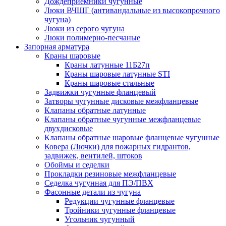
Дождеприемники чугунные
Люки ВЧШГ (антивандальные из высокопрочного
чугуна)
Люки из серого чугуна
Люки полимерно-песчаные
Запорная арматура
Краны шаровые
Краны латунные 11Б27п
Краны шаровые латунные STI
Краны шаровые стальные
Задвижки чугунные фланцевый
Затворы чугунные дисковые межфланцевые
Клапаны обратные латунные
Клапаны обратные чугунные межфланцевые
двухдисковые
Клапаны обратные шаровые фланцевые чугунные
Ковера (Лючки) для пожарных гидрантов,
задвижек, вентилей, штоков
Обоймы и седелки
Прокладки резиновые межфланцевые
Седелка чугунная для ПЭ/ПВХ
Фасонные детали из чугуна
Редукции чугунные фланцевые
Тройники чугунные фланцевые
Угольник чугунный