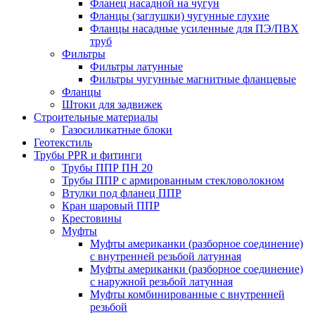
Фланец насадной на чугун
Фланцы (заглушки) чугунные глухие
Фланцы насадные усиленные для ПЭ/ПВХ
труб
Фильтры
Фильтры латунные
Фильтры чугунные магнитные фланцевые
Фланцы
Штоки для задвижек
Строительные материалы
Газосиликатные блоки
Геотекстиль
Трубы PPR и фитинги
Трубы ППР ПН 20
Трубы ППР с армированным стекловолокном
Втулки под фланец ППР
Кран шаровый ППР
Крестовины
Муфты
Муфты американки (разборное соединение)
с внутренней резьбой латунная
Муфты американки (разборное соединение)
с наружной резьбой латунная
Муфты комбинированные с внутренней
резьбой