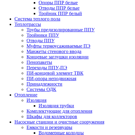
Опоры ППР белые
Отводы ППР белые
Тройник ППР белый
Система теплого пола
Теплотрассы
Трубы предизолированные ППУ
Тройники ППУ
Отводы ППУ
Муфты термоусаживаемые ПЭ
Манжеты стенового ввода
Концевые заглушки изоляции
Пенопакеты
Переходы ППУ-ПЭ
ПИ-концевой элемент ТВК
ПИ-опора неподвижная
Принадлежности
Системы ОДК
Отопление
Изоляция
Изоляция трубки
Комплектующие для отопления
Шкафы для коллекторов
Насосные станции и очистные сооружения
Емкости и резервуары
Водомерные колодцы