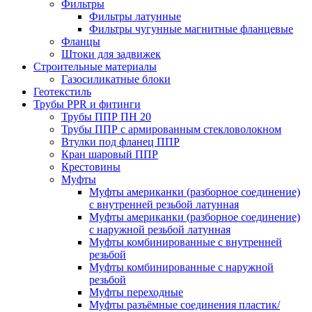
Фильтры
Фильтры латунные
Фильтры чугунные магнитные фланцевые
Фланцы
Штоки для задвижек
Строительные материалы
Газосиликатные блоки
Геотекстиль
Трубы PPR и фитинги
Трубы ППР ПН 20
Трубы ППР с армированным стекловолокном
Втулки под фланец ППР
Кран шаровый ППР
Крестовины
Муфты
Муфты американки (разборное соединение)
с внутренней резьбой латунная
Муфты американки (разборное соединение)
с наружной резьбой латунная
Муфты комбинированные с внутренней
резьбой
Муфты комбинированные с наружной
резьбой
Муфты переходные
Муфты разъёмные соединения пластик/