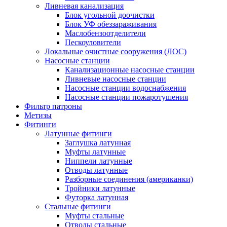
Ливневая канализация
Блок угольной доочистки
Блок УФ обеззараживания
Маслобензоотделители
Пескоуловители
Локальные очистные сооружения (ЛОС)
Насосные станции
Канализационные насосные станции
Ливневые насосные станции
Насосные станции водоснабжения
Насосные станции пожаротушения
Фильтр патроны
Метизы
Фитинги
Латунные фитинги
Заглушка латунная
Муфты латунные
Ниппели латунные
Отводы латунные
Разборные соединения (американки)
Тройники латунные
Футорка латунная
Стальные фитинги
Муфты стальные
Отводы стальные