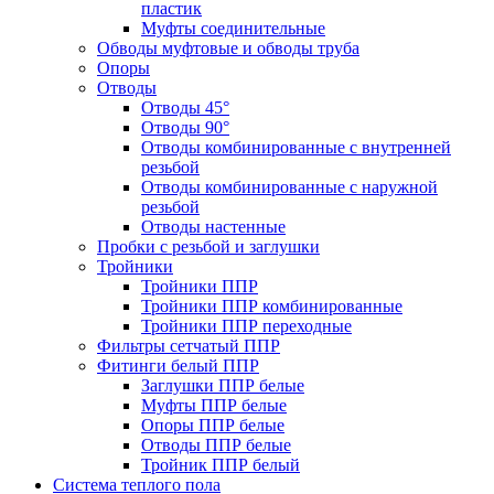
пластик
Муфты соединительные
Обводы муфтовые и обводы труба
Опоры
Отводы
Отводы 45°
Отводы 90°
Отводы комбинированные с внутренней
резьбой
Отводы комбинированные с наружной
резьбой
Отводы настенные
Пробки с резьбой и заглушки
Тройники
Тройники ППР
Тройники ППР комбинированные
Тройники ППР переходные
Фильтры сетчатый ППР
Фитинги белый ППР
Заглушки ППР белые
Муфты ППР белые
Опоры ППР белые
Отводы ППР белые
Тройник ППР белый
Система теплого пола