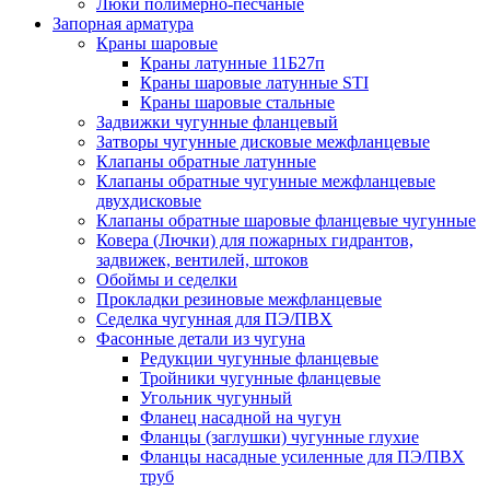
Люки полимерно-песчаные
Запорная арматура
Краны шаровые
Краны латунные 11Б27п
Краны шаровые латунные STI
Краны шаровые стальные
Задвижки чугунные фланцевый
Затворы чугунные дисковые межфланцевые
Клапаны обратные латунные
Клапаны обратные чугунные межфланцевые
двухдисковые
Клапаны обратные шаровые фланцевые чугунные
Ковера (Лючки) для пожарных гидрантов,
задвижек, вентилей, штоков
Обоймы и седелки
Прокладки резиновые межфланцевые
Седелка чугунная для ПЭ/ПВХ
Фасонные детали из чугуна
Редукции чугунные фланцевые
Тройники чугунные фланцевые
Угольник чугунный
Фланец насадной на чугун
Фланцы (заглушки) чугунные глухие
Фланцы насадные усиленные для ПЭ/ПВХ
труб