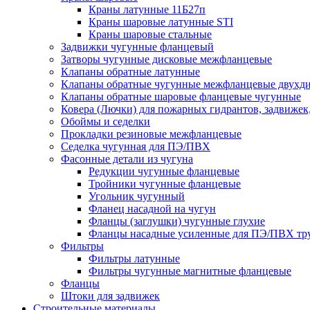
Краны латунные 11Б27п
Краны шаровые латунные STI
Краны шаровые стальные
Задвижки чугунные фланцевый
Затворы чугунные дисковые межфланцевые
Клапаны обратные латунные
Клапаны обратные чугунные межфланцевые двухд
Клапаны обратные шаровые фланцевые чугунные
Ковера (Лючки) для пожарных гидрантов, задвижек
Обоймы и седелки
Прокладки резиновые межфланцевые
Седелка чугунная для ПЭ/ПВХ
Фасонные детали из чугуна
Редукции чугунные фланцевые
Тройники чугунные фланцевые
Угольник чугунный
Фланец насадной на чугун
Фланцы (заглушки) чугунные глухие
Фланцы насадные усиленные для ПЭ/ПВХ тр
Фильтры
Фильтры латунные
Фильтры чугунные магнитные фланцевые
Фланцы
Штоки для задвижек
Строительные материалы