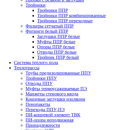
Тройники
Тройники ППР
Тройники ППР комбинированные
Тройники ППР переходные
Фильтры сетчатый ППР
Фитинги белый ППР
Заглушки ППР белые
Муфты ППР белые
Опоры ППР белые
Отводы ППР белые
Тройник ППР белый
Система теплого пола
Теплотрассы
Трубы предизолированные ППУ
Тройники ППУ
Отводы ППУ
Муфты термоусаживаемые ПЭ
Манжеты стенового ввода
Концевые заглушки изоляции
Пенопакеты
Переходы ППУ-ПЭ
ПИ-концевой элемент ТВК
ПИ-опора неподвижная
Принадлежности