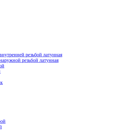
внутренней резьбой латунная
наружной резьбой латунная
ой
й
ик
бой
й