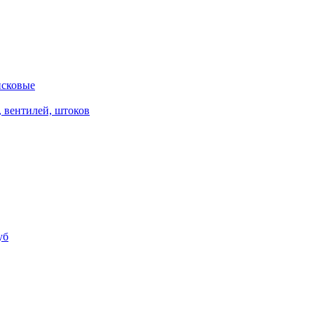
исковые
, вентилей, штоков
уб