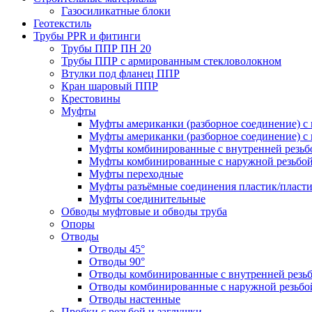
Газосиликатные блоки
Геотекстиль
Трубы PPR и фитинги
Трубы ППР ПН 20
Трубы ППР с армированным стекловолокном
Втулки под фланец ППР
Кран шаровый ППР
Крестовины
Муфты
Муфты американки (разборное соединение) с 
Муфты американки (разборное соединение) с 
Муфты комбинированные с внутренней резьб
Муфты комбинированные с наружной резьбо
Муфты переходные
Муфты разъёмные соединения пластик/пласт
Муфты соединительные
Обводы муфтовые и обводы труба
Опоры
Отводы
Отводы 45°
Отводы 90°
Отводы комбинированные с внутренней резь
Отводы комбинированные с наружной резьбо
Отводы настенные
Пробки с резьбой и заглушки