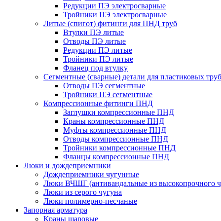
Редукции ПЭ электросварные
Тройники ПЭ электросварные
Литые (спигот) фитинги для ПНД труб
Втулки ПЭ литые
Отводы ПЭ литые
Редукции ПЭ литые
Тройники ПЭ литые
Фланец под втулку
Сегментные (сварные) детали для пластиковых тру
Отводы ПЭ сегментные
Тройники ПЭ сегментные
Компрессионные фитинги ПНД
Заглушки компрессионные ПНД
Краны компрессионные ПНД
Муфты компрессионные ПНД
Отводы компрессионные ПНД
Тройники компрессионные ПНД
Фланцы компрессионные ПНД
Люки и дождеприемники
Дождеприемники чугунные
Люки ВЧШГ (антивандальные из высокопрочного ч
Люки из серого чугуна
Люки полимерно-песчаные
Запорная арматура
Краны шаровые