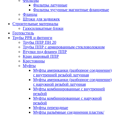
Фильтры
Фильтры латунные
Фильтры чугунные магнитные фланцевые
Фланцы
Штоки для задвижек
Строительные материалы
Газосиликатные блоки
Геотекстиль
Трубы PPR и фитинги
Трубы ППР ПН 20
Трубы ППР с армированным стекловолокном
Втулки под фланец ППР
Кран шаровый ППР
Крестовины
Муфты
Муфты американки (разборное соединение)
с внутренней резьбой латунная
Муфты американки (разборное соединение)
с наружной резьбой латунная
Муфты комбинированные с внутренней
резьбой
Муфты комбинированные с наружной
резьбой
Муфты переходные
Муфты разъёмные соединения пластик/