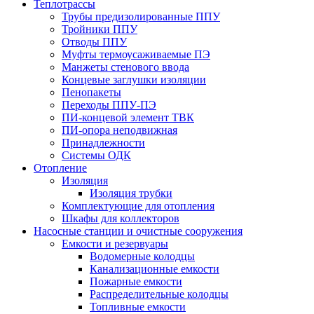
Теплотрассы
Трубы предизолированные ППУ
Тройники ППУ
Отводы ППУ
Муфты термоусаживаемые ПЭ
Манжеты стенового ввода
Концевые заглушки изоляции
Пенопакеты
Переходы ППУ-ПЭ
ПИ-концевой элемент ТВК
ПИ-опора неподвижная
Принадлежности
Системы ОДК
Отопление
Изоляция
Изоляция трубки
Комплектующие для отопления
Шкафы для коллекторов
Насосные станции и очистные сооружения
Емкости и резервуары
Водомерные колодцы
Канализационные емкости
Пожарные емкости
Распределительные колодцы
Топливные емкости