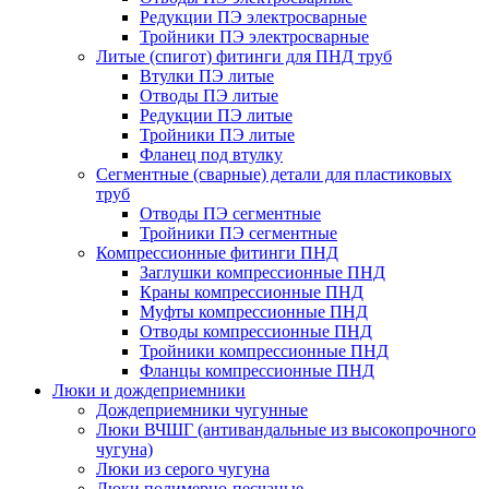
Редукции ПЭ электросварные
Тройники ПЭ электросварные
Литые (спигот) фитинги для ПНД труб
Втулки ПЭ литые
Отводы ПЭ литые
Редукции ПЭ литые
Тройники ПЭ литые
Фланец под втулку
Сегментные (сварные) детали для пластиковых
труб
Отводы ПЭ сегментные
Тройники ПЭ сегментные
Компрессионные фитинги ПНД
Заглушки компрессионные ПНД
Краны компрессионные ПНД
Муфты компрессионные ПНД
Отводы компрессионные ПНД
Тройники компрессионные ПНД
Фланцы компрессионные ПНД
Люки и дождеприемники
Дождеприемники чугунные
Люки ВЧШГ (антивандальные из высокопрочного
чугуна)
Люки из серого чугуна
Люки полимерно-песчаные