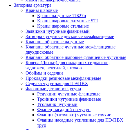
Запорная арматура
Краны шаровые
Краны латунные 11Б27п
Краны шаровые латунные STI
Краны шаровые стальные
Задвижки чугунные фланцевый
Затворы чугунные дисковые межфланцевые
Клапаны обратные латунные
Клапаны обратные чугунные межфланцевые
двухдисковые
Клапаны обратные шаровые фланцевые чугунные
Ковера (Лючки) для пожарных гидрантов,
задвижек, вентилей, штоков
Обоймы и седелки
Прокладки резиновые межфланцевые
Седелка чугунная для ПЭ/ПВХ
Фасонные детали из чугуна
Редукции чугунные фланцевые
Тройники чугунные фланцевые
Угольник чугунный
Фланец насадной на чугун
Фланцы (заглушки) чугунные глухие
Фланцы насадные усиленные для ПЭ/ПВХ
труб