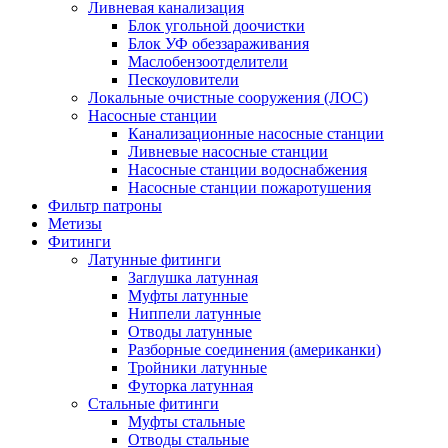
Ливневая канализация
Блок угольной доочистки
Блок УФ обеззараживания
Маслобензоотделители
Пескоуловители
Локальные очистные сооружения (ЛОС)
Насосные станции
Канализационные насосные станции
Ливневые насосные станции
Насосные станции водоснабжения
Насосные станции пожаротушения
Фильтр патроны
Метизы
Фитинги
Латунные фитинги
Заглушка латунная
Муфты латунные
Ниппели латунные
Отводы латунные
Разборные соединения (американки)
Тройники латунные
Футорка латунная
Стальные фитинги
Муфты стальные
Отводы стальные