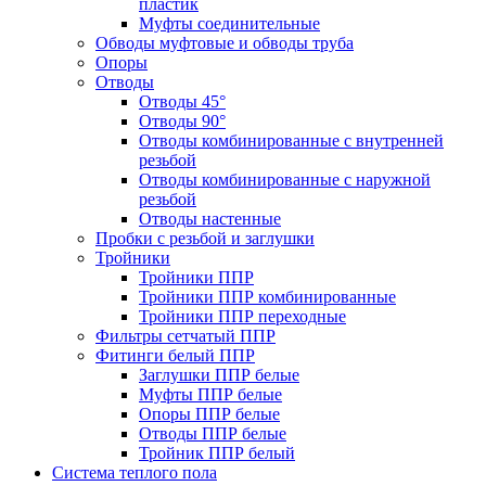
пластик
Муфты соединительные
Обводы муфтовые и обводы труба
Опоры
Отводы
Отводы 45°
Отводы 90°
Отводы комбинированные с внутренней
резьбой
Отводы комбинированные с наружной
резьбой
Отводы настенные
Пробки с резьбой и заглушки
Тройники
Тройники ППР
Тройники ППР комбинированные
Тройники ППР переходные
Фильтры сетчатый ППР
Фитинги белый ППР
Заглушки ППР белые
Муфты ППР белые
Опоры ППР белые
Отводы ППР белые
Тройник ППР белый
Система теплого пола