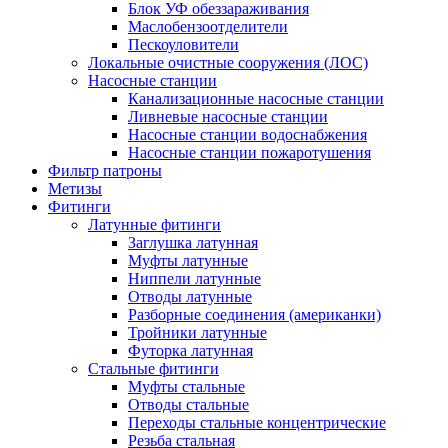
Блок УФ обеззараживания
Маслобензоотделители
Пескоуловители
Локальные очистные сооружения (ЛОС)
Насосные станции
Канализационные насосные станции
Ливневые насосные станции
Насосные станции водоснабжения
Насосные станции пожаротушения
Фильтр патроны
Метизы
Фитинги
Латунные фитинги
Заглушка латунная
Муфты латунные
Ниппели латунные
Отводы латунные
Разборные соединения (американки)
Тройники латунные
Футорка латунная
Стальные фитинги
Муфты стальные
Отводы стальные
Переходы стальные концентрические
Резьба стальная