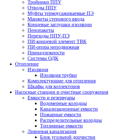
Тройники ППУ
Отводы ППУ
Муфты термоусаживаемые ПЭ
Манжеты стенового ввода
Концевые заглушки изоляции
Пенопакеты
Переходы ППУ-ПЭ
ПИ-концевой элемент ТВК
ПИ-опора неподвижная
Принадлежности
Системы ОДК
Отопление
Изоляция
Изоляция трубки
Комплектующие для отопления
Шкафы для коллекторов
Насосные станции и очистные сооружения
Емкости и резервуары
Водомерные колодцы
Канализационные емкости
Пожарные емкости
Распределительные колодцы
Топливные емкости
Ливневая канализация
Блок угольной доочистки