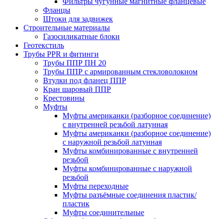
Фильтры чугунные магнитные фланцевые
Фланцы
Штоки для задвижек
Строительные материалы
Газосиликатные блоки
Геотекстиль
Трубы PPR и фитинги
Трубы ППР ПН 20
Трубы ППР с армированным стекловолокном
Втулки под фланец ППР
Кран шаровый ППР
Крестовины
Муфты
Муфты американки (разборное соединение)
с внутренней резьбой латунная
Муфты американки (разборное соединение)
с наружной резьбой латунная
Муфты комбинированные с внутренней
резьбой
Муфты комбинированные с наружной
резьбой
Муфты переходные
Муфты разъёмные соединения пластик/
пластик
Муфты соединительные