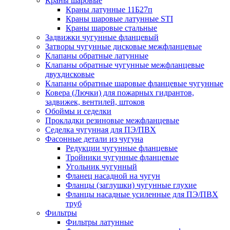
Краны шаровые
Краны латунные 11Б27п
Краны шаровые латунные STI
Краны шаровые стальные
Задвижки чугунные фланцевый
Затворы чугунные дисковые межфланцевые
Клапаны обратные латунные
Клапаны обратные чугунные межфланцевые
двухдисковые
Клапаны обратные шаровые фланцевые чугунные
Ковера (Лючки) для пожарных гидрантов,
задвижек, вентилей, штоков
Обоймы и седелки
Прокладки резиновые межфланцевые
Седелка чугунная для ПЭ/ПВХ
Фасонные детали из чугуна
Редукции чугунные фланцевые
Тройники чугунные фланцевые
Угольник чугунный
Фланец насадной на чугун
Фланцы (заглушки) чугунные глухие
Фланцы насадные усиленные для ПЭ/ПВХ
труб
Фильтры
Фильтры латунные