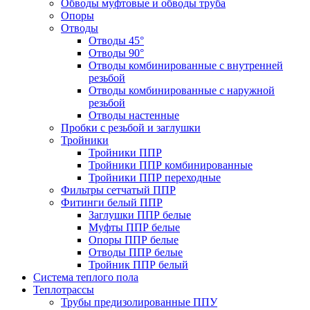
Обводы муфтовые и обводы труба
Опоры
Отводы
Отводы 45°
Отводы 90°
Отводы комбинированные с внутренней
резьбой
Отводы комбинированные с наружной
резьбой
Отводы настенные
Пробки с резьбой и заглушки
Тройники
Тройники ППР
Тройники ППР комбинированные
Тройники ППР переходные
Фильтры сетчатый ППР
Фитинги белый ППР
Заглушки ППР белые
Муфты ППР белые
Опоры ППР белые
Отводы ППР белые
Тройник ППР белый
Система теплого пола
Теплотрассы
Трубы предизолированные ППУ