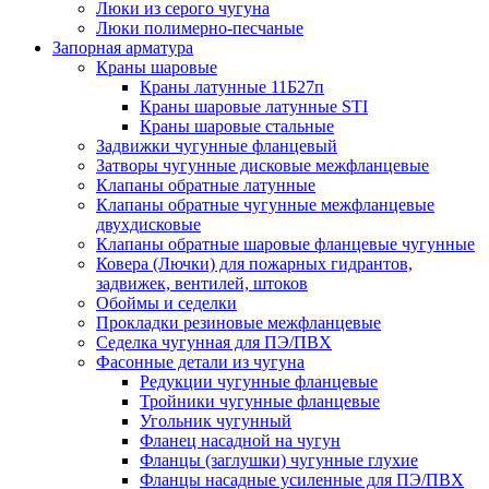
Люки из серого чугуна
Люки полимерно-песчаные
Запорная арматура
Краны шаровые
Краны латунные 11Б27п
Краны шаровые латунные STI
Краны шаровые стальные
Задвижки чугунные фланцевый
Затворы чугунные дисковые межфланцевые
Клапаны обратные латунные
Клапаны обратные чугунные межфланцевые
двухдисковые
Клапаны обратные шаровые фланцевые чугунные
Ковера (Лючки) для пожарных гидрантов,
задвижек, вентилей, штоков
Обоймы и седелки
Прокладки резиновые межфланцевые
Седелка чугунная для ПЭ/ПВХ
Фасонные детали из чугуна
Редукции чугунные фланцевые
Тройники чугунные фланцевые
Угольник чугунный
Фланец насадной на чугун
Фланцы (заглушки) чугунные глухие
Фланцы насадные усиленные для ПЭ/ПВХ