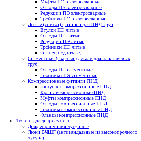
Муфты ПЭ электросварные
Отводы ПЭ электросварные
Редукции ПЭ электросварные
Тройники ПЭ электросварные
Литые (спигот) фитинги для ПНД труб
Втулки ПЭ литые
Отводы ПЭ литые
Редукции ПЭ литые
Тройники ПЭ литые
Фланец под втулку
Сегментные (сварные) детали для пластиковых
труб
Отводы ПЭ сегментные
Тройники ПЭ сегментные
Компрессионные фитинги ПНД
Заглушки компрессионные ПНД
Краны компрессионные ПНД
Муфты компрессионные ПНД
Отводы компрессионные ПНД
Тройники компрессионные ПНД
Фланцы компрессионные ПНД
Люки и дождеприемники
Дождеприемники чугунные
Люки ВЧШГ (антивандальные из высокопрочного
чугуна)