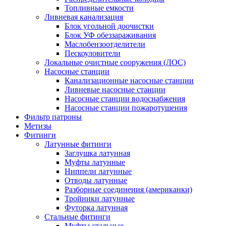
Топливные емкости
Ливневая канализация
Блок угольной доочистки
Блок УФ обеззараживания
Маслобензоотделители
Пескоуловители
Локальные очистные сооружения (ЛОС)
Насосные станции
Канализационные насосные станции
Ливневые насосные станции
Насосные станции водоснабжения
Насосные станции пожаротушения
Фильтр патроны
Метизы
Фитинги
Латунные фитинги
Заглушка латунная
Муфты латунные
Ниппели латунные
Отводы латунные
Разборные соединения (американки)
Тройники латунные
Футорка латунная
Стальные фитинги
Муфты стальные