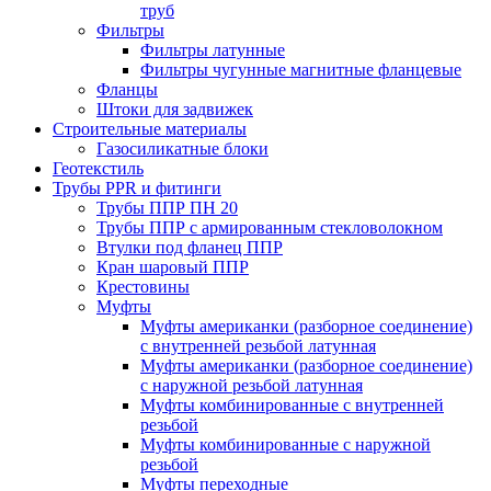
труб
Фильтры
Фильтры латунные
Фильтры чугунные магнитные фланцевые
Фланцы
Штоки для задвижек
Строительные материалы
Газосиликатные блоки
Геотекстиль
Трубы PPR и фитинги
Трубы ППР ПН 20
Трубы ППР с армированным стекловолокном
Втулки под фланец ППР
Кран шаровый ППР
Крестовины
Муфты
Муфты американки (разборное соединение)
с внутренней резьбой латунная
Муфты американки (разборное соединение)
с наружной резьбой латунная
Муфты комбинированные с внутренней
резьбой
Муфты комбинированные с наружной
резьбой
Муфты переходные