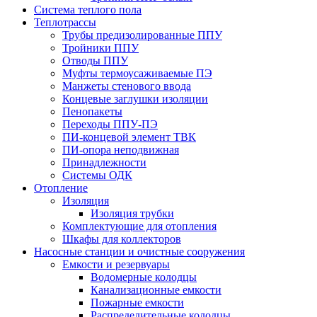
Система теплого пола
Теплотрассы
Трубы предизолированные ППУ
Тройники ППУ
Отводы ППУ
Муфты термоусаживаемые ПЭ
Манжеты стенового ввода
Концевые заглушки изоляции
Пенопакеты
Переходы ППУ-ПЭ
ПИ-концевой элемент ТВК
ПИ-опора неподвижная
Принадлежности
Системы ОДК
Отопление
Изоляция
Изоляция трубки
Комплектующие для отопления
Шкафы для коллекторов
Насосные станции и очистные сооружения
Емкости и резервуары
Водомерные колодцы
Канализационные емкости
Пожарные емкости
Распределительные колодцы