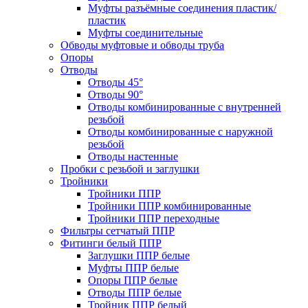
Муфты разъёмные соединения пластик/
пластик
Муфты соединительные
Обводы муфтовые и обводы труба
Опоры
Отводы
Отводы 45°
Отводы 90°
Отводы комбинированные с внутренней
резьбой
Отводы комбинированные с наружной
резьбой
Отводы настенные
Пробки с резьбой и заглушки
Тройники
Тройники ППР
Тройники ППР комбинированные
Тройники ППР переходные
Фильтры сетчатый ППР
Фитинги белый ППР
Заглушки ППР белые
Муфты ППР белые
Опоры ППР белые
Отводы ППР белые
Тройник ППР белый