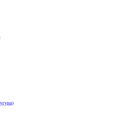
б
угуна)