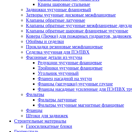
Краны шаровые стальные
Задвижки чугунные фланцевый
Затворы чугунные дисковые межфланцевые
Клапаны обратные латунные
Клапаны обратные чугунные межфланцевые двухд
Клапаны обратные шаровые фланцевые чугунные
Ковера (Лючки) для пожарных гидрантов, задвижек
Обоймы и седелки
Прокладки резиновые межфланцевые
Седелка чугунная для ПЭ/ПВХ
Фасонные детали из чугуна
Редукции чугунные фланцевые
Тройники чугунные фланцевые
Угольник чугунный
Фланец насадной на чугун
Фланцы (заглушки) чугунные глухие
Фланцы насадные усиленные для ПЭ/ПВХ тр
Фильтры
Фильтры латунные
Фильтры чугунные магнитные фланцевые
Фланцы
Штоки для задвижек
Строительные материалы
Газосиликатные блоки
Геотекстиль