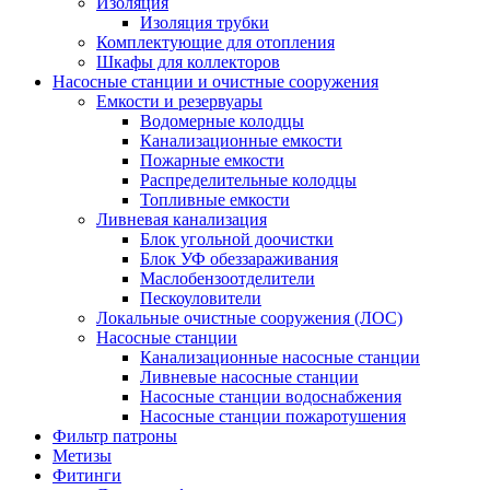
Изоляция
Изоляция трубки
Комплектующие для отопления
Шкафы для коллекторов
Насосные станции и очистные сооружения
Емкости и резервуары
Водомерные колодцы
Канализационные емкости
Пожарные емкости
Распределительные колодцы
Топливные емкости
Ливневая канализация
Блок угольной доочистки
Блок УФ обеззараживания
Маслобензоотделители
Пескоуловители
Локальные очистные сооружения (ЛОС)
Насосные станции
Канализационные насосные станции
Ливневые насосные станции
Насосные станции водоснабжения
Насосные станции пожаротушения
Фильтр патроны
Метизы
Фитинги