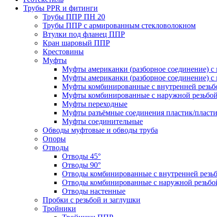
Трубы PPR и фитинги
Трубы ППР ПН 20
Трубы ППР с армированным стекловолокном
Втулки под фланец ППР
Кран шаровый ППР
Крестовины
Муфты
Муфты американки (разборное соединение) с 
Муфты американки (разборное соединение) с 
Муфты комбинированные с внутренней резьб
Муфты комбинированные с наружной резьбо
Муфты переходные
Муфты разъёмные соединения пластик/пласт
Муфты соединительные
Обводы муфтовые и обводы труба
Опоры
Отводы
Отводы 45°
Отводы 90°
Отводы комбинированные с внутренней резь
Отводы комбинированные с наружной резьбо
Отводы настенные
Пробки с резьбой и заглушки
Тройники