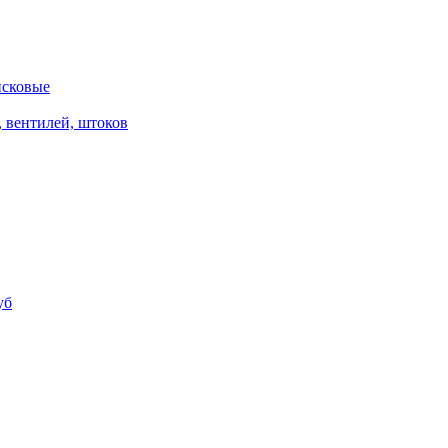
исковые
, вентилей, штоков
уб