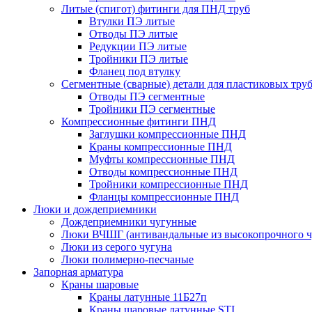
Литые (спигот) фитинги для ПНД труб
Втулки ПЭ литые
Отводы ПЭ литые
Редукции ПЭ литые
Тройники ПЭ литые
Фланец под втулку
Сегментные (сварные) детали для пластиковых тру
Отводы ПЭ сегментные
Тройники ПЭ сегментные
Компрессионные фитинги ПНД
Заглушки компрессионные ПНД
Краны компрессионные ПНД
Муфты компрессионные ПНД
Отводы компрессионные ПНД
Тройники компрессионные ПНД
Фланцы компрессионные ПНД
Люки и дождеприемники
Дождеприемники чугунные
Люки ВЧШГ (антивандальные из высокопрочного ч
Люки из серого чугуна
Люки полимерно-песчаные
Запорная арматура
Краны шаровые
Краны латунные 11Б27п
Краны шаровые латунные STI