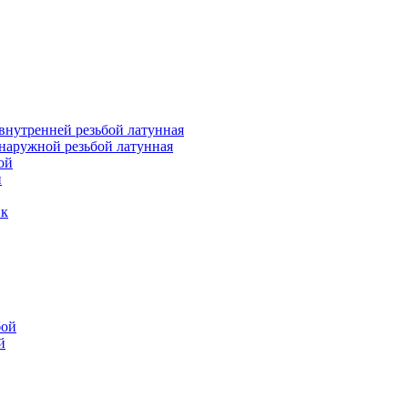
внутренней резьбой латунная
наружной резьбой латунная
ой
й
ик
бой
й