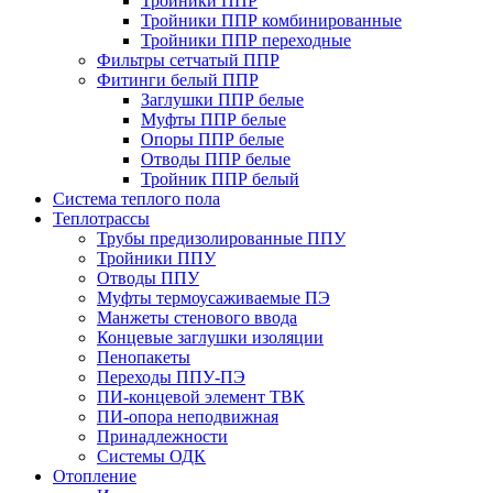
Тройники ППР
Тройники ППР комбинированные
Тройники ППР переходные
Фильтры сетчатый ППР
Фитинги белый ППР
Заглушки ППР белые
Муфты ППР белые
Опоры ППР белые
Отводы ППР белые
Тройник ППР белый
Система теплого пола
Теплотрассы
Трубы предизолированные ППУ
Тройники ППУ
Отводы ППУ
Муфты термоусаживаемые ПЭ
Манжеты стенового ввода
Концевые заглушки изоляции
Пенопакеты
Переходы ППУ-ПЭ
ПИ-концевой элемент ТВК
ПИ-опора неподвижная
Принадлежности
Системы ОДК
Отопление