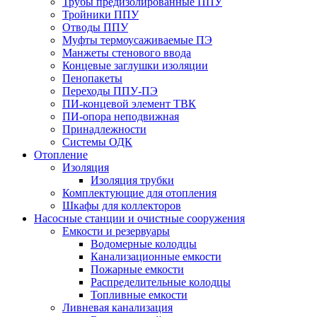
Трубы предизолированные ППУ
Тройники ППУ
Отводы ППУ
Муфты термоусаживаемые ПЭ
Манжеты стенового ввода
Концевые заглушки изоляции
Пенопакеты
Переходы ППУ-ПЭ
ПИ-концевой элемент ТВК
ПИ-опора неподвижная
Принадлежности
Системы ОДК
Отопление
Изоляция
Изоляция трубки
Комплектующие для отопления
Шкафы для коллекторов
Насосные станции и очистные сооружения
Емкости и резервуары
Водомерные колодцы
Канализационные емкости
Пожарные емкости
Распределительные колодцы
Топливные емкости
Ливневая канализация