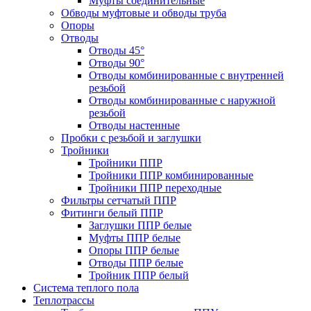
Муфты соединительные
Обводы муфтовые и обводы труба
Опоры
Отводы
Отводы 45°
Отводы 90°
Отводы комбинированные с внутренней
резьбой
Отводы комбинированные с наружной
резьбой
Отводы настенные
Пробки с резьбой и заглушки
Тройники
Тройники ППР
Тройники ППР комбинированные
Тройники ППР переходные
Фильтры сетчатый ППР
Фитинги белый ППР
Заглушки ППР белые
Муфты ППР белые
Опоры ППР белые
Отводы ППР белые
Тройник ППР белый
Система теплого пола
Теплотрассы