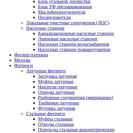
Блок угольной доочистки
Блок УФ обеззараживания
Маслобензоотделители
Пескоуловители
Локальные очистные сооружения (ЛОС)
Насосные станции
Канализационные насосные станции
Ливневые насосные станции
Насосные станции водоснабжения
Насосные станции пожаротушения
Фильтр патроны
Метизы
Фитинги
Латунные фитинги
Заглушка латунная
Муфты латунные
Ниппели латунные
Отводы латунные
Разборные соединения (американки)
Тройники латунные
Футорка латунная
Стальные фитинги
Муфты стальные
Отводы стальные
Переходы стальные концентрические