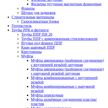
Фильтры чугунные магнитные фланцевые
Фланцы
Штоки для задвижек
Строительные материалы
Газосиликатные блоки
Геотекстиль
Трубы PPR и фитинги
Трубы ППР ПН 20
Трубы ППР с армированным стекловолокном
Втулки под фланец ППР
Кран шаровый ППР
Крестовины
Муфты
Муфты американки (разборное соединение)
с внутренней резьбой латунная
Муфты американки (разборное соединение)
с наружной резьбой латунная
Муфты комбинированные с внутренней
резьбой
Муфты комбинированные с наружной
резьбой
Муфты переходные
Муфты разъёмные соединения пластик/
пластик