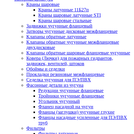
Краны шаровые
Краны латунные 11Б27п
Краны шаровые латунные STI
Краны шаровые стальные
Задвижки чугунные фланцевый
Затворы чугунные дисковые межфланцевые
Клапаны обратные латунные
Клапаны обратные чугунные межфланцевые
двухдисковые
Клапаны обратные шаровые фланцевые чугунные
Ковера (Лючки) для пожарных гидрантов,
задвижек, вентилей, штоков
Обоймы и седелки
Прокладки резиновые межфланцевые
Седелка чугунная для ПЭ/ПВХ
Фасонные детали из чугуна
Редукции чугунные фланцевые
Тройники чугунные фланцевые
Угольник чугунный
Фланец насадной на чугун
Фланцы (заглушки) чугунные глухие
Фланцы насадные усиленные для ПЭ/ПВХ
труб
Фильтры
Фильтры латунные