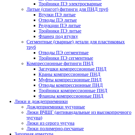
Тройники ПЭ электросварные
Литые (спигот) фитинги для ПНД труб
Втулки ПЭ литые
Отводы ПЭ литые
Редукции ПЭ литые
Тройники ПЭ литые
Фланец под втулку
Сегментные (сварные) детали для пластиковых
труб
Отводы ПЭ сегментные
Тройники ПЭ сегментные
Компрессионные фитинги ПНД
Заглушки компрессионные ПНД
Краны компрессионные ПНД
Муфты компрессионные ПНД
Отводы компрессионные ПНД
Тройники компрессионные ПНД
Фланцы компрессионные ПНД
Люки и дождеприемники
Дождеприемники чугунные
Люки ВЧШГ (антивандальные из высокопрочного
чугуна)
Люки из серого чугуна
Люки полимерно-песчаные
Запорная арматура