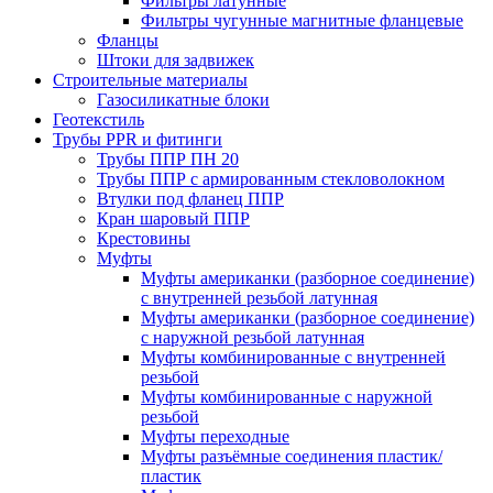
Фильтры латунные
Фильтры чугунные магнитные фланцевые
Фланцы
Штоки для задвижек
Строительные материалы
Газосиликатные блоки
Геотекстиль
Трубы PPR и фитинги
Трубы ППР ПН 20
Трубы ППР с армированным стекловолокном
Втулки под фланец ППР
Кран шаровый ППР
Крестовины
Муфты
Муфты американки (разборное соединение)
с внутренней резьбой латунная
Муфты американки (разборное соединение)
с наружной резьбой латунная
Муфты комбинированные с внутренней
резьбой
Муфты комбинированные с наружной
резьбой
Муфты переходные
Муфты разъёмные соединения пластик/
пластик