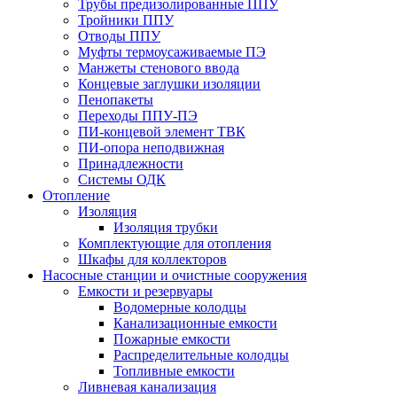
Трубы предизолированные ППУ
Тройники ППУ
Отводы ППУ
Муфты термоусаживаемые ПЭ
Манжеты стенового ввода
Концевые заглушки изоляции
Пенопакеты
Переходы ППУ-ПЭ
ПИ-концевой элемент ТВК
ПИ-опора неподвижная
Принадлежности
Системы ОДК
Отопление
Изоляция
Изоляция трубки
Комплектующие для отопления
Шкафы для коллекторов
Насосные станции и очистные сооружения
Емкости и резервуары
Водомерные колодцы
Канализационные емкости
Пожарные емкости
Распределительные колодцы
Топливные емкости
Ливневая канализация