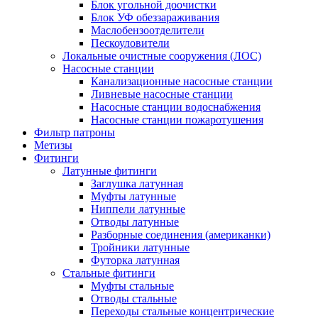
Блок угольной доочистки
Блок УФ обеззараживания
Маслобензоотделители
Пескоуловители
Локальные очистные сооружения (ЛОС)
Насосные станции
Канализационные насосные станции
Ливневые насосные станции
Насосные станции водоснабжения
Насосные станции пожаротушения
Фильтр патроны
Метизы
Фитинги
Латунные фитинги
Заглушка латунная
Муфты латунные
Ниппели латунные
Отводы латунные
Разборные соединения (американки)
Тройники латунные
Футорка латунная
Стальные фитинги
Муфты стальные
Отводы стальные
Переходы стальные концентрические