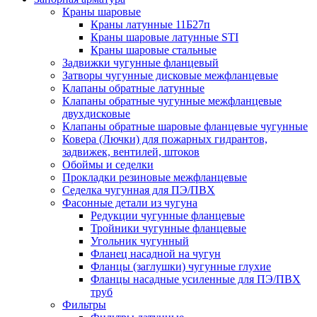
Краны шаровые
Краны латунные 11Б27п
Краны шаровые латунные STI
Краны шаровые стальные
Задвижки чугунные фланцевый
Затворы чугунные дисковые межфланцевые
Клапаны обратные латунные
Клапаны обратные чугунные межфланцевые
двухдисковые
Клапаны обратные шаровые фланцевые чугунные
Ковера (Лючки) для пожарных гидрантов,
задвижек, вентилей, штоков
Обоймы и седелки
Прокладки резиновые межфланцевые
Седелка чугунная для ПЭ/ПВХ
Фасонные детали из чугуна
Редукции чугунные фланцевые
Тройники чугунные фланцевые
Угольник чугунный
Фланец насадной на чугун
Фланцы (заглушки) чугунные глухие
Фланцы насадные усиленные для ПЭ/ПВХ
труб
Фильтры