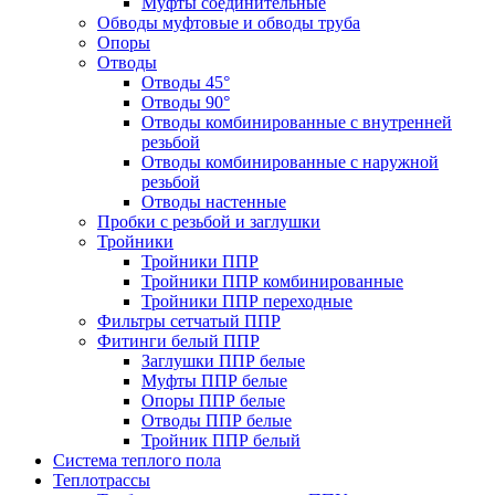
Муфты соединительные
Обводы муфтовые и обводы труба
Опоры
Отводы
Отводы 45°
Отводы 90°
Отводы комбинированные с внутренней
резьбой
Отводы комбинированные с наружной
резьбой
Отводы настенные
Пробки с резьбой и заглушки
Тройники
Тройники ППР
Тройники ППР комбинированные
Тройники ППР переходные
Фильтры сетчатый ППР
Фитинги белый ППР
Заглушки ППР белые
Муфты ППР белые
Опоры ППР белые
Отводы ППР белые
Тройник ППР белый
Система теплого пола
Теплотрассы