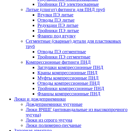
Тройники ПЭ электросварные
Литые (спигот) фитинги для ПНД труб
Втулки ПЭ литые
Отводы ПЭ литые
Редукции ПЭ литые
Тройники ПЭ литые
Фланец под втулку
Сегментные (сварные) детали для пластиковых
труб
Отводы ПЭ сегментные
Тройники ПЭ сегментные
Компрессионные фитинги ПНД
Заглушки компрессионные ПНД
Краны компрессионные ПНД
Муфты компрессионные ПНД
Отводы компрессионные ПНД
Тройники компрессионные ПНД
Фланцы компрессионные ПНД
Люки и дождеприемники
Дождеприемники чугунные
Люки ВЧШГ (антивандальные из высокопрочного
чугуна)
Люки из серого чугуна
Люки полимерно-песчаные
Запорная арматура