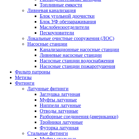
Топливные емкости
Ливневая канализация
Блок угольной доочистки
Блок УФ обеззараживания
Маслобензоотделители
Пескоуловители
Локальные очистные сооружения (ЛОС)
Насосные станции
Канализационные насосные станции
Ливневые насосные станции
Насосные станции водоснабжения
Насосные станции пожаротушения
Фильтр патроны
Метизы
Фитинги
Латунные фитинги
Заглушка латунная
Муфты латунные
Ниппели латунные
Отводы латунные
Разборные соединения (американки)
Тройники латунные
Футорка латунная
Стальные фитинги
Муфты стальные