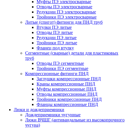
Муфты ПЭ электросварные
Отводы ПЭ электросварные
Редукции ПЭ электросварные
Тройники ПЭ электросварные
Литые (спигот) фитинги для ПНД труб
Втулки ПЭ литые
Отводы ПЭ литые
Редукции ПЭ литые
Тройники ПЭ литые
Фланец под втулку
Сегментные (сварные) детали для пластиковых
труб
Отводы ПЭ сегментные
Тройники ПЭ сегментные
Компрессионные фитинги ПНД
Заглушки компрессионные ПНД
Краны компрессионные ПНД
Муфты компрессионные ПНД
Отводы компрессионные ПНД
Тройники компрессионные ПНД
Фланцы компрессионные ПНД
Люки и дождеприемники
Дождеприемники чугунные
Люки ВЧШГ (антивандальные из высокопрочного
чугуна)