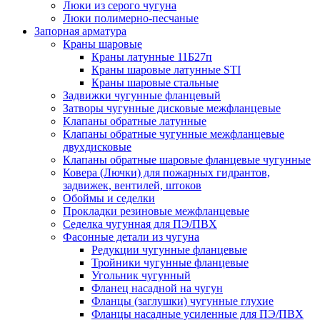
Люки из серого чугуна
Люки полимерно-песчаные
Запорная арматура
Краны шаровые
Краны латунные 11Б27п
Краны шаровые латунные STI
Краны шаровые стальные
Задвижки чугунные фланцевый
Затворы чугунные дисковые межфланцевые
Клапаны обратные латунные
Клапаны обратные чугунные межфланцевые
двухдисковые
Клапаны обратные шаровые фланцевые чугунные
Ковера (Лючки) для пожарных гидрантов,
задвижек, вентилей, штоков
Обоймы и седелки
Прокладки резиновые межфланцевые
Седелка чугунная для ПЭ/ПВХ
Фасонные детали из чугуна
Редукции чугунные фланцевые
Тройники чугунные фланцевые
Угольник чугунный
Фланец насадной на чугун
Фланцы (заглушки) чугунные глухие
Фланцы насадные усиленные для ПЭ/ПВХ