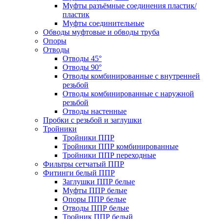
Муфты разъёмные соединения пластик/
пластик
Муфты соединительные
Обводы муфтовые и обводы труба
Опоры
Отводы
Отводы 45°
Отводы 90°
Отводы комбинированные с внутренней
резьбой
Отводы комбинированные с наружной
резьбой
Отводы настенные
Пробки с резьбой и заглушки
Тройники
Тройники ППР
Тройники ППР комбинированные
Тройники ППР переходные
Фильтры сетчатый ППР
Фитинги белый ППР
Заглушки ППР белые
Муфты ППР белые
Опоры ППР белые
Отводы ППР белые
Тройник ППР белый