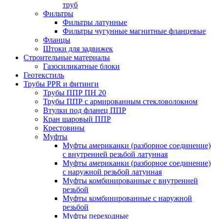
труб
Фильтры
Фильтры латунные
Фильтры чугунные магнитные фланцевые
Фланцы
Штоки для задвижек
Строительные материалы
Газосиликатные блоки
Геотекстиль
Трубы PPR и фитинги
Трубы ППР ПН 20
Трубы ППР с армированным стекловолокном
Втулки под фланец ППР
Кран шаровый ППР
Крестовины
Муфты
Муфты американки (разборное соединение)
с внутренней резьбой латунная
Муфты американки (разборное соединение)
с наружной резьбой латунная
Муфты комбинированные с внутренней
резьбой
Муфты комбинированные с наружной
резьбой
Муфты переходные