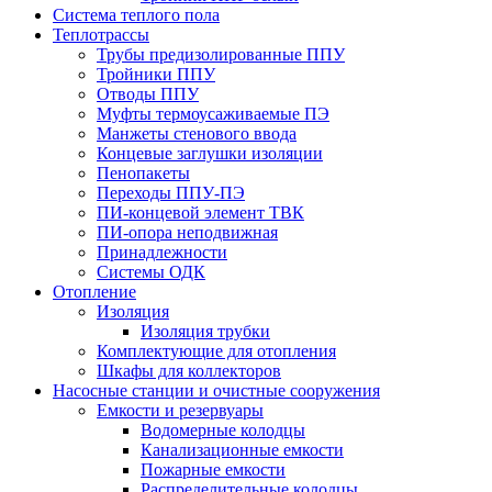
Система теплого пола
Теплотрассы
Трубы предизолированные ППУ
Тройники ППУ
Отводы ППУ
Муфты термоусаживаемые ПЭ
Манжеты стенового ввода
Концевые заглушки изоляции
Пенопакеты
Переходы ППУ-ПЭ
ПИ-концевой элемент ТВК
ПИ-опора неподвижная
Принадлежности
Системы ОДК
Отопление
Изоляция
Изоляция трубки
Комплектующие для отопления
Шкафы для коллекторов
Насосные станции и очистные сооружения
Емкости и резервуары
Водомерные колодцы
Канализационные емкости
Пожарные емкости
Распределительные колодцы