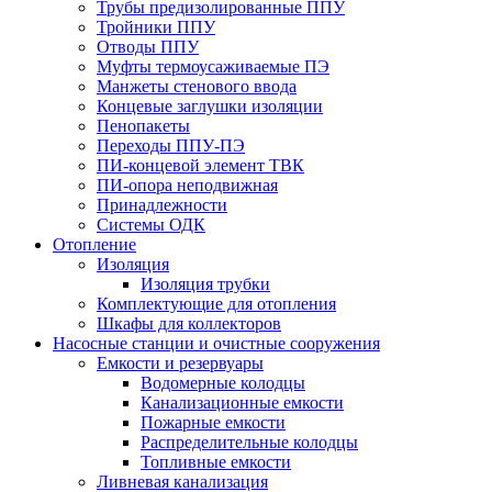
Трубы предизолированные ППУ
Тройники ППУ
Отводы ППУ
Муфты термоусаживаемые ПЭ
Манжеты стенового ввода
Концевые заглушки изоляции
Пенопакеты
Переходы ППУ-ПЭ
ПИ-концевой элемент ТВК
ПИ-опора неподвижная
Принадлежности
Системы ОДК
Отопление
Изоляция
Изоляция трубки
Комплектующие для отопления
Шкафы для коллекторов
Насосные станции и очистные сооружения
Емкости и резервуары
Водомерные колодцы
Канализационные емкости
Пожарные емкости
Распределительные колодцы
Топливные емкости
Ливневая канализация