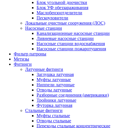
Блок угольной доочистки
Блок УФ обеззараживания
Маслобензоотделители
Пескоуловители
Локальные очистные сооружения (ЛОС)
Насосные станции
Канализационные насосные станции
Ливневые насосные станции
Насосные станции водоснабжения
Насосные станции пожаротушения
Фильтр патроны
Метизы
Фитинги
Латунные фитинги
Заглушка латунная
Муфты латунные
Ниппели латунные
Отводы латунные
Разборные соединения (американки)
Тройники латунные
Футорка латунная
Стальные фитинги
Муфты стальные
Отводы стальные
Переходы стальные концентрические