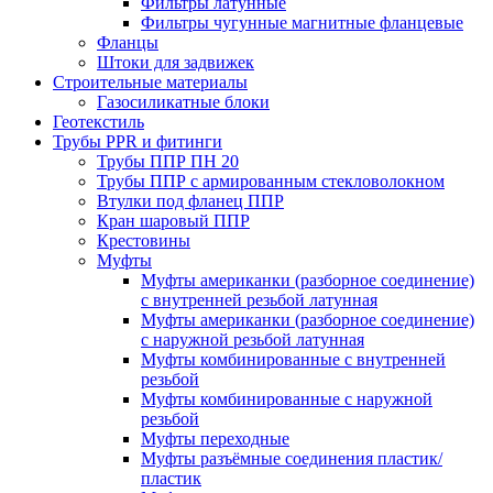
Фильтры латунные
Фильтры чугунные магнитные фланцевые
Фланцы
Штоки для задвижек
Строительные материалы
Газосиликатные блоки
Геотекстиль
Трубы PPR и фитинги
Трубы ППР ПН 20
Трубы ППР с армированным стекловолокном
Втулки под фланец ППР
Кран шаровый ППР
Крестовины
Муфты
Муфты американки (разборное соединение)
с внутренней резьбой латунная
Муфты американки (разборное соединение)
с наружной резьбой латунная
Муфты комбинированные с внутренней
резьбой
Муфты комбинированные с наружной
резьбой
Муфты переходные
Муфты разъёмные соединения пластик/
пластик