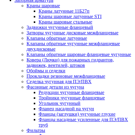
Запорная арматура
Краны шаровые
Краны латунные 11Б27п
Краны шаровые латунные STI
Краны шаровые стальные
Задвижки чугунные фланцевый
Затворы чугунные дисковые межфланцевые
Клапаны обратные латунные
Клапаны обратные чугунные межфланцевые
двухдисковые
Клапаны обратные шаровые фланцевые чугунные
Ковера (Лючки) для пожарных гидрантов,
задвижек, вентилей, штоков
Обоймы и седелки
Прокладки резиновые межфланцевые
Седелка чугунная для ПЭ/ПВХ
Фасонные детали из чугуна
Редукции чугунные фланцевые
Тройники чугунные фланцевые
Угольник чугунный
Фланец насадной на чугун
Фланцы (заглушки) чугунные глухие
Фланцы насадные усиленные для ПЭ/ПВХ
труб
Фильтры