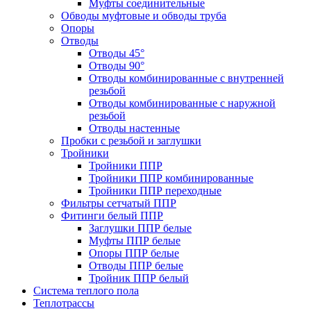
Муфты соединительные
Обводы муфтовые и обводы труба
Опоры
Отводы
Отводы 45°
Отводы 90°
Отводы комбинированные с внутренней
резьбой
Отводы комбинированные с наружной
резьбой
Отводы настенные
Пробки с резьбой и заглушки
Тройники
Тройники ППР
Тройники ППР комбинированные
Тройники ППР переходные
Фильтры сетчатый ППР
Фитинги белый ППР
Заглушки ППР белые
Муфты ППР белые
Опоры ППР белые
Отводы ППР белые
Тройник ППР белый
Система теплого пола
Теплотрассы