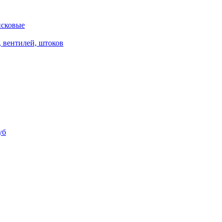
исковые
, вентилей, штоков
уб