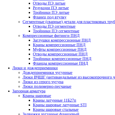
Отводы ПЭ литые
Редукции ПЭ литые
Тройники ПЭ литые
Фланец под втулку
Сегментные (сварные) детали для пластиковых тру
Отводы ПЭ сегментные
Тройники ПЭ сегментные
Компрессионные фитинги ПНД
Заглушки компрессионные ПНД
Краны компрессионные ПНД
Муфты компрессионные ПНД
Отводы компрессионные ПНД
Тройники компрессионные ПНД
Фланцы компрессионные ПНД
Люки и дождеприемники
Дождеприемники чугунные
Люки ВЧШГ (антивандальные из высокопрочного ч
Люки из серого чугуна
Люки полимерно-песчаные
Запорная арматура
Краны шаровые
Краны латунные 11Б27п
Краны шаровые латунные STI
Краны шаровые стальные
Задвижки чугунные фланцевый