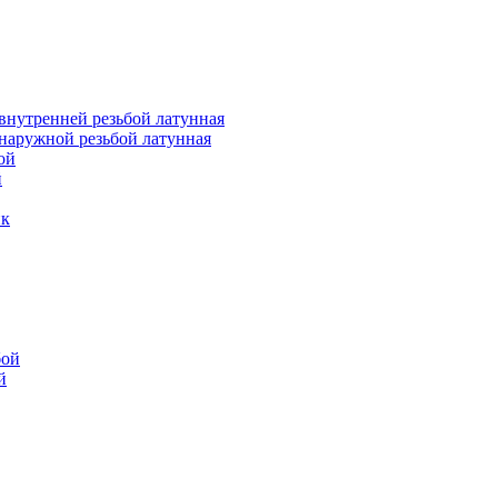
внутренней резьбой латунная
наружной резьбой латунная
ой
й
ик
бой
й