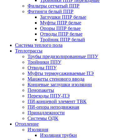
Тройники ППР переходные
Фильтры сетчатый ППР
Фитинги белый ППР
Заглушки ППР белые
Муфты ППР белые
Опоры ППР белые
Отводы ППР белые
Тройник ППР белый
Система теплого пола
Теплотрассы
Трубы предизолированные ППУ
Тройники ППУ
Отводы ППУ
Муфты термоусаживаемые ПЭ
Манжеты стенового ввода
Концевые заглушки изоляции
Пенопакеты
Переходы ППУ-ПЭ
ПИ-концевой элемент ТВК
ПИ-опора неподвижная
Принадлежности
Системы ОДК
Отопление
Изоляция
Изоляция трубки