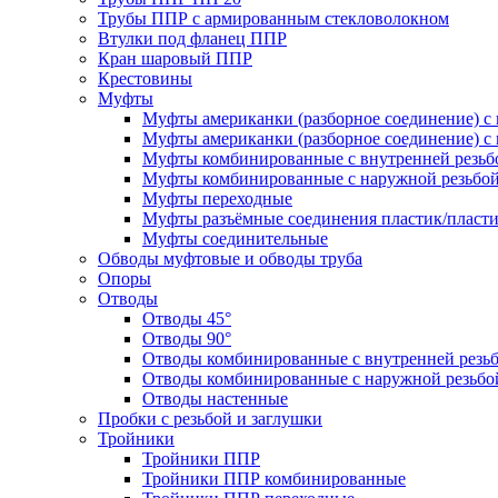
Трубы ППР с армированным стекловолокном
Втулки под фланец ППР
Кран шаровый ППР
Крестовины
Муфты
Муфты американки (разборное соединение) с 
Муфты американки (разборное соединение) с 
Муфты комбинированные с внутренней резьб
Муфты комбинированные с наружной резьбо
Муфты переходные
Муфты разъёмные соединения пластик/пласт
Муфты соединительные
Обводы муфтовые и обводы труба
Опоры
Отводы
Отводы 45°
Отводы 90°
Отводы комбинированные с внутренней резь
Отводы комбинированные с наружной резьбо
Отводы настенные
Пробки с резьбой и заглушки
Тройники
Тройники ППР
Тройники ППР комбинированные