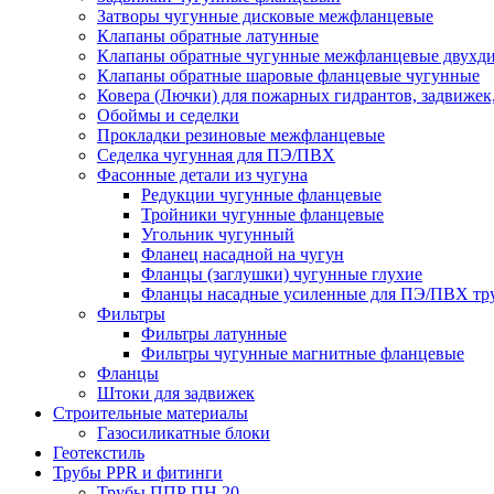
Затворы чугунные дисковые межфланцевые
Клапаны обратные латунные
Клапаны обратные чугунные межфланцевые двухд
Клапаны обратные шаровые фланцевые чугунные
Ковера (Лючки) для пожарных гидрантов, задвижек
Обоймы и седелки
Прокладки резиновые межфланцевые
Седелка чугунная для ПЭ/ПВХ
Фасонные детали из чугуна
Редукции чугунные фланцевые
Тройники чугунные фланцевые
Угольник чугунный
Фланец насадной на чугун
Фланцы (заглушки) чугунные глухие
Фланцы насадные усиленные для ПЭ/ПВХ тр
Фильтры
Фильтры латунные
Фильтры чугунные магнитные фланцевые
Фланцы
Штоки для задвижек
Строительные материалы
Газосиликатные блоки
Геотекстиль
Трубы PPR и фитинги
Трубы ППР ПН 20