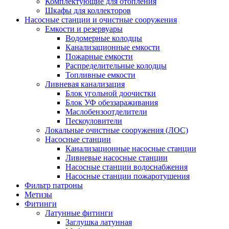
Комплектующие для отопления
Шкафы для коллекторов
Насосные станции и очистные сооружения
Емкости и резервуары
Водомерные колодцы
Канализационные емкости
Пожарные емкости
Распределительные колодцы
Топливные емкости
Ливневая канализация
Блок угольной доочистки
Блок УФ обеззараживания
Маслобензоотделители
Пескоуловители
Локальные очистные сооружения (ЛОС)
Насосные станции
Канализационные насосные станции
Ливневые насосные станции
Насосные станции водоснабжения
Насосные станции пожаротушения
Фильтр патроны
Метизы
Фитинги
Латунные фитинги
Заглушка латунная