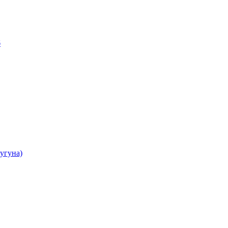
б
угуна)