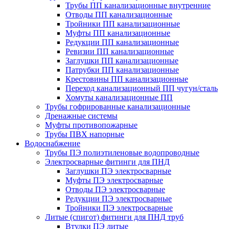
Трубы ПП канализационные внутренние
Отводы ПП канализационные
Тройники ПП канализационные
Муфты ПП канализационные
Редукции ПП канализационные
Ревизии ПП канализационные
Заглушки ПП канализационные
Патрубки ПП канализационные
Крестовины ПП канализационные
Переход канализационный ПП чугун/сталь
Хомуты канализационные ПП
Трубы гофрированные канализационные
Дренажные системы
Муфты противопожарные
Трубы ПВХ напорные
Водоснабжение
Трубы ПЭ полиэтиленовые водопроводные
Электросварные фитинги для ПНД
Заглушки ПЭ электросварные
Муфты ПЭ электросварные
Отводы ПЭ электросварные
Редукции ПЭ электросварные
Тройники ПЭ электросварные
Литые (спигот) фитинги для ПНД труб
Втулки ПЭ литые