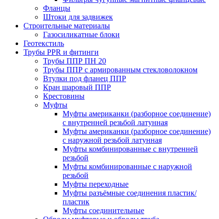
Фланцы
Штоки для задвижек
Строительные материалы
Газосиликатные блоки
Геотекстиль
Трубы PPR и фитинги
Трубы ППР ПН 20
Трубы ППР с армированным стекловолокном
Втулки под фланец ППР
Кран шаровый ППР
Крестовины
Муфты
Муфты американки (разборное соединение)
с внутренней резьбой латунная
Муфты американки (разборное соединение)
с наружной резьбой латунная
Муфты комбинированные с внутренней
резьбой
Муфты комбинированные с наружной
резьбой
Муфты переходные
Муфты разъёмные соединения пластик/
пластик
Муфты соединительные