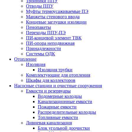
Тройники ППУ
Отводы ППУ
Муфты термоусаживаемые ПЭ
Манжеты стенового ввода
Концевые заглушки изоляции
Пенопакеты
Переходы ППУ-ПЭ
ПИ-концевой элемент ТВК
ПИ-опора неподвижная
Принадлежности
Системы ОДК
Отопление
Изоляция
Изоляция трубки
Комплектующие для отопления
Шкафы для коллекторов
Насосные станции и очистные сооружения
Емкости и резервуары
Водомерные колодцы
Канализационные емкости
Пожарные емкости
Распределительные колодцы
Топливные емкости
Ливневая канализация
Блок угольной доочистки