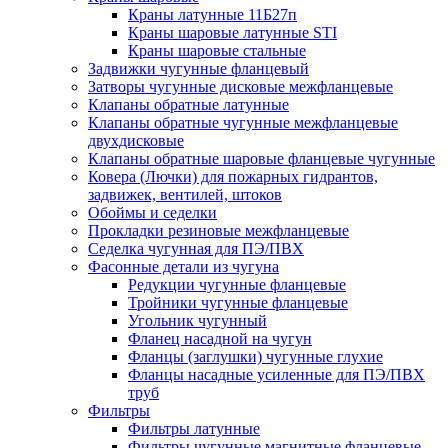
Краны латунные 11Б27п
Краны шаровые латунные STI
Краны шаровые стальные
Задвижки чугунные фланцевый
Затворы чугунные дисковые межфланцевые
Клапаны обратные латунные
Клапаны обратные чугунные межфланцевые
двухдисковые
Клапаны обратные шаровые фланцевые чугунные
Ковера (Лючки) для пожарных гидрантов,
задвижек, вентилей, штоков
Обоймы и седелки
Прокладки резиновые межфланцевые
Седелка чугунная для ПЭ/ПВХ
Фасонные детали из чугуна
Редукции чугунные фланцевые
Тройники чугунные фланцевые
Угольник чугунный
Фланец насадной на чугун
Фланцы (заглушки) чугунные глухие
Фланцы насадные усиленные для ПЭ/ПВХ
труб
Фильтры
Фильтры латунные
Фильтры чугунные магнитные фланцевые