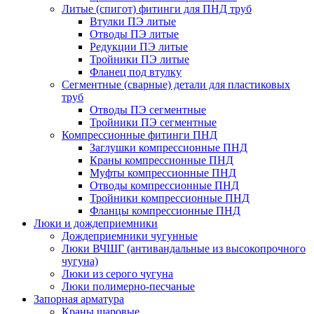
Литые (спигот) фитинги для ПНД труб
Втулки ПЭ литые
Отводы ПЭ литые
Редукции ПЭ литые
Тройники ПЭ литые
Фланец под втулку
Сегментные (сварные) детали для пластиковых
труб
Отводы ПЭ сегментные
Тройники ПЭ сегментные
Компрессионные фитинги ПНД
Заглушки компрессионные ПНД
Краны компрессионные ПНД
Муфты компрессионные ПНД
Отводы компрессионные ПНД
Тройники компрессионные ПНД
Фланцы компрессионные ПНД
Люки и дождеприемники
Дождеприемники чугунные
Люки ВЧШГ (антивандальные из высокопрочного
чугуна)
Люки из серого чугуна
Люки полимерно-песчаные
Запорная арматура
Краны шаровые