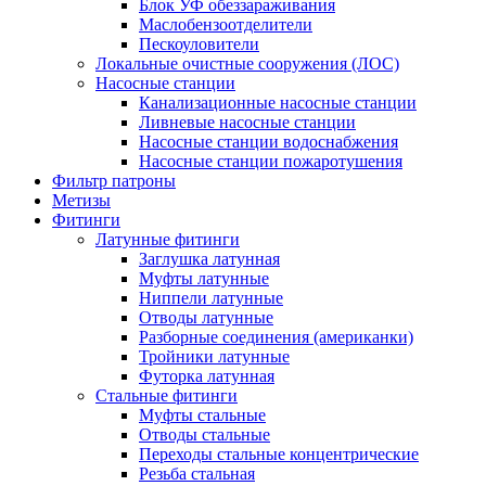
Блок УФ обеззараживания
Маслобензоотделители
Пескоуловители
Локальные очистные сооружения (ЛОС)
Насосные станции
Канализационные насосные станции
Ливневые насосные станции
Насосные станции водоснабжения
Насосные станции пожаротушения
Фильтр патроны
Метизы
Фитинги
Латунные фитинги
Заглушка латунная
Муфты латунные
Ниппели латунные
Отводы латунные
Разборные соединения (американки)
Тройники латунные
Футорка латунная
Стальные фитинги
Муфты стальные
Отводы стальные
Переходы стальные концентрические
Резьба стальная