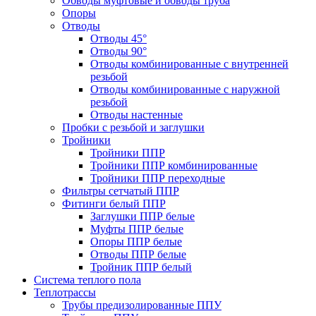
Обводы муфтовые и обводы труба
Опоры
Отводы
Отводы 45°
Отводы 90°
Отводы комбинированные с внутренней
резьбой
Отводы комбинированные с наружной
резьбой
Отводы настенные
Пробки с резьбой и заглушки
Тройники
Тройники ППР
Тройники ППР комбинированные
Тройники ППР переходные
Фильтры сетчатый ППР
Фитинги белый ППР
Заглушки ППР белые
Муфты ППР белые
Опоры ППР белые
Отводы ППР белые
Тройник ППР белый
Система теплого пола
Теплотрассы
Трубы предизолированные ППУ