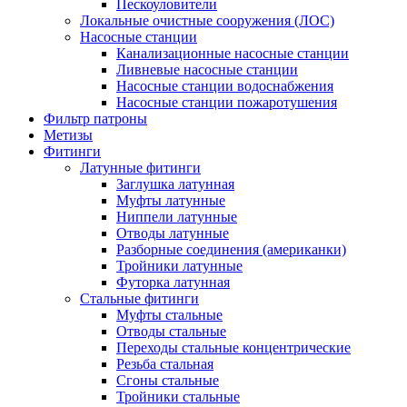
Пескоуловители
Локальные очистные сооружения (ЛОС)
Насосные станции
Канализационные насосные станции
Ливневые насосные станции
Насосные станции водоснабжения
Насосные станции пожаротушения
Фильтр патроны
Метизы
Фитинги
Латунные фитинги
Заглушка латунная
Муфты латунные
Ниппели латунные
Отводы латунные
Разборные соединения (американки)
Тройники латунные
Футорка латунная
Стальные фитинги
Муфты стальные
Отводы стальные
Переходы стальные концентрические
Резьба стальная
Сгоны стальные
Тройники стальные