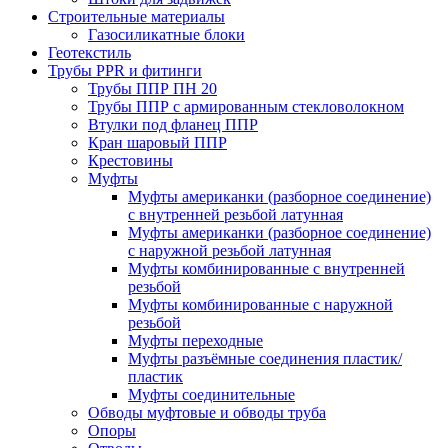
Строительные материалы
Газосиликатные блоки
Геотекстиль
Трубы PPR и фитинги
Трубы ППР ПН 20
Трубы ППР с армированным стекловолокном
Втулки под фланец ППР
Кран шаровый ППР
Крестовины
Муфты
Муфты американки (разборное соединение)
с внутренней резьбой латунная
Муфты американки (разборное соединение)
с наружной резьбой латунная
Муфты комбинированные с внутренней
резьбой
Муфты комбинированные с наружной
резьбой
Муфты переходные
Муфты разъёмные соединения пластик/
пластик
Муфты соединительные
Обводы муфтовые и обводы труба
Опоры