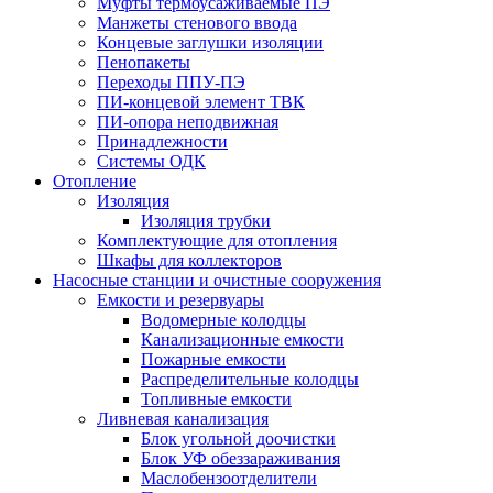
Муфты термоусаживаемые ПЭ
Манжеты стенового ввода
Концевые заглушки изоляции
Пенопакеты
Переходы ППУ-ПЭ
ПИ-концевой элемент ТВК
ПИ-опора неподвижная
Принадлежности
Системы ОДК
Отопление
Изоляция
Изоляция трубки
Комплектующие для отопления
Шкафы для коллекторов
Насосные станции и очистные сооружения
Емкости и резервуары
Водомерные колодцы
Канализационные емкости
Пожарные емкости
Распределительные колодцы
Топливные емкости
Ливневая канализация
Блок угольной доочистки
Блок УФ обеззараживания
Маслобензоотделители