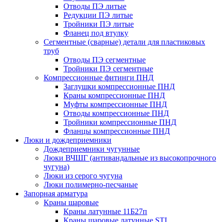
Отводы ПЭ литые
Редукции ПЭ литые
Тройники ПЭ литые
Фланец под втулку
Сегментные (сварные) детали для пластиковых
труб
Отводы ПЭ сегментные
Тройники ПЭ сегментные
Компрессионные фитинги ПНД
Заглушки компрессионные ПНД
Краны компрессионные ПНД
Муфты компрессионные ПНД
Отводы компрессионные ПНД
Тройники компрессионные ПНД
Фланцы компрессионные ПНД
Люки и дождеприемники
Дождеприемники чугунные
Люки ВЧШГ (антивандальные из высокопрочного
чугуна)
Люки из серого чугуна
Люки полимерно-песчаные
Запорная арматура
Краны шаровые
Краны латунные 11Б27п
Краны шаровые латунные STI