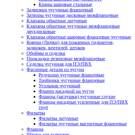
Краны шаровые стальные
Задвижки чугунные фланцевый
Затворы чугунные дисковые межфланцевые
Клапаны обратные латунные
Клапаны обратные чугунные межфланцевые
двухдисковые
Клапаны обратные шаровые фланцевые чугунные
Ковера (Лючки) для пожарных гидрантов,
задвижек, вентилей, штоков
Обоймы и седелки
Прокладки резиновые межфланцевые
Седелка чугунная для ПЭ/ПВХ
Фасонные детали из чугуна
Редукции чугунные фланцевые
Тройники чугунные фланцевые
Угольник чугунный
Фланец насадной на чугун
Фланцы (заглушки) чугунные глухие
Фланцы насадные усиленные для ПЭ/ПВХ
труб
Фильтры
Фильтры латунные
Фильтры чугунные магнитные фланцевые
Фланцы
Штоки для задвижек