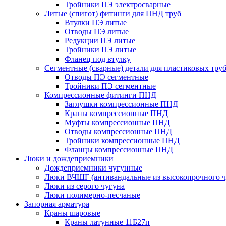
Тройники ПЭ электросварные
Литые (спигот) фитинги для ПНД труб
Втулки ПЭ литые
Отводы ПЭ литые
Редукции ПЭ литые
Тройники ПЭ литые
Фланец под втулку
Сегментные (сварные) детали для пластиковых тру
Отводы ПЭ сегментные
Тройники ПЭ сегментные
Компрессионные фитинги ПНД
Заглушки компрессионные ПНД
Краны компрессионные ПНД
Муфты компрессионные ПНД
Отводы компрессионные ПНД
Тройники компрессионные ПНД
Фланцы компрессионные ПНД
Люки и дождеприемники
Дождеприемники чугунные
Люки ВЧШГ (антивандальные из высокопрочного ч
Люки из серого чугуна
Люки полимерно-песчаные
Запорная арматура
Краны шаровые
Краны латунные 11Б27п