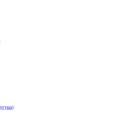
б
угуна)