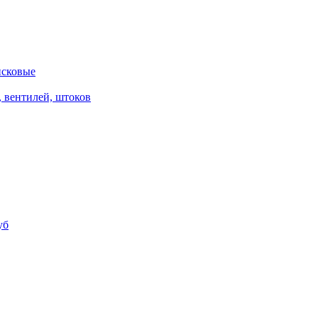
исковые
, вентилей, штоков
уб