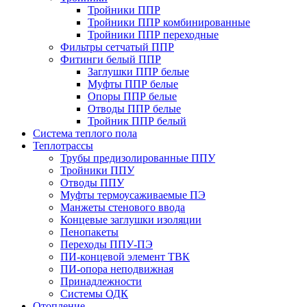
Тройники ППР
Тройники ППР комбинированные
Тройники ППР переходные
Фильтры сетчатый ППР
Фитинги белый ППР
Заглушки ППР белые
Муфты ППР белые
Опоры ППР белые
Отводы ППР белые
Тройник ППР белый
Система теплого пола
Теплотрассы
Трубы предизолированные ППУ
Тройники ППУ
Отводы ППУ
Муфты термоусаживаемые ПЭ
Манжеты стенового ввода
Концевые заглушки изоляции
Пенопакеты
Переходы ППУ-ПЭ
ПИ-концевой элемент ТВК
ПИ-опора неподвижная
Принадлежности
Системы ОДК
Отопление