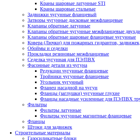
Краны шаровые латунные STI
Краны шаровые стальные
Задвижки чугунные фланцевый
Затворы чугунные дисковые межфланцевые
Клапаны обратные латунные
Клапаны обратные чугунные межфланцевые двухд
Клапаны обратные шаровые фланцевые чугунные
Ковера (Лючки) для пожарных гидрантов, задвижек
Обоймы и седелки
Прокладки резиновые межфланцевые
Седелка чугунная для ПЭ/ПВХ
Фасонные детали из чугуна
Редукции чугунные фланцевые
Тройники чугунные фланцевые
Угольник чугунный
Фланец насадной на чугун
Фланцы (заглушки) чугунные глухие
Фланцы насадные усиленные для ПЭ/ПВХ тр
Фильтры
Фильтры латунные
Фильтры чугунные магнитные фланцевые
Фланцы
Штоки для задвижек
Строительные материалы
Газосиликатные блоки