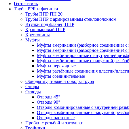
Геотекстиль
Трубы PPR и фитинги
Трубы ППР ПН 20
Трубы ППР с армированным стекловолокном
Втулки под фланец ППР
Кран шаровый ППР
Крестовины
Муфты
Муфты американки (разборное соединение) с 
Муфты американки (разборное соединение) с 
Муфты комбинированные с внутренней резьб
Муфты комбинированные с наружной резьбо
Муфты переходные
Муфты разъёмные соединения пластик/пласт
Муфты соединительные
Обводы муфтовые и обводы труба
Опоры
Отводы
Отводы 45°
Отводы 90°
Отводы комбинированные с внутренней резь
Отводы комбинированные с наружной резьбо
Отводы настенные
Пробки с резьбой и заглушки
Тройники