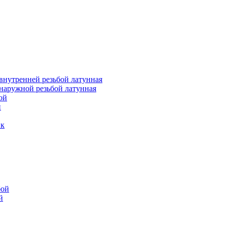
внутренней резьбой латунная
наружной резьбой латунная
ой
й
ик
бой
й