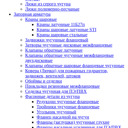
Люки из серого чугуна
Люки полимерно-песчаные
Запорная арматура
Краны шаровые
Краны латунные 11Б27п
Краны шаровые латунные STI
Краны шаровые стальные
Задвижки чугунные фланцевый
Затворы чугунные дисковые межфланцевые
Клапаны обратные латунные
Клапаны обратные чугунные межфланцевые
двухдисковые
Клапаны обратные шаровые фланцевые чугунные
Ковера (Лючки) для пожарных гидрантов,
задвижек, вентилей, штоков
Обоймы и седелки
Прокладки резиновые межфланцевые
Седелка чугунная для ПЭ/ПВХ
Фасонные детали из чугуна
Редукции чугунные фланцевые
Тройники чугунные фланцевые
Угольник чугунный
Фланец насадной на чугун
Фланцы (заглушки) чугунные глухие
Фланцы насадные усиленные для ПЭ/ПВХ