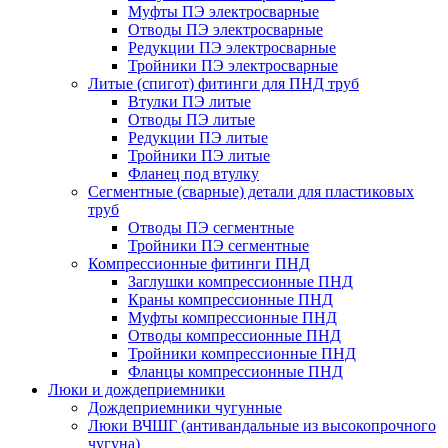
Муфты ПЭ электросварные
Отводы ПЭ электросварные
Редукции ПЭ электросварные
Тройники ПЭ электросварные
Литые (спигот) фитинги для ПНД труб
Втулки ПЭ литые
Отводы ПЭ литые
Редукции ПЭ литые
Тройники ПЭ литые
Фланец под втулку
Сегментные (сварные) детали для пластиковых
труб
Отводы ПЭ сегментные
Тройники ПЭ сегментные
Компрессионные фитинги ПНД
Заглушки компрессионные ПНД
Краны компрессионные ПНД
Муфты компрессионные ПНД
Отводы компрессионные ПНД
Тройники компрессионные ПНД
Фланцы компрессионные ПНД
Люки и дождеприемники
Дождеприемники чугунные
Люки ВЧШГ (антивандальные из высокопрочного
чугуна)