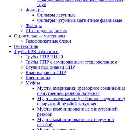
труб
Фильтры
Фильтры латунные
Фильтры чугунные магнитные фланцевые
Фланцы
Штоки для задвижек
Строительные материалы
Газосиликатные блоки
Геотекстиль
Трубы PPR и фитинги
Трубы ППР ПН 20
Трубы ППР с армированным стекловолокном
Втулки под фланец ППР
Кран шаровый ППР
Крестовины
Муфты
Муфты американки (разборное соединение)
с внутренней резьбой латунная
Муфты американки (разборное соединение)
с наружной резьбой латунная
Муфты комбинированные с внутренней
резьбой
Муфты комбинированные с наружной
резьбой
Муфты переходные