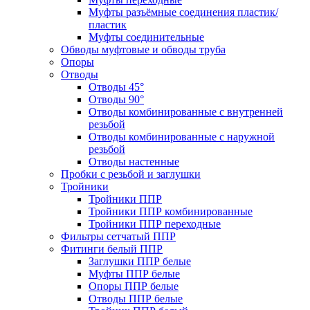
Муфты разъёмные соединения пластик/
пластик
Муфты соединительные
Обводы муфтовые и обводы труба
Опоры
Отводы
Отводы 45°
Отводы 90°
Отводы комбинированные с внутренней
резьбой
Отводы комбинированные с наружной
резьбой
Отводы настенные
Пробки с резьбой и заглушки
Тройники
Тройники ППР
Тройники ППР комбинированные
Тройники ППР переходные
Фильтры сетчатый ППР
Фитинги белый ППР
Заглушки ППР белые
Муфты ППР белые
Опоры ППР белые
Отводы ППР белые