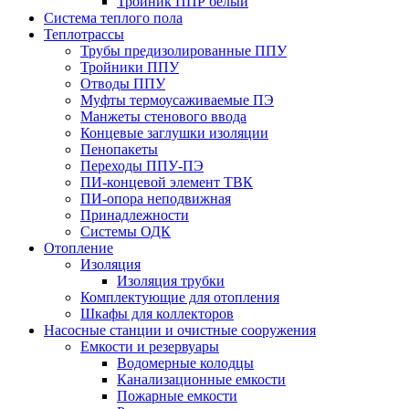
Тройник ППР белый
Система теплого пола
Теплотрассы
Трубы предизолированные ППУ
Тройники ППУ
Отводы ППУ
Муфты термоусаживаемые ПЭ
Манжеты стенового ввода
Концевые заглушки изоляции
Пенопакеты
Переходы ППУ-ПЭ
ПИ-концевой элемент ТВК
ПИ-опора неподвижная
Принадлежности
Системы ОДК
Отопление
Изоляция
Изоляция трубки
Комплектующие для отопления
Шкафы для коллекторов
Насосные станции и очистные сооружения
Емкости и резервуары
Водомерные колодцы
Канализационные емкости
Пожарные емкости